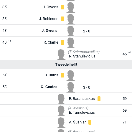
35'
J. Owens
36'
J. Robinson
43'
J. Owens
2 - 0
+1
45'
R. Clarke
(T. Salamanavičius)
+2
45'
R. Stanulevičius
Tweede helft
51'
B. Burns
58'
C. Coates
3 - 0
E. Baranauskas
59'
(A. Meškinis)
69'
E. Tamulevicius
A. Šušnjar
71'
(E. Baranauskas)