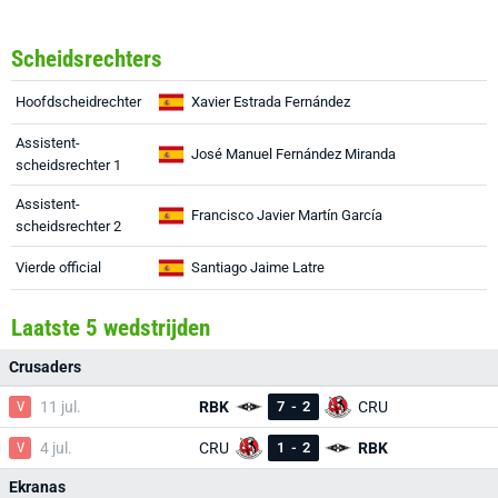
Scheidsrechters
Hoofdscheidrechter
Xavier Estrada Fernández
Assistent-
José Manuel Fernández Miranda
scheidsrechter 1
Assistent-
Francisco Javier Martín García
scheidsrechter 2
Vierde official
Santiago Jaime Latre
Laatste 5 wedstrijden
Crusaders
V
11 jul.
RBK
7
-
2
CRU
V
4 jul.
CRU
1
-
2
RBK
Ekranas