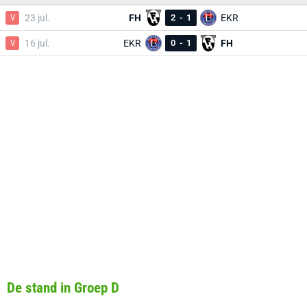
V
23 jul.
FH
2
-
1
EKR
V
16 jul.
EKR
0
-
1
FH
De stand in Groep D