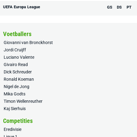
UEFA Europa League
GS
DS
PT
Voetballers
Giovanni van Bronckhorst
Jordi Cruijff
Luciano Valente
Givairo Read
Dick Schreuder
Ronald Koeman
Nigel de Jong
Mika Godts
Timon Wellenreuther
Kaj Sierhuis
Competities
Eredivisie
Ligue 1