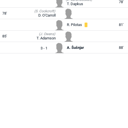
78'
T. Dapkus
(S. Cockcroft)
78'
D. O'Carroll
R. Pilotas
81'
(J. Owens)
85'
T. Adamson
A. Šušnjar
88'
3 - 1