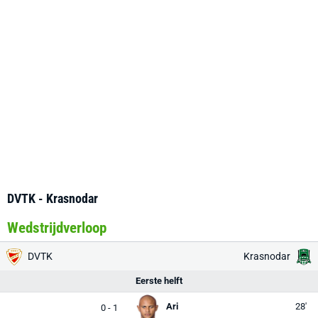
DVTK - Krasnodar
Wedstrijdverloop
DVTK
Krasnodar
Eerste helft
Ari
28'
0 - 1