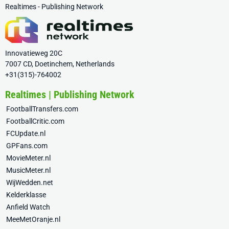
Realtimes - Publishing Network
Innovatieweg 20C
7007 CD, Doetinchem, Netherlands
+31(315)-764002
Realtimes | Publishing Network
FootballTransfers.com
FootballCritic.com
FCUpdate.nl
GPFans.com
MovieMeter.nl
MusicMeter.nl
WijWedden.net
Kelderklasse
Anfield Watch
MeeMetOranje.nl