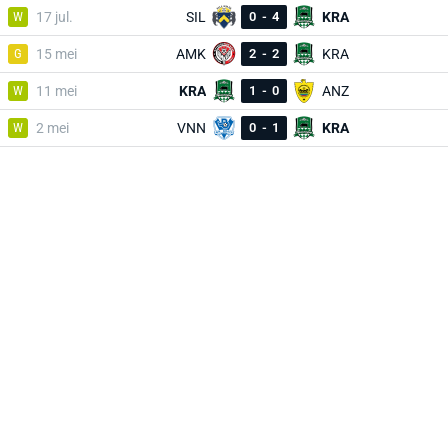
W
17 jul.
SIL
0
-
4
KRA
G
15 mei
AMK
2
-
2
KRA
W
11 mei
KRA
1
-
0
ANZ
W
2 mei
VNN
0
-
1
KRA