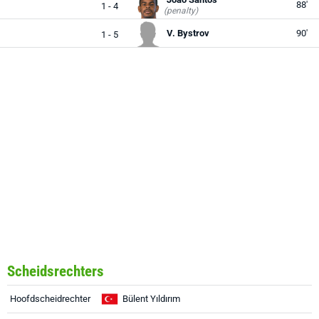
88'
1 - 4
(penalty)
V. Bystrov
90'
1 - 5
Scheidsrechters
Hoofdscheidrechter
Bülent Yıldırım