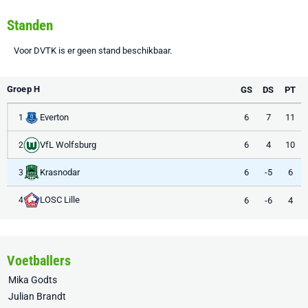
Standen
Voor DVTK is er geen stand beschikbaar.
Groep H
GS
DS
PT
Everton
6
7
11
1
VfL Wolfsburg
6
4
10
2
Krasnodar
6
-5
6
3
LOSC Lille
6
-6
4
4
Voetballers
Mika Godts
Julian Brandt