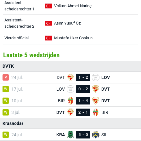
Assistent-
Volkan Ahmet Narinç
scheidsrechter 1
Assistent-
Asım Yusuf Öz
scheidsrechter 2
Vierde official
Mustafa İlker Coşkun
Laatste 5 wedstrijden
DVTK
V
24 jul.
DVT
1
-
2
LOV
W
17 jul.
LOV
0
-
2
DVT
W
10 jul.
BIR
1
-
4
DVT
W
3 jul.
DVT
2
-
1
BIR
Krasnodar
W
24 jul.
KRA
5
-
0
SIL