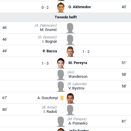
O. Akhmedov
40'
0 - 2
Tweede helft
(A. Debreceni)
46'
M. Grumić
(G. Eperjesi)
46'
I. Bognár
49'
P. Bacsa
1 - 2
M. Pereyra
51'
1 - 3
(Ari)
58'
Wanderson
(R. Laborde)
58'
V. Bystrov
67'
A. Gosztonyi
(B. Antal)
80'
I. Radoš
(M. Pereyra)
81'
A. Pomerko
João Santos