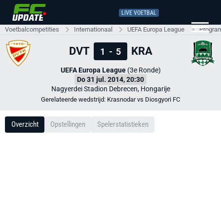
LIVE VOETBAL
Voetbalcompetities
Internationaal
UEFA Europa League
Progra
DVT
KRA
1
-
5
UEFA Europa League
(3e Ronde)
Do 31 jul. 2014, 20:30
Nagyerdei Stadion Debrecen, Hongarije
Gerelateerde wedstrijd: Krasnodar vs Diosgyori FC
Overzicht
Opstellingen
Spelerstatistieken