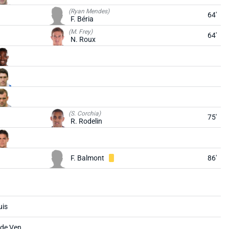
(Ryan Mendes)
64'
F. Béria
(M. Frey)
64'
N. Roux
(S. Corchia)
75'
R. Rodelin
F. Balmont
86'
uis
 de Ven