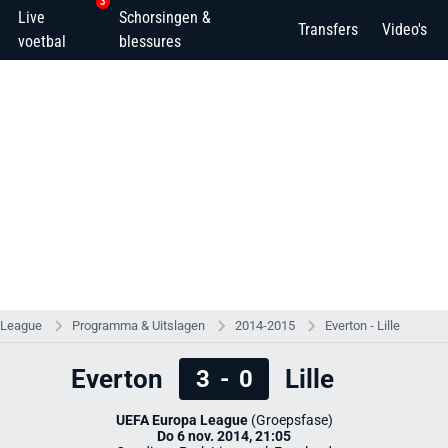
3
Live
Schorsingen &
Transfers
Video's
voetbal
blessures
 League
Programma & Uitslagen
2014-2015
Everton - Lille
Everton
Lille
3
-
0
UEFA Europa League
(Groepsfase)
Do 6 nov. 2014, 21:05