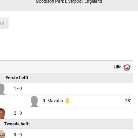
Goodison Park Liverpool, Engeland
en
Lille
Eerste helft
1 - 0
R. Mavuba
28'
2 - 0
Tweede helft
3 - 0