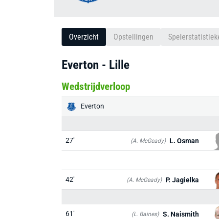
Overzicht
Opstellingen
Spelerstatistiek
Everton - Lille
Wedstrijdverloop
Everton
27'
L. Osman
(A. McGeady)
42'
P. Jagielka
(A. McGeady)
61'
S. Naismith
(L. Baines)