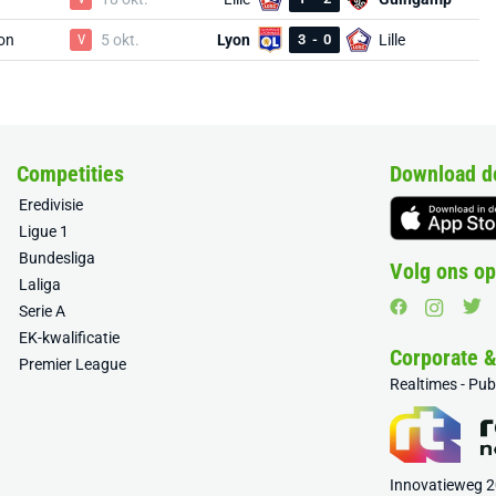
on
V
5 okt.
Lyon
3
-
0
Lille
Competities
Download d
Eredivisie
Ligue 1
Bundesliga
Volg ons op
Laliga
Serie A
EK-kwalificatie
Corporate 
Premier League
Realtimes - Pu
Innovatieweg 