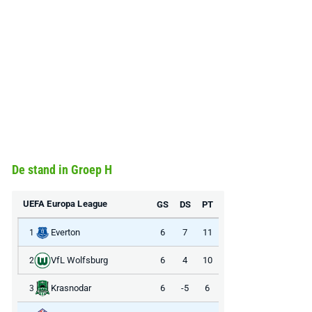
De stand in Groep H
UEFA Europa League
GS
DS
PT
Everton
6
7
11
1
VfL Wolfsburg
6
4
10
2
Krasnodar
6
-5
6
3