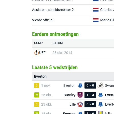
Assistent-scheidsrechter 2
Charles
Vierde official
Mario Di
Eerdere ontmoetingen
COMP.
DATUM
UEF
23 okt. 2014
Laatste 5 wedstrijden
Everton
G
1 nov.
Everton
0
-
0
Swan
W
26 okt.
Burnley
1
-
3
Evert
G
23 okt.
Lille
0
-
0
Evert
W
18 okt.
Everton
3
-
0
Villa