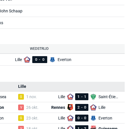
 John Schaap
ks
WEDSTRIJD
Lille
0
-
0
Everton
Lille
sea
G
1 nov.
Lille
1
-
1
Saint-Étienne
on
V
26 okt.
Rennes
2
-
0
Lille
on
G
23 okt.
Lille
0
-
0
Everton
V
18 okt.
Lille
1
-
2
Guingamp