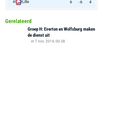
Lille
6
-6
4
4
Gerelateerd
Groep H: Everton en Wolfsburg maken
de dienst uit
vr 7 nov. 2014, 00:38