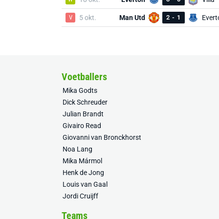
V
5 okt.
Man Utd
2
-
1
Evert
Voetballers
Mika Godts
Dick Schreuder
Julian Brandt
Givairo Read
Giovanni van Bronckhorst
Noa Lang
Mika Mármol
Henk de Jong
Louis van Gaal
Jordi Cruijff
Teams