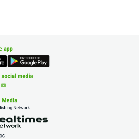
e app
 social media
& Media
blishing Network
20C