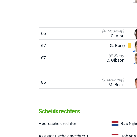
(A. McGeady)
66'
C. Atsu
67'
G. Barry
(G. Barry)
67'
D. Gibson
(J. McCarthy)
85'
M. Bešić
Scheidsrechters
Hoofdscheidrechter
Bas Nijh
Assistent-scheidsrechter 1
Rob van