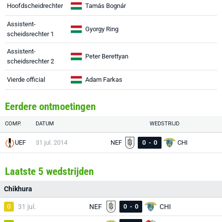
Hoofdscheidrechter
Tamás Bognár
Assistent-
Gyorgy Ring
scheidsrechter 1
Assistent-
Peter Berettyan
scheidsrechter 2
Vierde official
Adam Farkas
Eerdere ontmoetingen
COMP.
DATUM
WEDSTRIJD
UEF
31 jul. 2014
NEF
0
-
0
CHI
Laatste 5 wedstrijden
Chikhura
G
31 jul.
NEF
0
-
0
CHI