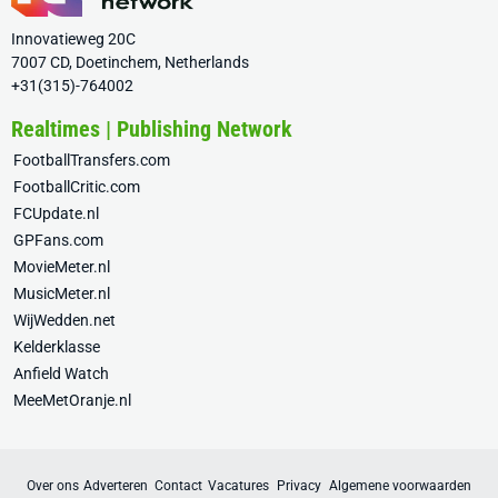
Innovatieweg 20C
7007 CD, Doetinchem, Netherlands
+31(315)-764002
Realtimes | Publishing Network
FootballTransfers.com
FootballCritic.com
FCUpdate.nl
GPFans.com
MovieMeter.nl
MusicMeter.nl
WijWedden.net
Kelderklasse
Anfield Watch
MeeMetOranje.nl
Over ons
Adverteren
Contact
Vacatures
Privacy
Algemene voorwaarden