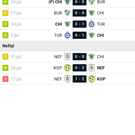
W
24 jul.
(P) CHI
0
-
0
BUR
G
17 jul.
BUR
0
-
0
CHI
W
10 jul.
CHI
3
-
1
TUR
W
3 jul.
TUR
0
-
1
CHI
Neftçi
G
31 jul.
NEF
0
-
0
CHI
W
24 jul.
KOP
0
-
2
NEF
V
17 jul.
NEF
1
-
2
KOP