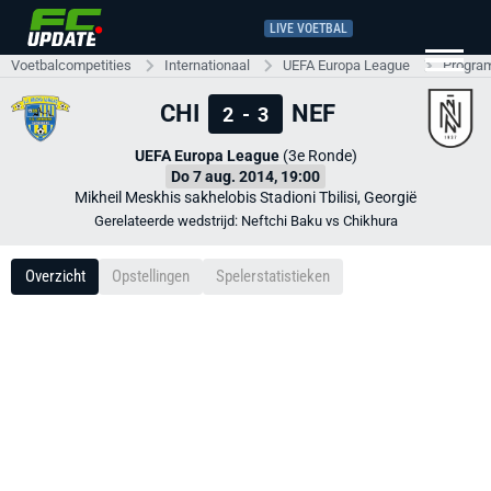
LIVE VOETBAL
Voetbalcompetities
Internationaal
UEFA Europa League
Progra
CHI
NEF
2
-
3
UEFA Europa League
(3e Ronde)
Do 7 aug. 2014, 19:00
Mikheil Meskhis sakhelobis Stadioni Tbilisi, Georgië
Gerelateerde wedstrijd: Neftchi Baku vs Chikhura
Overzicht
Opstellingen
Spelerstatistieken