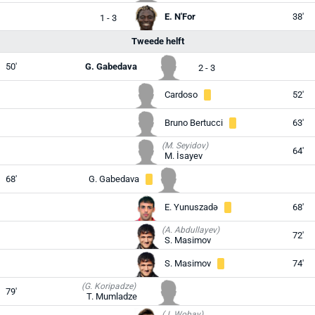
E. N'For
38'
1 - 3
Tweede helft
50'
G. Gabedava
2 - 3
Cardoso
52'
Bruno Bertucci
63'
(M. Seyidov)
64'
M. İsayev
68'
G. Gabedava
E. Yunuszadə
68'
(A. Abdullayev)
72'
S. Masimov
S. Masimov
74'
(G. Koripadze)
79'
T. Mumladze
(J. Wobay)