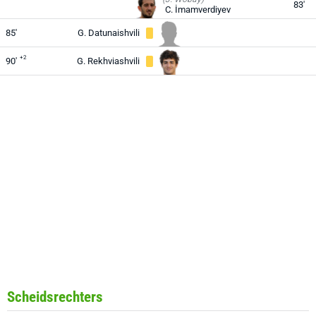
83'
C. İmamverdiyev
85'
G. Datunaishvili
+2
90'
G. Rekhviashvili
Scheidsrechters