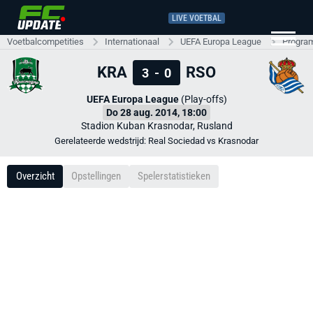
LIVE VOETBAL
Voetbalcompetities
Internationaal
UEFA Europa League
Progra
KRA
RSO
3
-
0
UEFA Europa League
(Play-offs)
Do 28 aug. 2014, 18:00
Stadion Kuban Krasnodar, Rusland
Gerelateerde wedstrijd: Real Sociedad vs Krasnodar
Overzicht
Opstellingen
Spelerstatistieken