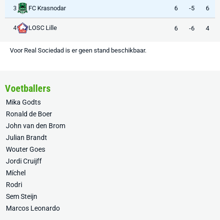
FC Krasnodar
6
-5
6
3
LOSC Lille
6
-6
4
4
Voor Real Sociedad is er geen stand beschikbaar.
Voetballers
Mika Godts
Ronald de Boer
John van den Brom
Julian Brandt
Wouter Goes
Jordi Cruijff
Míchel
Rodri
Sem Steijn
Marcos Leonardo