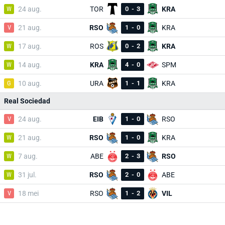
W
24 aug.
TOR
0
-
3
KRA
V
21 aug.
RSO
1
-
0
KRA
W
17 aug.
ROS
0
-
2
KRA
W
14 aug.
KRA
4
-
0
SPM
G
10 aug.
URA
1
-
1
KRA
Real Sociedad
V
24 aug.
EIB
1
-
0
RSO
W
21 aug.
RSO
1
-
0
KRA
W
7 aug.
ABE
2
-
3
RSO
W
31 jul.
RSO
2
-
0
ABE
V
18 mei
RSO
1
-
2
VIL