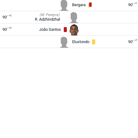
+1
Bergara
90'
(M. Pereyra)
+2
90'
R. Adzhindzhal
+2
90'
João Santos
+7
Elustondo
90'