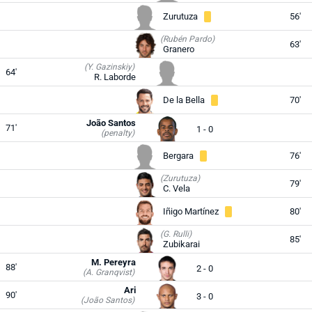
Zurutuza
56'
(Rubén Pardo)
63'
Granero
(Y. Gazinskiy)
64'
R. Laborde
De la Bella
70'
João Santos
71'
1 - 0
(penalty)
Bergara
76'
(Zurutuza)
79'
C. Vela
Iñigo Martínez
80'
(G. Rulli)
85'
Zubikarai
M. Pereyra
88'
2 - 0
(A. Granqvist)
Ari
90'
3 - 0
(João Santos)