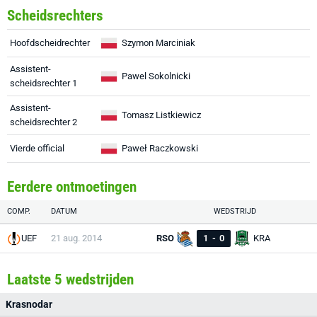
Scheidsrechters
Hoofdscheidrechter
Szymon Marciniak
Assistent-
Pawel Sokolnicki
scheidsrechter 1
Assistent-
Tomasz Listkiewicz
scheidsrechter 2
Vierde official
Paweł Raczkowski
Eerdere ontmoetingen
COMP.
DATUM
WEDSTRIJD
UEF
21 aug. 2014
RSO
1
-
0
KRA
Laatste 5 wedstrijden
Krasnodar