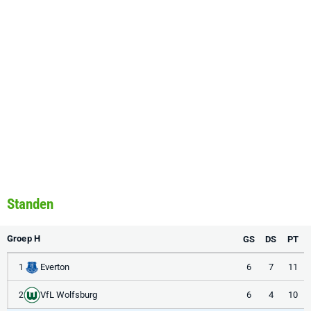
Standen
Groep H
GS
DS
PT
Everton
6
7
11
1
VfL Wolfsburg
6
4
10
2