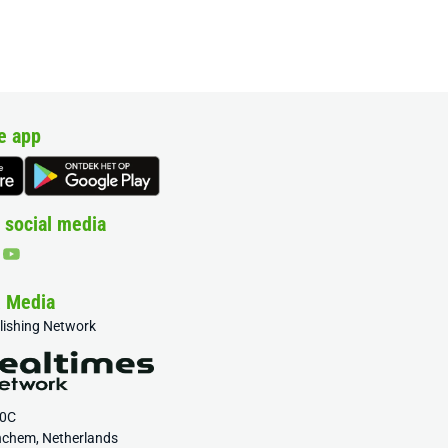
e app
 social media
& Media
blishing Network
20C
nchem, Netherlands