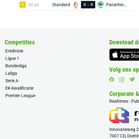
G
30 jul.
Standard
0
-
0
Panathinaikos
Competities
Download d
Eredivisie
Ligue 1
Bundesliga
Volg ons op
Laliga
Serie A
EK-kwalificatie
Corporate 
Premier League
Realtimes - Pu
Innovatieweg 
7007 CD, Doeti