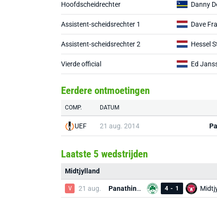
Hoofdscheidrechter
Danny D
Assistent-scheidsrechter 1
Dave Fr
Assistent-scheidsrechter 2
Hessel S
Vierde official
Ed Jans
Eerdere ontmoetingen
COMP.
DATUM
UEF
21 aug. 2014
Pa
Laatste 5 wedstrijden
Midtjylland
V
21 aug.
Panathinaikos
4
-
1
Midtj