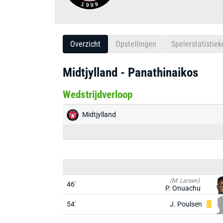
Overzicht
Opstellingen
Spelerstatistiek
Midtjylland - Panathinaikos
Wedstrijdverloop
Midtjylland
(M. Larsen)
46'
P. Onuachu
54'
J. Poulsen