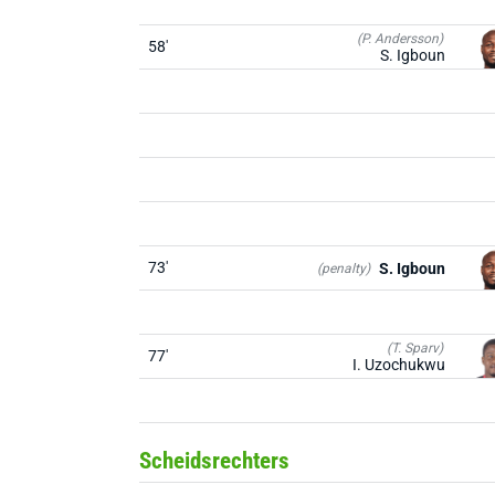
(P. Andersson)
58'
S. Igboun
73'
S. Igboun
(penalty)
(T. Sparv)
77'
I. Uzochukwu
Scheidsrechters