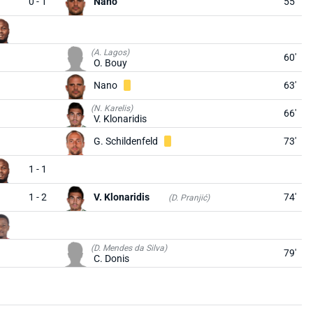
0 - 1
Nano
55'
(A. Lagos)
60'
O. Bouy
Nano
63'
(N. Karelis)
66'
V. Klonaridis
G. Schildenfeld
73'
1 - 1
1 - 2
V. Klonaridis
74'
(D. Pranjić)
(D. Mendes da Silva)
79'
C. Donis