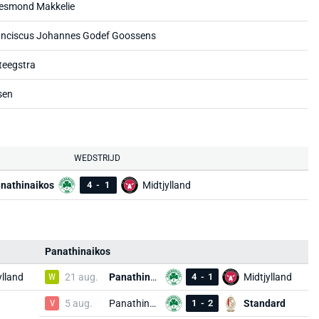
esmond Makkelie
anciscus Johannes Godef Goossens
teegstra
sen
WEDSTRIJD
nathinaikos
4
-
1
Midtjylland
Panathinaikos
ylland
W
21 aug.
Panathinaikos
4
-
1
Midtjylland
V
5 aug.
Panathinaikos
1
-
2
Standard