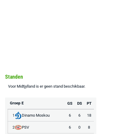
Standen
Voor Midtjylland is er geen stand beschikbaar.
Groep E
GS
DS
PT
Dinamo Moskou
6
6
18
1
PSV
6
0
8
2