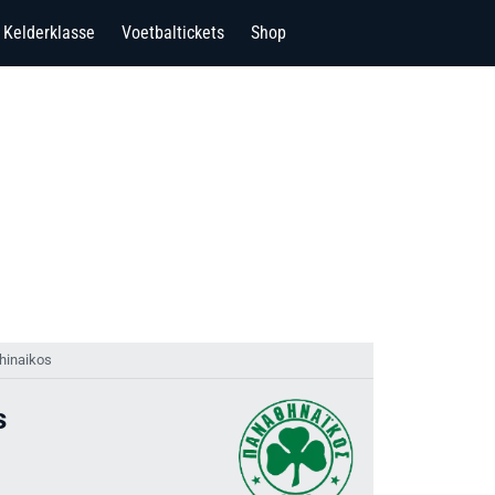
Kelderklasse
Voetbaltickets
Shop
thinaikos
s