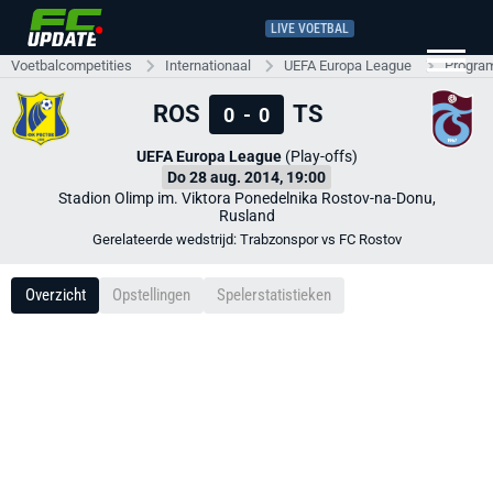
LIVE VOETBAL
Voetbalcompetities
Internationaal
UEFA Europa League
Progra
ROS
TS
0
-
0
UEFA Europa League
(Play-offs)
Do 28 aug. 2014, 19:00
Stadion Olimp im. Viktora Ponedelnika Rostov-na-Donu,
Rusland
Gerelateerde wedstrijd: Trabzonspor vs FC Rostov
Overzicht
Opstellingen
Spelerstatistieken