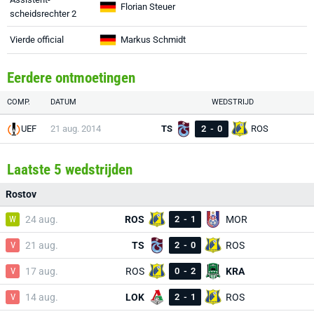
Florian Steuer
scheidsrechter 2
Vierde official
Markus Schmidt
Eerdere ontmoetingen
COMP.
DATUM
WEDSTRIJD
UEF
21 aug. 2014
TS
2
-
0
ROS
Laatste 5 wedstrijden
Rostov
W
24 aug.
ROS
2
-
1
MOR
V
21 aug.
TS
2
-
0
ROS
V
17 aug.
ROS
0
-
2
KRA
V
14 aug.
LOK
2
-
1
ROS