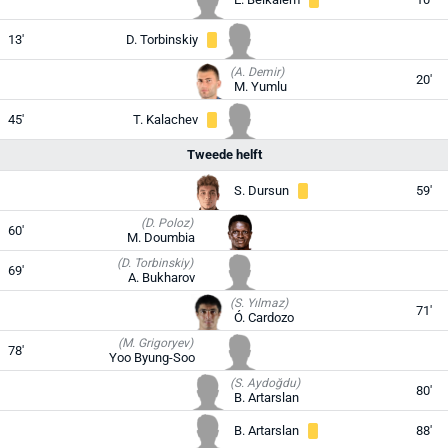
13'
D. Torbinskiy
(A. Demir)
20'
M. Yumlu
45'
T. Kalachev
Tweede helft
S. Dursun
59'
(D. Poloz)
60'
M. Doumbia
(D. Torbinskiy)
69'
A. Bukharov
(S. Yılmaz)
71'
Ó. Cardozo
(M. Grigoryev)
78'
Yoo Byung-Soo
(S. Aydoğdu)
80'
B. Artarslan
B. Artarslan
88'