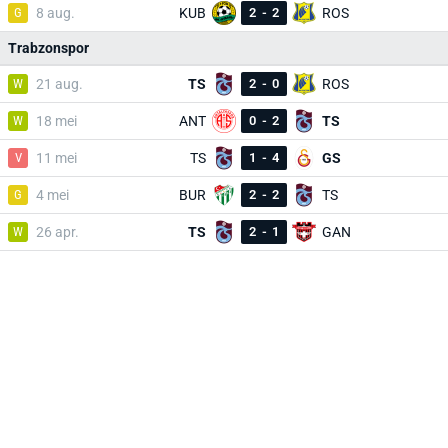
G
8 aug.
KUB
2
-
2
ROS
Trabzonspor
W
21 aug.
TS
2
-
0
ROS
W
18 mei
ANT
0
-
2
TS
V
11 mei
TS
1
-
4
GS
G
4 mei
BUR
2
-
2
TS
W
26 apr.
TS
2
-
1
GAN