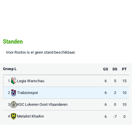
Standen
Voor Rostov is er geen stand beschikbaar.
Groep L
GS
DS
PT
Legia Warschau
6
5
15
1
Trabzonspor
6
2
10
2
KSC Lokeren Oost-Vlaanderen
6
0
10
3
Metalist Kharkiv
6
-7
0
4