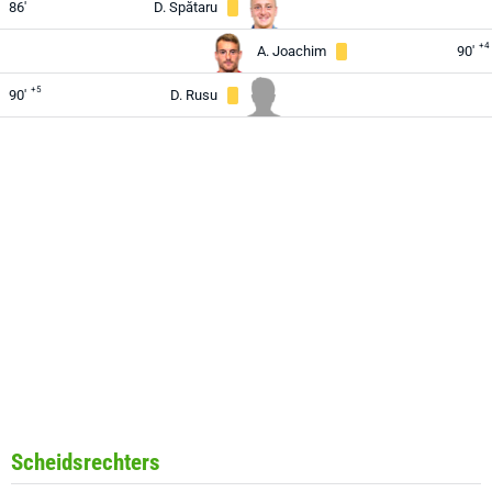
86'
D. Spătaru
+4
A. Joachim
90'
+5
90'
D. Rusu
Scheidsrechters