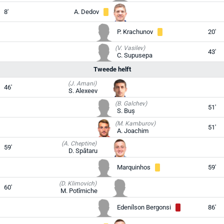
8'
A. Dedov
P. Krachunov
20'
(V. Vasilev)
43'
C. Supusepa
Tweede helft
(J. Amani)
46'
S. Alexeev
(B. Galchev)
51'
S. Buș
(M. Kamburov)
51'
A. Joachim
(A. Cheptine)
59'
D. Spătaru
Marquinhos
59'
(D. Klimovich)
60'
M. Potîrniche
Edenílson Bergonsi
86'