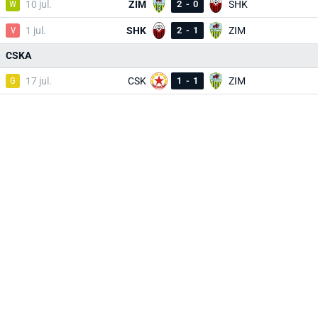
W
10 jul.
ZIM
2
-
0
SHK
V
1 jul.
SHK
2
-
1
ZIM
CSKA
G
17 jul.
CSK
1
-
1
ZIM