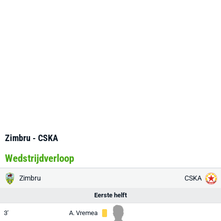
Zimbru - CSKA
Wedstrijdverloop
Zimbru
CSKA
Eerste helft
3'
A. Vremea