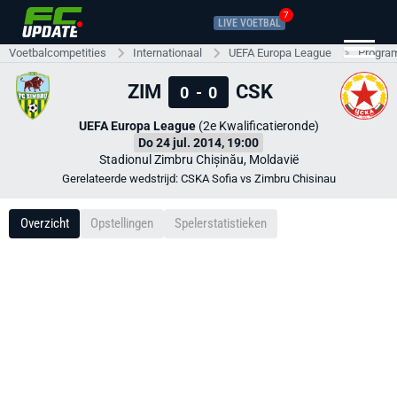
7
LIVE VOETBAL
Voetbalcompetities
Internationaal
UEFA Europa League
Progra
ZIM
CSK
0
-
0
UEFA Europa League
(2e Kwalificatieronde)
Do 24 jul. 2014, 19:00
Stadionul Zimbru Chișinău, Moldavië
Gerelateerde wedstrijd: CSKA Sofia vs Zimbru Chisinau
Overzicht
Opstellingen
Spelerstatistieken