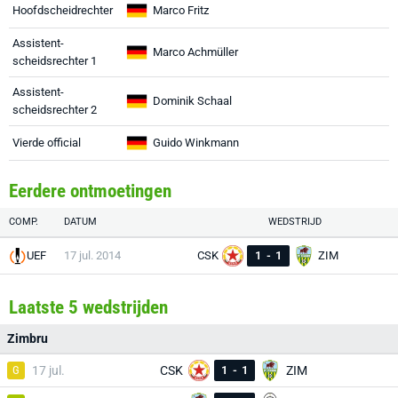
Hoofdscheidrechter
Marco Fritz
Assistent-
Marco Achmüller
scheidsrechter 1
Assistent-
Dominik Schaal
scheidsrechter 2
Vierde official
Guido Winkmann
Eerdere ontmoetingen
COMP.
DATUM
WEDSTRIJD
UEF
17 jul. 2014
CSK
1
-
1
ZIM
Laatste 5 wedstrijden
Zimbru
G
17 jul.
CSK
1
-
1
ZIM