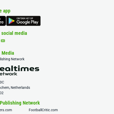
e app
 social media
& Media
blishing Network
20C
nchem, Netherlands
02
 Publishing Network
fers.com
FootballCritic.com