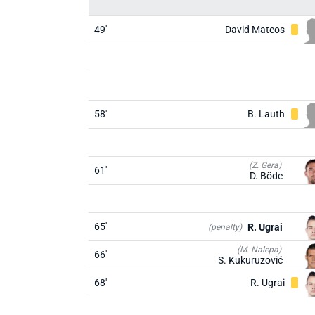
49'
David Mateos
58'
B. Lauth
(Z. Gera)
61'
D. Böde
65'
R. Ugrai
(penalty)
(M. Nalepa)
66'
S. Kukuruzović
68'
R. Ugrai