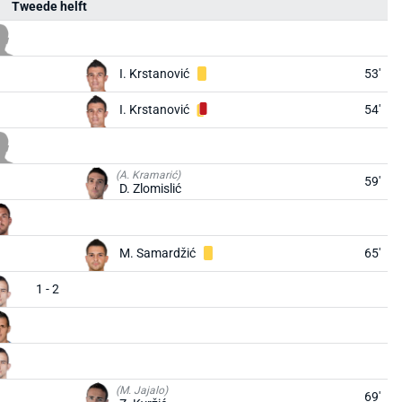
Tweede helft
I. Krstanović
53'
I. Krstanović
54'
(A. Kramarić)
59'
D. Zlomislić
M. Samardžić
65'
1 - 2
(M. Jajalo)
69'