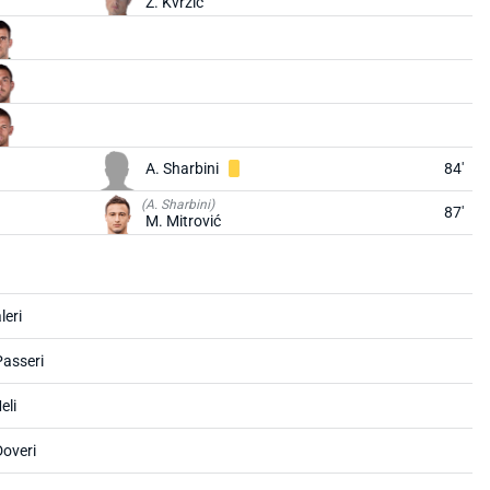
Z. Kvržić
A. Sharbini
84'
(A. Sharbini)
87'
M. Mitrović
leri
asseri
eli
Doveri