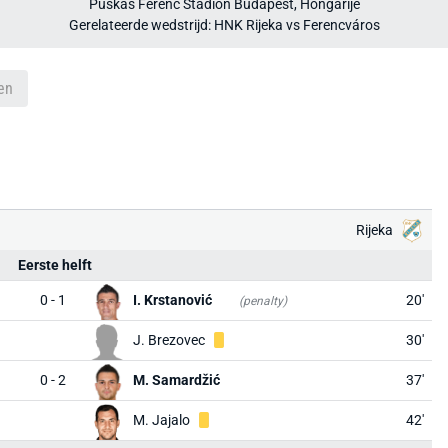
Puskás Ferenc Stadion Budapest, Hongarije
Gerelateerde wedstrijd: HNK Rijeka vs Ferencváros
en
Rijeka
Eerste helft
0 - 1
I. Krstanović
20'
(penalty)
J. Brezovec
30'
0 - 2
M. Samardžić
37'
M. Jajalo
42'