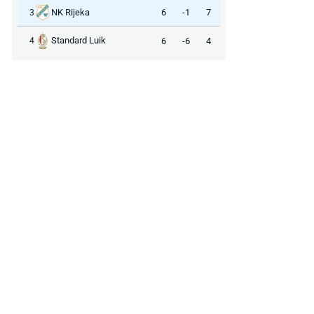
NK Rijeka
6
-1
7
3
Standard Luik
6
-6
4
4