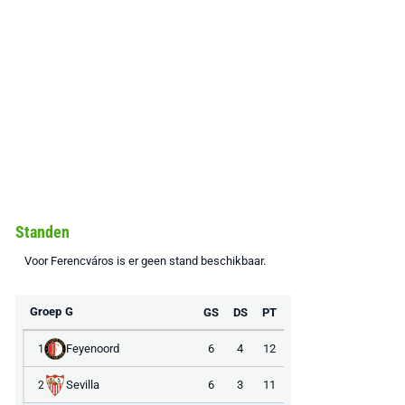
Standen
Voor Ferencváros is er geen stand beschikbaar.
Groep G
GS
DS
PT
Feyenoord
6
4
12
1
Sevilla
6
3
11
2