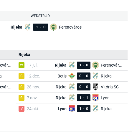
WEDSTRIJD
Rijeka
1
-
0
Ferencváros
Rijeka
Ferencváros
W
17 jul.
Rijeka
1
-
0
Ferencváros
a
G
12 dec.
Betis
0
-
0
Rijeka
Ferencváros
G
28 nov.
Rijeka
0
-
0
Vitória SC
G
7 nov.
Rijeka
1
-
1
Lyon
V
24 okt.
Lyon
1
-
0
Rijeka