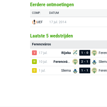
Eerdere ontmoetingen
COMP.
DATUM
UEF
17 jul. 2014
Laatste 5 wedstrijden
Ferencváros
V
17 jul.
Rijeka
1
-
0
W
10 jul.
Ferencváros
2
-
1
Sliem
G
1 jul.
Sliema
1
-
1