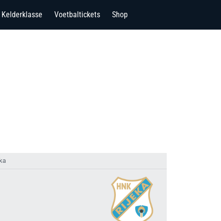
Kelderklasse
Voetbaltickets
Shop
eka