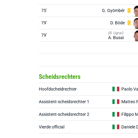
75'
G. Gyömbér
79'
D. Böde
(R. Ugrai)
79'
A. Busai
Scheidsrechters
Hoofdscheidrechter
Paolo Va
Assistent-scheidsrechter 1
Matteo P
Assistent-scheidsrechter 2
Filippo M
Vierde official
Daniele 