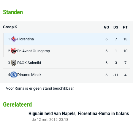
Standen
Groep K
GS
DS
PT
Fiorentina
6
7
13
1
En Avant Guingamp
6
1
10
2
PAOK Saloniki
6
3
7
3
Dinamo Minsk
6
-11
4
4
Voor Roma is er geen stand beschikbaar.
Gerelateerd
Higuaín held van Napels, Fiorentina-Roma in balans
do 12 mrt. 2015, 23:18