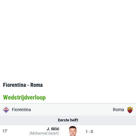
Fiorentina - Roma
Wedstrijdverloop
Fiorentina
Roma
Eerste helft
J. Iličić
17'
1 - 0
(Mohamed Salah)