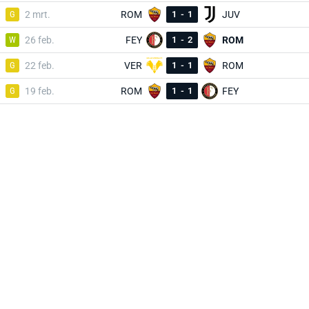
G
2 mrt.
ROM
1
-
1
JUV
W
26 feb.
FEY
1
-
2
ROM
G
22 feb.
VER
1
-
1
ROM
G
19 feb.
ROM
1
-
1
FEY