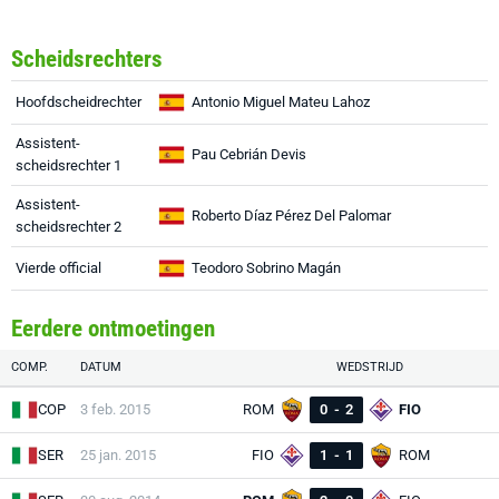
Scheidsrechters
Hoofdscheidrechter
Antonio Miguel Mateu Lahoz
Assistent-
Pau Cebrián Devis
scheidsrechter 1
Assistent-
Roberto Díaz Pérez Del Palomar
scheidsrechter 2
Vierde official
Teodoro Sobrino Magán
Eerdere ontmoetingen
COMP.
DATUM
WEDSTRIJD
COP
3 feb. 2015
ROM
0
-
2
FIO
SER
25 jan. 2015
FIO
1
-
1
ROM