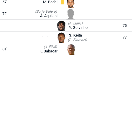
67'
M. Badelj
(Borja Valero)
72'
A. Aquilani
(A. Ljajić)
75'
Y. Gervinho
S. Kéita
77'
1 - 1
(A. Florenzi)
(J. Iličić)
81'
K. Babacar