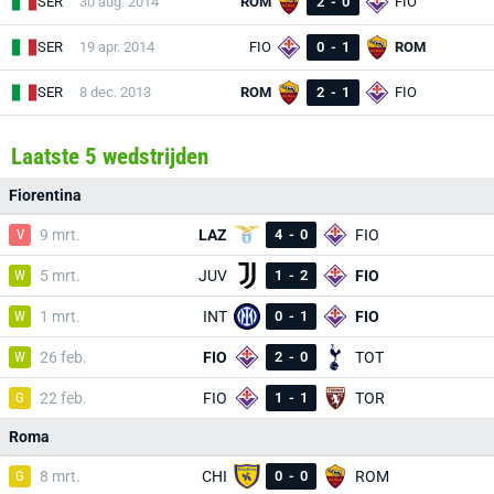
SER
30 aug. 2014
ROM
2
-
0
FIO
SER
19 apr. 2014
FIO
0
-
1
ROM
SER
8 dec. 2013
ROM
2
-
1
FIO
Laatste 5 wedstrijden
Fiorentina
V
9 mrt.
LAZ
4
-
0
FIO
W
5 mrt.
JUV
1
-
2
FIO
W
1 mrt.
INT
0
-
1
FIO
W
26 feb.
FIO
2
-
0
TOT
G
22 feb.
FIO
1
-
1
TOR
Roma
G
8 mrt.
CHI
0
-
0
ROM