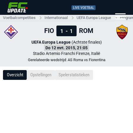
LIVE VOETBAL
Voetbalcompetities
Internationaal
UEFA Europa League
Progra
FIO
ROM
1
-
1
UEFA Europa League
(Achtste finales)
Do 12 mrt. 2015, 21:05
Stadio Artemio Franchi Firenze, Italië
Gerelateerde wedstrijd: AS Roma vs Fiorentina
Overzicht
Opstellingen
Spelerstatistieken