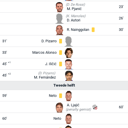
(D. De Rossi)
23'
M. Pjanić
(K. Manolas)
26'
D. Astori
R. Nainggolan
30'
31'
D. Pizarro
33'
Marcos Alonso
+1
45'
J. Iličić
(D. Pizarro)
+2
45'
M. Fernández
Tweede helft
59'
Neto
A. Ljajić
60'
(penalty gemist)
60'
Neto