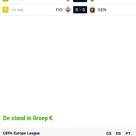
G
14 sep.
FIO
0
-
0
GEN
De stand in Groep K
UEFA Europa League
GS
DS
PT