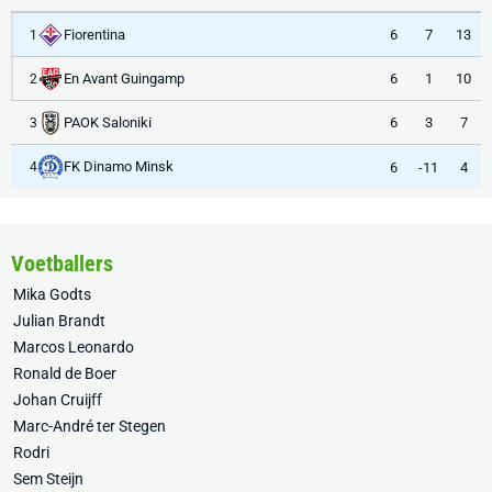
Fiorentina
6
7
13
1
En Avant Guingamp
6
1
10
2
PAOK Saloniki
6
3
7
3
FK Dinamo Minsk
6
-11
4
4
Voetballers
Mika Godts
Julian Brandt
Marcos Leonardo
Ronald de Boer
Johan Cruijff
Marc-André ter Stegen
Rodri
Sem Steijn