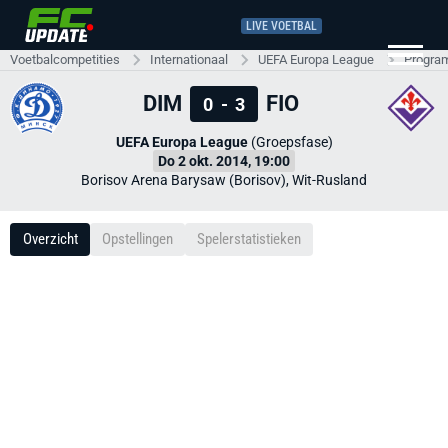
LIVE VOETBAL
Voetbalcompetities
Internationaal
UEFA Europa League
Progra
DIM
FIO
0
-
3
UEFA Europa League
(Groepsfase)
Do 2 okt. 2014, 19:00
Borisov Arena Barysaw (Borisov), Wit-Rusland
Overzicht
Opstellingen
Spelerstatistieken