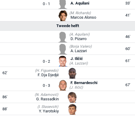
A. Aquilani
33'
0 - 1
(M. Richards)
41'
Marcos Alonso
Tweede helft
(A. Aquilani)
46'
D. Pizarro
(Borja Valero)
60'
A. Lazzari
J. Iličić
61'
0 - 2
(A. Lazzari)
(H. Figueredo)
62'
F. Dja Djedjé
F. Bernardeschi
67'
0 - 3
(J. Iličić)
(N. Adamović)
86'
G. Rassadkin
(I. Stasevich)
88'
Y. Yarotskiy