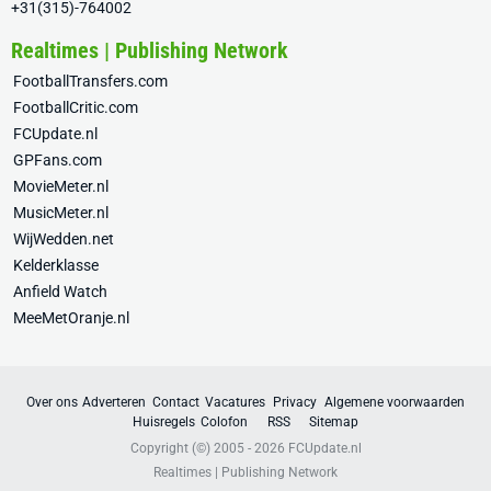
+31(315)-764002
Realtimes | Publishing Network
FootballTransfers.com
FootballCritic.com
FCUpdate.nl
GPFans.com
MovieMeter.nl
MusicMeter.nl
WijWedden.net
Kelderklasse
Anfield Watch
MeeMetOranje.nl
Over ons
Adverteren
Contact
Vacatures
Privacy
Algemene voorwaarden
Huisregels
Colofon
RSS
Sitemap
Copyright (©) 2005 - 2026
FCUpdate.nl
Realtimes | Publishing Network