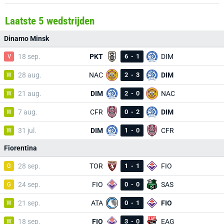
Laatste 5 wedstrijden
Dinamo Minsk
V
18 sep.
PKT
6
-
1
DIM
W
28 aug.
NAC
2
-
3
DIM
W
21 aug.
DIM
2
-
0
NAC
W
7 aug.
CFR
0
-
2
DIM
W
31 jul.
DIM
1
-
0
CFR
Fiorentina
G
28 sep.
TOR
1
-
1
FIO
G
24 sep.
FIO
0
-
0
SAS
W
21 sep.
ATA
0
-
1
FIO
W
18 sep.
FIO
3
-
0
EAG