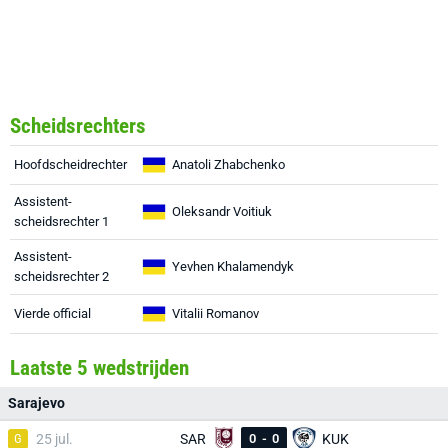
Scheidsrechters
Hoofdscheidrechter
Anatoli Zhabchenko
Assistent-
Oleksandr Voitiuk
scheidsrechter 1
Assistent-
Yevhen Khalamendyk
scheidsrechter 2
Vierde official
Vitalii Romanov
Laatste 5 wedstrijden
Sarajevo
G
25 jul.
SAR
0
-
0
KUK