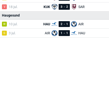
V
18 jul.
KUK
3
-
2
SAR
Haugesund
W
10 jul.
HAU
2
-
1
AIR
G
3 jul.
AIR
1
-
1
HAU