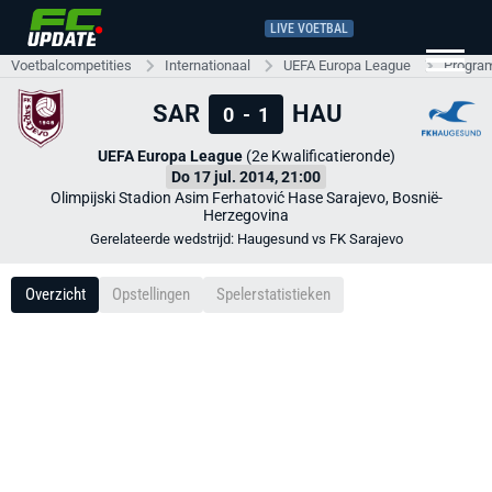
LIVE VOETBAL
Voetbalcompetities
Internationaal
UEFA Europa League
Progra
SAR
HAU
0
-
1
UEFA Europa League
(2e Kwalificatieronde)
Do 17 jul. 2014, 21:00
Olimpijski Stadion Asim Ferhatović Hase Sarajevo, Bosnië-
Herzegovina
Gerelateerde wedstrijd: Haugesund vs FK Sarajevo
Overzicht
Opstellingen
Spelerstatistieken