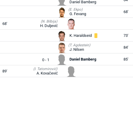
Daniel Bamberg
(E. Ekpo)
68'
G. Fevang
(N. Bilbija)
68'
H. Duljević
K. Haraldseid
73'
(T. Agdestein)
84'
J. Nilsen
Daniel Bamberg
85'
0 - 1
(I. Tatomirović)
89'
A. Kovačević