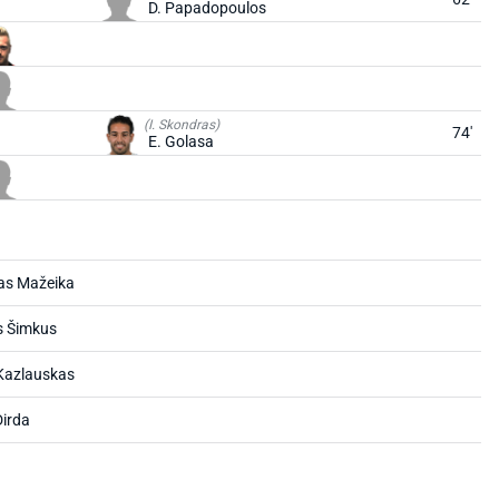
D. Papadopoulos
(I. Skondras)
74'
E. Golasa
as Mažeika
s Šimkus
Kazlauskas
Dirda