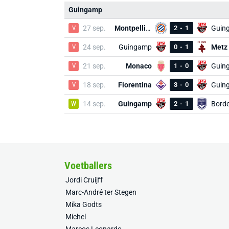
Guingamp
V
27 sep.
Montpellier
2
-
1
Guin
V
24 sep.
Guingamp
0
-
1
Metz
V
21 sep.
Monaco
1
-
0
Guin
V
18 sep.
Fiorentina
3
-
0
Guin
W
14 sep.
Guingamp
2
-
1
Bord
Voetballers
Jordi Cruijff
Marc-André ter Stegen
Mika Godts
Míchel