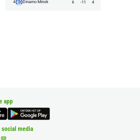
Dinamo Minsk
6
-11
4
4
e app
 social media