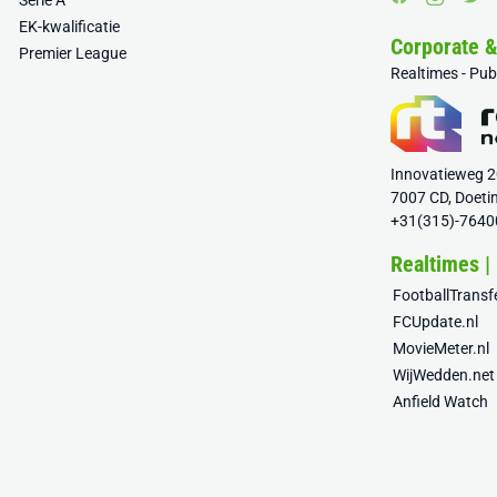
Serie A
EK-kwalificatie
Corporate 
Premier League
Realtimes - Pu
Innovatieweg 
7007 CD, Doeti
+31(315)-7640
Realtimes |
FootballTrans
FCUpdate.nl
MovieMeter.nl
WijWedden.net
Anfield Watch