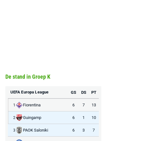
De stand in Groep K
UEFA Europa League
GS
DS
PT
Fiorentina
6
7
13
1
Guingamp
6
1
10
2
PAOK Saloniki
6
3
7
3