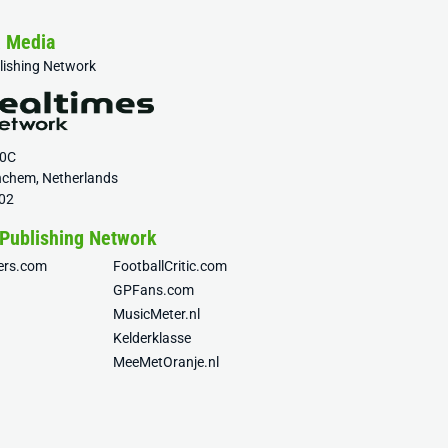
& Media
blishing Network
20C
nchem, Netherlands
02
 Publishing Network
fers.com
FootballCritic.com
GPFans.com
MusicMeter.nl
Kelderklasse
MeeMetOranje.nl