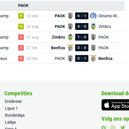
PAOK
gamp
W
18 sep.
PAOK
6
-
1
Dinamo Minsk
W
28 aug.
PAOK
4
-
0
Zimbru
gamp
V
21 aug.
Zimbru
1
-
0
PAOK
gamp
V
27 feb.
Benfica
3
-
0
PAOK
eaux
V
20 feb.
PAOK
0
-
1
Benfica
Competities
Download d
Eredivisie
Ligue 1
Bundesliga
Volg ons op
Laliga