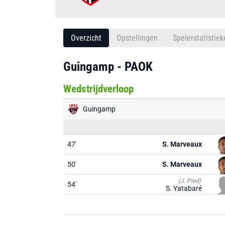
Overzicht
Opstellingen
Spelerstatistiek
Guingamp - PAOK
Wedstrijdverloop
Guingamp
47'
S. Marveaux
50'
S. Marveaux
(J. Pied)
54'
S. Yatabaré