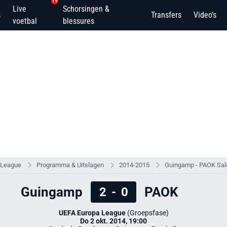
19
Live
Schorsingen &
s
Transfers
Video's
voetbal
blessures
 League
Programma & Uitslagen
2014-2015
Guingamp - PAOK Sal
Guingamp
PAOK
2
-
0
UEFA Europa League
(Groepsfase)
Do 2 okt. 2014, 19:00