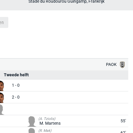
Stade du Roudourou Guingamp, Frankrijk
en
PAOK
Tweede helft
1 - 0
2 - 0
(A. Tziolis)
55'
M. Martens
(R. Mak)
62'