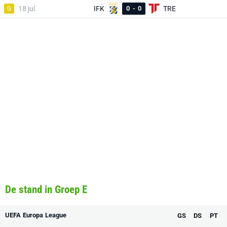
G
18 jul.
IFK
0
-
0
TRE
De stand in Groep E
UEFA Europa League
GS
DS
PT