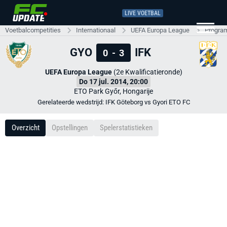
LIVE VOETBAL
Voetbalcompetities
Internationaal
UEFA Europa League
Progra
GYO
IFK
0
-
3
UEFA Europa League
(2e Kwalificatieronde)
Do 17 jul. 2014, 20:00
ETO Park Győr, Hongarije
Gerelateerde wedstrijd: IFK Göteborg vs Gyori ETO FC
Overzicht
Opstellingen
Spelerstatistieken