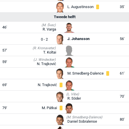
L. Augustinsson
35'
Tweede helft
(M. Švec)
46'
R. Varga
J. Johansson
56'
0 - 2
(R. Kronaveter)
57'
T. Koltai
(J. Windecker)
59'
N. Trajković
M. Smedberg-Dalence
61'
69'
N. Trajković
(L. Vibe)
70'
R. Söder
79'
M. Pátkai
(M. Smedberg-Dalence)
80'
Daniel Sobralense