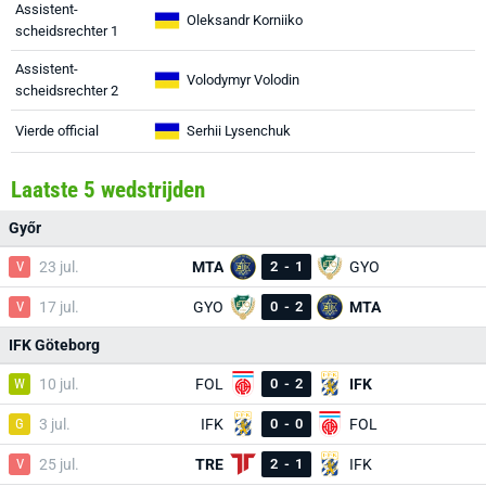
Assistent-
Oleksandr Korniiko
scheidsrechter 1
Assistent-
Volodymyr Volodin
scheidsrechter 2
Vierde official
Serhii Lysenchuk
Laatste 5 wedstrijden
Győr
V
23 jul.
MTA
2
-
1
GYO
V
17 jul.
GYO
0
-
2
MTA
IFK Göteborg
W
10 jul.
FOL
0
-
2
IFK
G
3 jul.
IFK
0
-
0
FOL
V
25 jul.
TRE
2
-
1
IFK