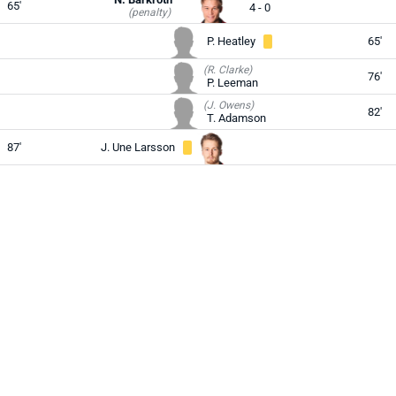
65'
4 - 0
(penalty)
P. Heatley
65'
(R. Clarke)
76'
P. Leeman
(J. Owens)
82'
T. Adamson
87'
J. Une Larsson