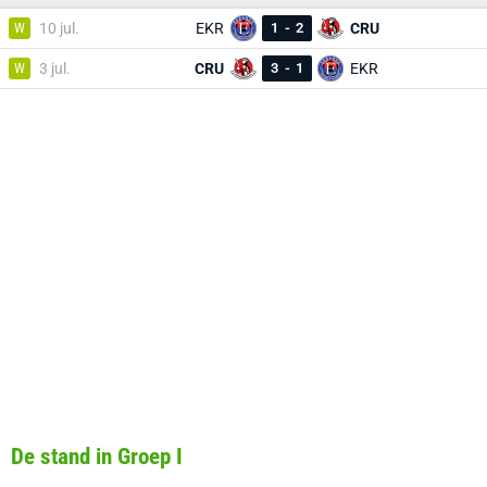
W
10 jul.
EKR
1
-
2
CRU
W
3 jul.
CRU
3
-
1
EKR
De stand in Groep I