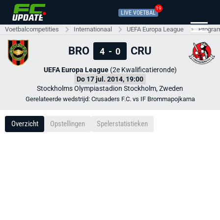
19
LIVE VOETBAL
Voetbalcompetities
Internationaal
UEFA Europa League
Progra
BRO
CRU
4
-
0
UEFA Europa League
(2e Kwalificatieronde)
Do 17 jul. 2014, 19:00
Stockholms Olympiastadion Stockholm, Zweden
Gerelateerde wedstrijd: Crusaders F.C. vs IF Brommapojkarna
Overzicht
Opstellingen
Spelerstatistieken