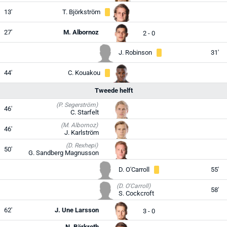
13'
T. Björkström
27'
M. Albornoz
2 - 0
J. Robinson
31'
44'
C. Kouakou
Tweede helft
(P. Segerström)
46'
C. Starfelt
(M. Albornoz)
46'
J. Karlström
(D. Rexhepi)
50'
G. Sandberg Magnusson
D. O'Carroll
55'
(D. O'Carroll)
58'
S. Cockcroft
62'
J. Une Larsson
3 - 0
N. Bärkroth