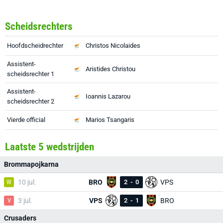
Scheidsrechters
Hoofdscheidrechter
Christos Nicolaides
Assistent-
Aristides Christou
scheidsrechter 1
Assistent-
Ioannis Lazarou
scheidsrechter 2
Vierde official
Marios Tsangaris
Laatste 5 wedstrijden
Brommapojkarna
W
10 jul.
BRO
2
-
0
VPS
V
3 jul.
VPS
2
-
1
BRO
Crusaders