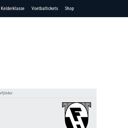
Kelderklasse
Voetbaltickets
Shop
rfjördur