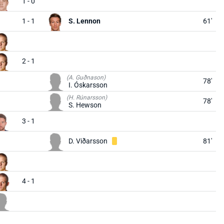
1 - 0
1 - 1
S. Lennon
61'
2 - 1
(A. Guðnason)
78'
I. Óskarsson
(H. Rúnarsson)
78'
S. Hewson
3 - 1
D. Viðarsson
81'
4 - 1