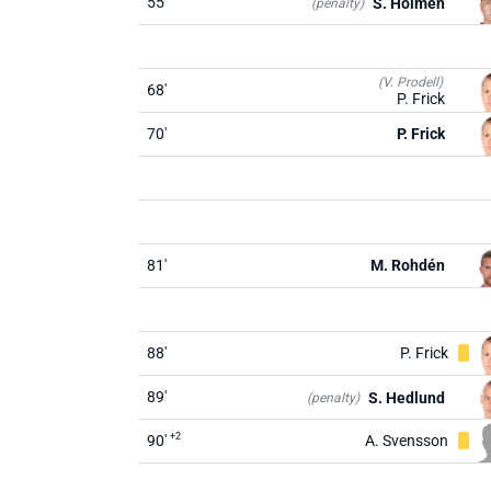
55'
S. Holmén
(penalty)
(V. Prodell)
68'
P. Frick
70'
P. Frick
81'
M. Rohdén
88'
P. Frick
89'
S. Hedlund
(penalty)
+2
90'
A. Svensson