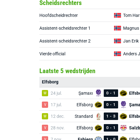
Scheidsrechters
Hoofdscheidrechter
Tom Har
Assistent-scheidsrechter 1
Magnus 
Assistent-scheidsrechter 2
Jan Erik
Vierde official
Anders 
Laatste 5 wedstrijden
Elfsborg
W
24 jul.
Şamaxı
0
-
1
Elfsb
V
17 jul.
Elfsborg
0
-
1
Şama
W
12 dec.
Standard
1
-
3
Elfsb
V
28 nov.
Elfsborg
0
-
1
Salz
V
7 nov.
Esbjerg
1
-
0
Elfsb