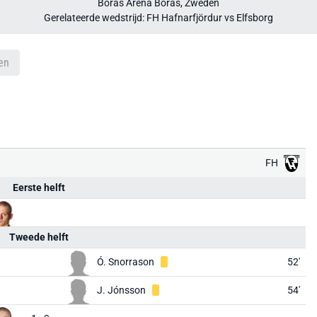
Borås Arena Borås, Zweden
Gerelateerde wedstrijd: FH Hafnarfjördur vs Elfsborg
en
FH
Eerste helft
Tweede helft
Ó. Snorrason
52'
J. Jónsson
54'