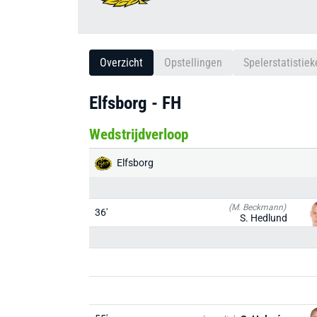
Overzicht
Opstellingen
Spelerstatistiek
Elfsborg - FH
Wedstrijdverloop
Elfsborg
(M. Beckmann)
36'
S. Hedlund