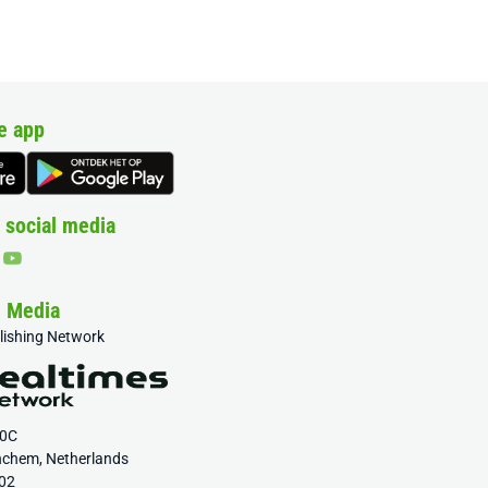
e app
 social media
& Media
blishing Network
20C
nchem, Netherlands
02