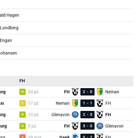
ald Hagen
Lundberg
 Engan
Johansen
FH
org
W
24 jul.
FH
2
-
0
Neman
xı
G
17 jul.
Neman
1
-
1
FH
org
W
10 jul.
Glenavon
2
-
3
FH
burg
W
3 jul.
FH
3
-
0
Glenavon
org
V
29 aug.
Genk
5
-
2
FH