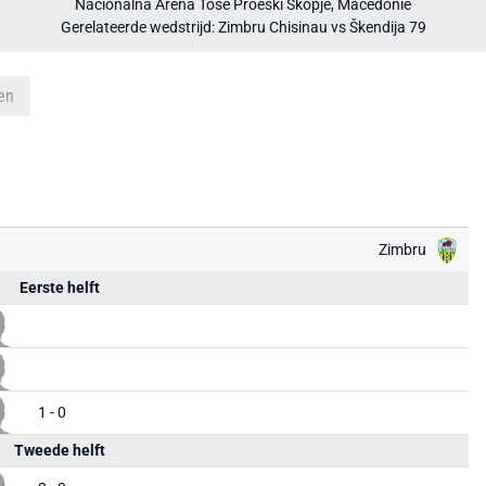
Nacionalna Arena Toše Proeski Skopje, Macedonië
Gerelateerde wedstrijd: Zimbru Chisinau vs Škendija 79
en
Zimbru
Eerste helft
1 - 0
Tweede helft