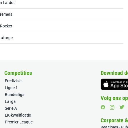
n Lardot
remers
 Rocker
Laforge
Competities
Download d
Eredivisie
Ligue 1
Bundesliga
Volg ons op
Laliga
Serie A
EK-kwalificatie
Corporate 
Premier League
Realtimes - Pu