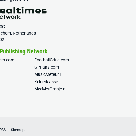
20C
nchem, Netherlands
02
 Publishing Network
fers.com
FootballCritic.com
GPFans.com
MusicMeter.nl
Kelderklasse
MeeMetOranje.nl
RSS
Sitemap