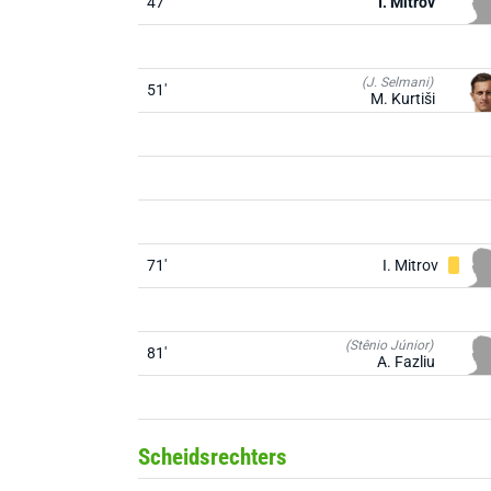
47'
I. Mitrov
(J. Selmani)
51'
M. Kurtiši
71'
I. Mitrov
(Stênio Júnior)
81'
A. Fazliu
Scheidsrechters