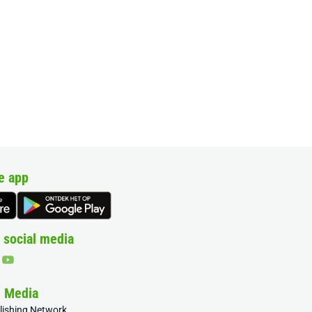
e app
 social media
& Media
blishing Network