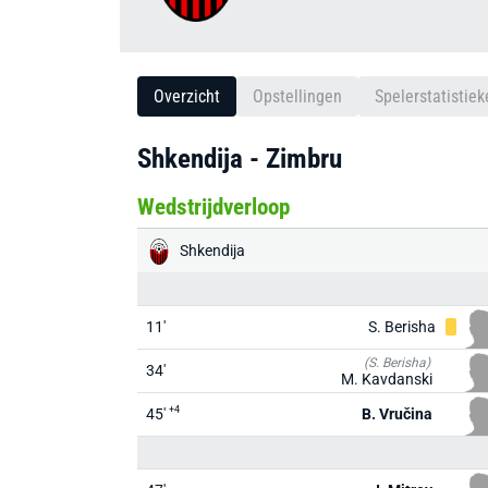
Overzicht
Opstellingen
Spelerstatistiek
Shkendija - Zimbru
Wedstrijdverloop
Shkendija
11'
S. Berisha
(S. Berisha)
34'
M. Kavdanski
+4
45'
B. Vručina