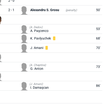
2 - 0
2 - 1
Alexandru S. Grosu
50'
(penalty)
(A. Dedov)
53'
A. Paşcenco
K. Pavlyuchek
68'
J. Amani
70'
(A. Cheptine)
73'
G. Anton
(J. Amani)
86'
I. Damaşcan