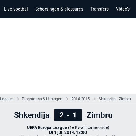
Live voetbal
Schorsingen & blessures
Transfers
Video's
 League
Programma & Uitslagen
2014-2015
Shkendija - Zimbru
Shkendija
Zimbru
2
-
1
UEFA Europa League
(1e Kwalificatieronde)
Di 1 jul. 2014, 18:00