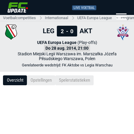
LIVE VOETBAL
Voetbalcompetities
Internationaal
UEFA Europa League
Progra
LEG
AKT
2
-
0
UEFA Europa League
(Play-offs)
Do 28 aug. 2014, 21:00
Stadion Miejski Legii Warszawa im. Marszałka Józefa
Piłsudskiego Warszawa, Polen
Gerelateerde wedstrijd: FK Aktobe vs Legia Warschau
Overzicht
Opstellingen
Spelerstatistieken