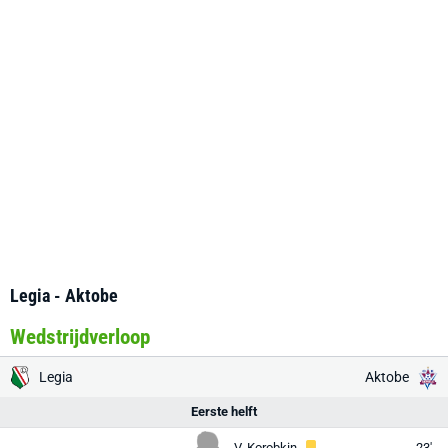
Legia - Aktobe
Wedstrijdverloop
Legia
Aktobe
Eerste helft
V. Korobkin
23'