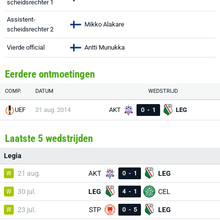
scheidsrechter 1
Assistent-
Mikko Alakare
scheidsrechter 2
Vierde official
Antti Munukka
Eerdere ontmoetingen
COMP.
DATUM
WEDSTRIJD
UEF
21 aug. 2014
AKT
0
-
1
LEG
Laatste 5 wedstrijden
Legia
W
21 aug.
AKT
0
-
1
LEG
W
30 jul.
LEG
4
-
1
CEL
W
23 jul.
STP
0
-
5
LEG