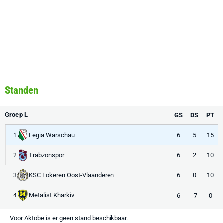
Standen
Groep L
GS
DS
PT
Legia Warschau
6
5
15
1
Trabzonspor
6
2
10
2
KSC Lokeren Oost-Vlaanderen
6
0
10
3
Metalist Kharkiv
6
-7
0
4
Voor Aktobe is er geen stand beschikbaar.