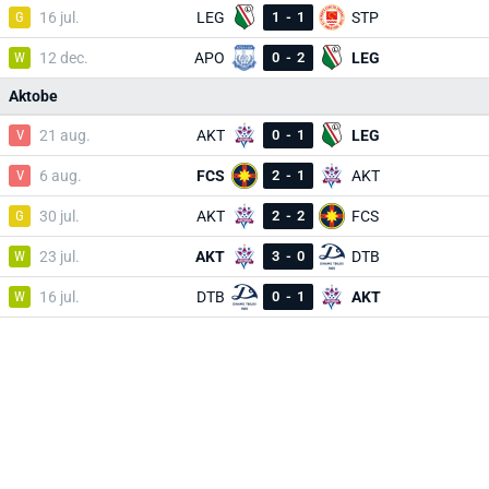
G
16 jul.
LEG
1
-
1
STP
W
12 dec.
APO
0
-
2
LEG
Aktobe
V
21 aug.
AKT
0
-
1
LEG
V
6 aug.
FCS
2
-
1
AKT
G
30 jul.
AKT
2
-
2
FCS
W
23 jul.
AKT
3
-
0
DTB
W
16 jul.
DTB
0
-
1
AKT