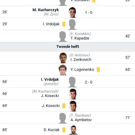
M. Kucharczyk
26'
1 - 0
(M. Żyro)
29'
I. Vrdoljak
(V. Korobkin)
42'
T. Kapadze
Tweede helft
(O. Antonov)
57'
I. Zenkovich
Y. Logvinenko
65'
I. Vrdoljak
66'
2 - 0
(penalty)
(M. Kucharczyk)
66'
J. Kosecki
69'
J. Kosecki
(T. Tsarikaev)
71'
A. Aymbetov
85'
D. Kuciak