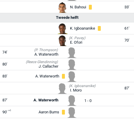
N. Bahoui
33'
Tweede helft
K. Igboananike
61'
(K. Pavey)
70'
E. Ofori
(P. Thompson)
74'
A. Waterworth
(Reece Glendinning)
80'
J. Callacher
83'
A. Waterworth
(K. Igboananike)
87'
I. Moro
87'
A. Waterworth
1 - 0
+1
90'
Aaron Burns