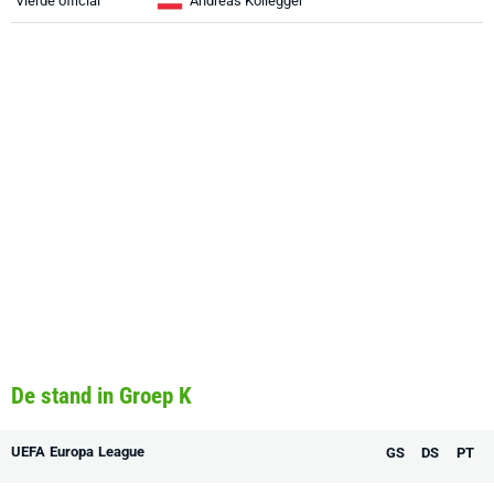
Vierde official
Andreas Kollegger
De stand in Groep K
UEFA Europa League
GS
DS
PT