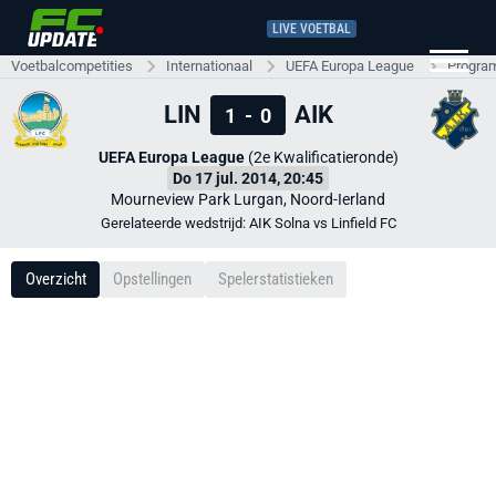
LIVE VOETBAL
Voetbalcompetities
Internationaal
UEFA Europa League
Progra
LIN
AIK
1
-
0
UEFA Europa League
(2e Kwalificatieronde)
Do 17 jul. 2014, 20:45
Mourneview Park Lurgan, Noord-Ierland
Gerelateerde wedstrijd: AIK Solna vs Linfield FC
Overzicht
Opstellingen
Spelerstatistieken