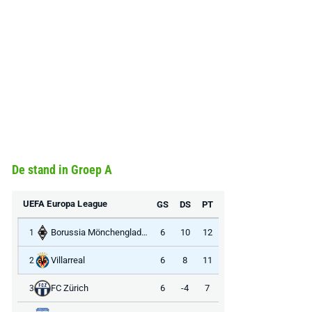
De stand in Groep A
UEFA Europa League
GS
DS
PT
Borussia Mönchengladbach
6
10
12
1
Villarreal
6
8
11
2
FC Zürich
6
-4
7
3