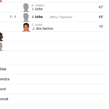
(L. Vietto)
67'
I. Uche
1 - 1
I. Uche
68'
(Manu Trigueros)
(I. Uche)
73'
J. dos Santos
žliak
rendza
orel
Tomcik