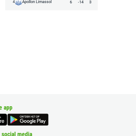
Apollon Limassol
6
-14
3
4
e app
 social media