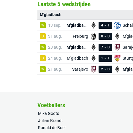
Laatste 5 wedstrijden
M'gladbach
W
13 sep.
M'gladbach
4
-
1
Schal
G
31 aug.
Freiburg
0
-
0
M'gl
W
28 aug.
M'gladbach
7
-
0
Saraj
G
24 aug.
M'gladbach
1
-
1
Stutt
W
21 aug.
Sarajevo
2
-
3
Voetballers
Mika Godts
Julian Brandt
Ronald de Boer