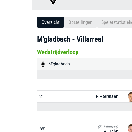
Overzicht
Opstellingen
Spelerstatistiek
M'gladbach - Villarreal
Wedstrijdverloop
M'gladbach
21'
P. Herrmann
(F. Johnson)
63'
A. Hahn