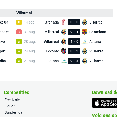
Villarreal
ke 04
G
14 sep.
Granada
0
-
0
Villarreal
adbach
V
31 aug.
Villarreal
0
-
1
Barcelona
evo
W
28 aug.
Villarreal
4
-
0
Astana
gart
W
24 aug.
Levante
0
-
2
Villarreal
M'gladbach
W
21 aug.
Astana
0
-
3
Villarreal
Competities
Download d
Eredivisie
Ligue 1
Bundesliga
Volg ons op