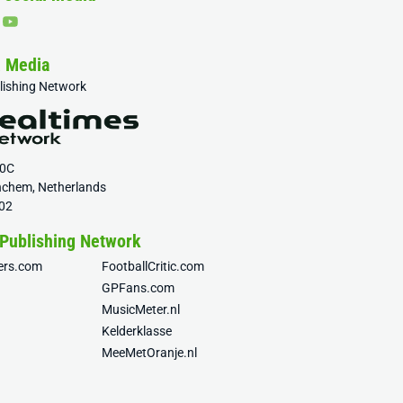
& Media
blishing Network
20C
nchem, Netherlands
02
 Publishing Network
fers.com
FootballCritic.com
GPFans.com
MusicMeter.nl
Kelderklasse
MeeMetOranje.nl