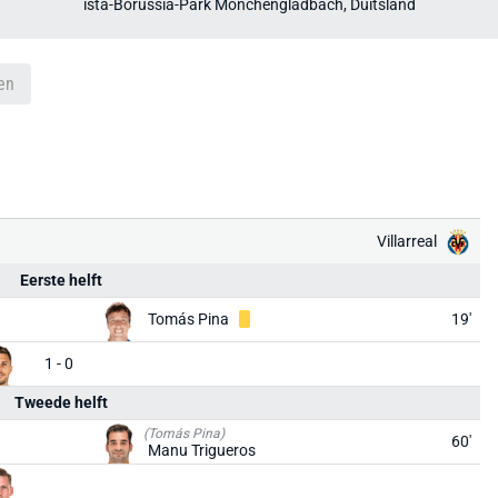
ista-Borussia-Park Mönchengladbach, Duitsland
en
Villarreal
Eerste helft
Tomás Pina
19'
1 - 0
Tweede helft
(Tomás Pina)
60'
Manu Trigueros