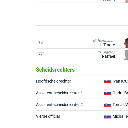
(P. Herrmann)
74'
I. Traoré
(B. Hrgota)
77'
Raffael
Scheidsrechters
Hoofdscheidrechter
Ivan Kru
Assistent-scheidsrechter 1
Ondre B
Assistent-scheidsrechter 2
Tomáš V
Vierde official
Michal 