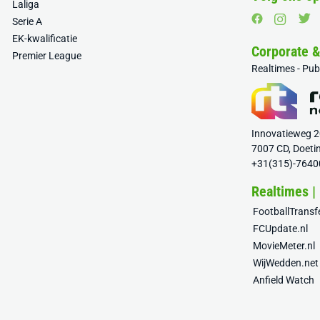
Laliga
Serie A
EK-kwalificatie
Corporate 
Premier League
Realtimes - Pu
Innovatieweg 
7007 CD, Doeti
+31(315)-7640
Realtimes |
FootballTrans
FCUpdate.nl
MovieMeter.nl
WijWedden.net
Anfield Watch