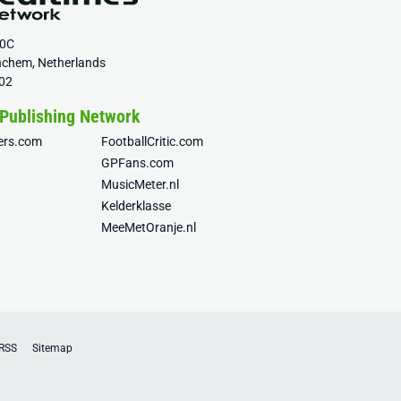
20C
nchem, Netherlands
02
 Publishing Network
fers.com
FootballCritic.com
GPFans.com
MusicMeter.nl
Kelderklasse
MeeMetOranje.nl
RSS
Sitemap