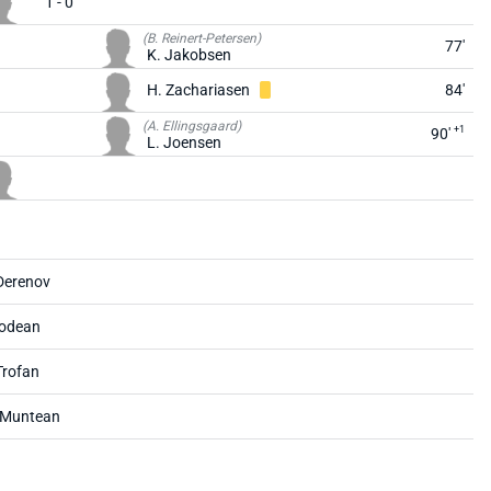
1 - 0
(B. Reinert-Petersen)
77'
K. Jakobsen
H. Zachariasen
84'
(A. Ellingsgaard)
+1
90'
L. Joensen
Derenov
Bodean
Trofan
 Muntean