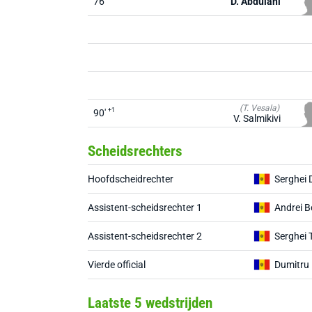
76'
D. Abdulahi
(T. Vesala)
+1
90'
V. Salmikivi
Scheidsrechters
Hoofdscheidrechter
Serghei 
Assistent-scheidsrechter 1
Andrei 
Assistent-scheidsrechter 2
Serghei 
Vierde official
Dumitru
Laatste 5 wedstrijden