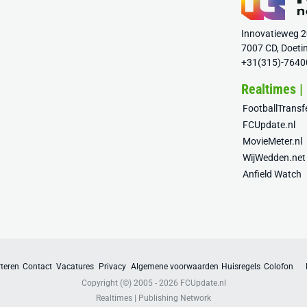
Innovatieweg 
7007 CD, Doeti
+31(315)-7640
Realtimes |
FootballTrans
FCUpdate.nl
MovieMeter.nl
WijWedden.net
Anfield Watch
teren
Contact
Vacatures
Privacy
Algemene voorwaarden
Huisregels
Colofon
Copyright (©) 2005 - 2026
FCUpdate.nl
Realtimes | Publishing Network