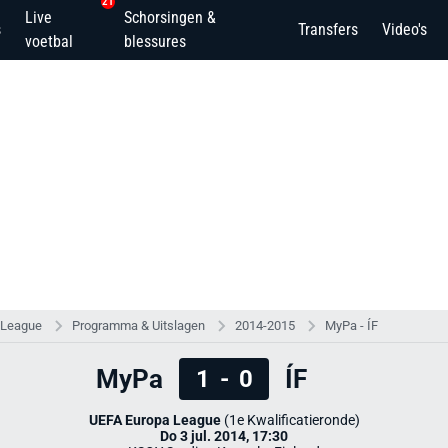
21
Live
Schorsingen &
s
Transfers
Video's
voetbal
blessures
 League
Programma & Uitslagen
2014-2015
MyPa - ÍF
MyPa
ÍF
1
-
0
UEFA Europa League
(1e Kwalificatieronde)
Do 3 jul. 2014, 17:30