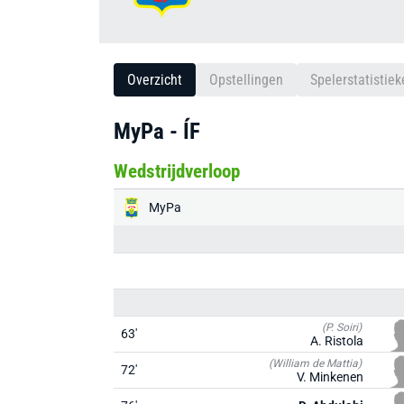
Overzicht
Opstellingen
Spelerstatistiek
MyPa - ÍF
Wedstrijdverloop
MyPa
(P. Soiri)
63'
A. Ristola
(William de Mattia)
72'
V. Minkenen