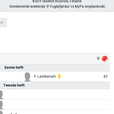
KSOY Stadion Kouvola, Finland
Gerelateerde wedstrijd: IF Fuglafjørdur vs MyPa Anjalankoski
en
ÍF
Eerste helft
F. Lambanum
42'
Tweede helft