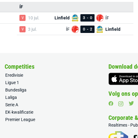
ÍF
V
10 jul.
Linfield
3
-
0
ÍF
V
3 jul.
ÍF
0
-
2
Linfield
Competities
Download d
Eredivisie
Ligue 1
Bundesliga
Volg ons op
Laliga
Serie A
EK-kwalificatie
Corporate 
Premier League
Realtimes - Pu