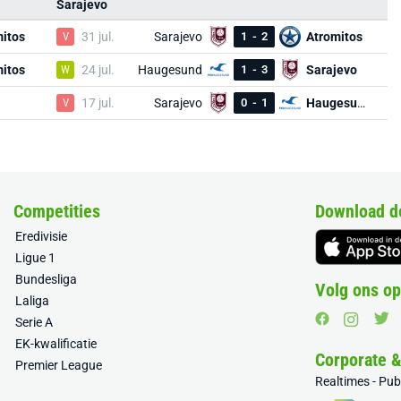
Sarajevo
itos
V
31 jul.
Sarajevo
1
-
2
Atromitos
itos
W
24 jul.
Haugesund
1
-
3
Sarajevo
V
17 jul.
Sarajevo
0
-
1
Haugesund
Competities
Download d
Eredivisie
Ligue 1
Bundesliga
Volg ons op
Laliga
Serie A
EK-kwalificatie
Corporate 
Premier League
Realtimes - Pu