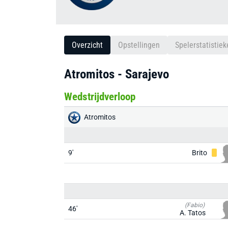
Overzicht
Opstellingen
Spelerstatistiek
Atromitos - Sarajevo
Wedstrijdverloop
Atromitos
9'
Brito
(Fabio)
46'
A. Tatos