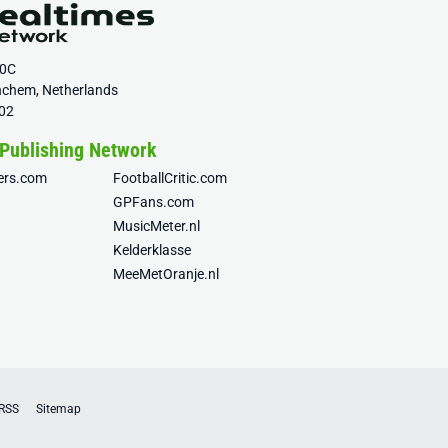
20C
nchem, Netherlands
02
 Publishing Network
fers.com
FootballCritic.com
GPFans.com
MusicMeter.nl
Kelderklasse
MeeMetOranje.nl
RSS
Sitemap