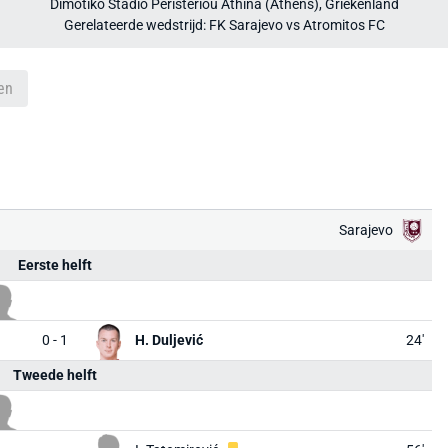
Dimotiko Stadio Peristeriou Athína (Athens), Griekenland
Gerelateerde wedstrijd: FK Sarajevo vs Atromitos FC
en
Sarajevo
Eerste helft
0 - 1
H. Duljević
24'
Tweede helft