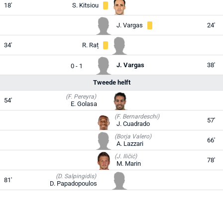
18'
S. Kitsiou
J. Vargas
24'
34'
R. Raț
J. Vargas
38'
0 - 1
Tweede helft
(F. Pereyra)
54'
E. Golasa
(F. Bernardeschi)
57'
J. Cuadrado
(Borja Valero)
66'
A. Lazzari
(J. Iličić)
78'
M. Marin
(D. Salpingidis)
81'
D. Papadopoulos