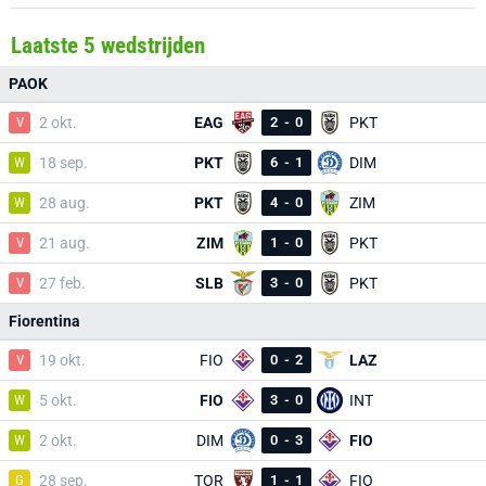
Laatste 5 wedstrijden
PAOK
V
2 okt.
EAG
2
-
0
PKT
W
18 sep.
PKT
6
-
1
DIM
W
28 aug.
PKT
4
-
0
ZIM
V
21 aug.
ZIM
1
-
0
PKT
V
27 feb.
SLB
3
-
0
PKT
Fiorentina
V
19 okt.
FIO
0
-
2
LAZ
W
5 okt.
FIO
3
-
0
INT
W
2 okt.
DIM
0
-
3
FIO
G
28 sep.
TOR
1
-
1
FIO