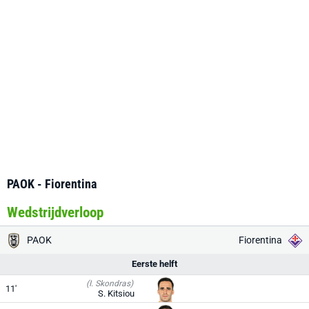
PAOK - Fiorentina
Wedstrijdverloop
PAOK
Fiorentina
Eerste helft
(I. Skondras)
11'
S. Kitsiou