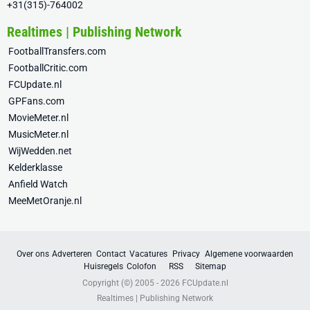
+31(315)-764002
Realtimes | Publishing Network
FootballTransfers.com
FootballCritic.com
FCUpdate.nl
GPFans.com
MovieMeter.nl
MusicMeter.nl
WijWedden.net
Kelderklasse
Anfield Watch
MeeMetOranje.nl
Over ons
Adverteren
Contact
Vacatures
Privacy
Algemene voorwaarden
Huisregels
Colofon
RSS
Sitemap
Copyright (©) 2005 - 2026
FCUpdate.nl
Realtimes | Publishing Network