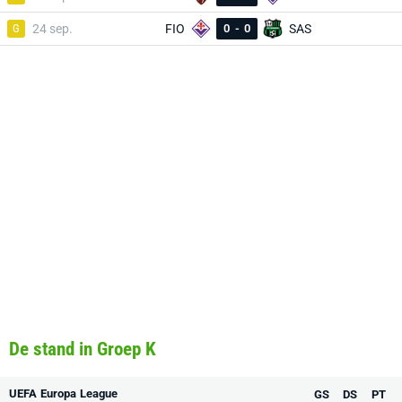
G
24 sep.
FIO
0
-
0
SAS
De stand in Groep K
UEFA Europa League
GS
DS
PT