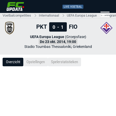
LIVE VOETBAL
Voetbalcompetities
Internationaal
UEFA Europa League
Progra
PKT
FIO
0
-
1
UEFA Europa League
(Groepsfase)
Do 23 okt. 2014, 19:00
Stadio Toumbas Thessaloníki, Griekenland
Overzicht
Opstellingen
Spelerstatistieken