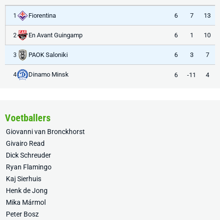
Fiorentina
6
7
13
1
En Avant Guingamp
6
1
10
2
PAOK Saloniki
6
3
7
3
Dinamo Minsk
6
-11
4
4
Voetballers
Giovanni van Bronckhorst
Givairo Read
Dick Schreuder
Ryan Flamingo
Kaj Sierhuis
Henk de Jong
Mika Mármol
Peter Bosz