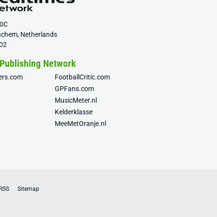
20C
nchem, Netherlands
02
 Publishing Network
fers.com
FootballCritic.com
GPFans.com
MusicMeter.nl
Kelderklasse
MeeMetOranje.nl
RSS
Sitemap