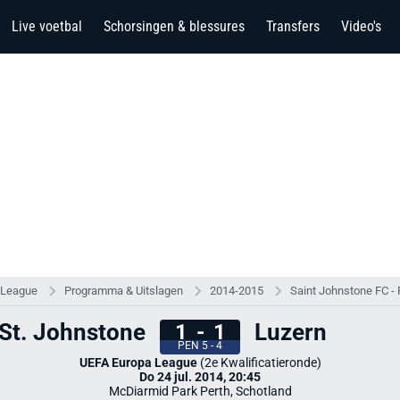
Live voetbal
Schorsingen & blessures
Transfers
Video's
 League
Programma & Uitslagen
2014-2015
Saint Johnstone FC -
 St. Johnstone
Luzern
1
-
1
PEN 5 - 4
UEFA Europa League
(2e Kwalificatieronde)
Do 24 jul. 2014, 20:45
McDiarmid Park Perth, Schotland