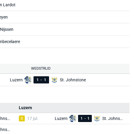
n Lardot
eyen
Nijssen
nbecelaere
WEDSTRIJD
Luzern
1
-
1
St. Johnstone
Luzern
St. Johnstone
G
17 jul.
Luzern
1
-
1
St. Johnstone
St. Johnstone