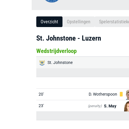
Overzicht
Opstellingen
Spelerstatistiek
St. Johnstone - Luzern
Wedstrijdverloop
St. Johnstone
20'
D. Wotherspoon
23'
S. May
(penalty)