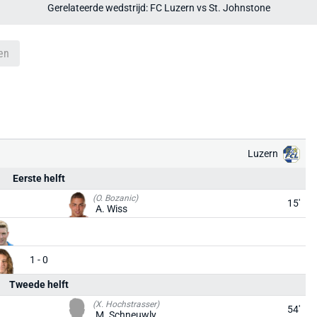
Gerelateerde wedstrijd: FC Luzern vs St. Johnstone
en
Luzern
Eerste helft
(O. Bozanic)
15'
A. Wiss
1 - 0
Tweede helft
(X. Hochstrasser)
54'
M. Schneuwly