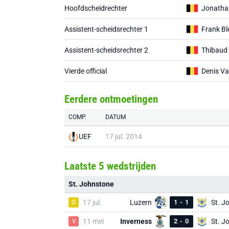
Hoofdscheidrechter
Jonatha
Assistent-scheidsrechter 1
Frank Bl
Assistent-scheidsrechter 2
Thibaud 
Vierde official
Denis Va
Eerdere ontmoetingen
COMP.
DATUM
UEF
17 jul. 2014
Laatste 5 wedstrijden
St. Johnstone
G
17 jul.
Luzern
1
-
1
V
11 mei
Inverness
2
-
0