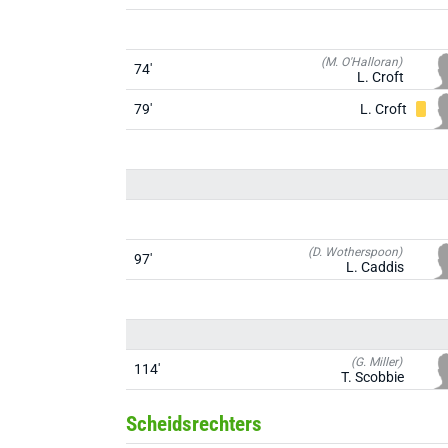
(M. O'Halloran)
74'
L. Croft
79'
L. Croft
(D. Wotherspoon)
97'
L. Caddis
(G. Miller)
114'
T. Scobbie
Scheidsrechters