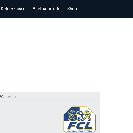
Kelderklasse
Voetbaltickets
Shop
 FC Luzern