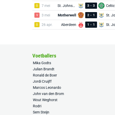
G
7 mei
St. Johnstone
3
-
3
Celtic
V
3 mei
Motherwell
2
-
1
G
26 apr.
Aberdeen
1
-
1
Voetballers
Mika Godts
Julian Brandt
Ronald de Boer
Jordi Cruijff
Marcos Leonardo
John van den Brom
Wout Weghorst
Rodri
Sem Steijn