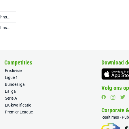
St. Johnstone
St. Johnstone
Competities
Download d
Eredivisie
Ligue 1
Bundesliga
Volg ons op
Laliga
Serie A
EK-kwalificatie
Corporate 
Premier League
Realtimes - Pu