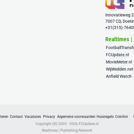
Innovatieweg 
7007 CD, Doeti
+31(315)-7640
Realtimes |
FootballTrans
FCUpdate.nl
MovieMeter.nl
WijWedden.net
Anfield Watch
teren
Contact
Vacatures
Privacy
Algemene voorwaarden
Huisregels
Colofon
Copyright (©) 2005 - 2026
FCUpdate.nl
Realtimes | Publishing Network