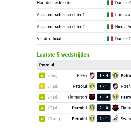
Hoofdscheidrechter
Daniele 
Assistent-scheidsrechter 1
Lorenzo
Assistent-scheidsrechter 2
Nicola A
Vierde official
Daniele 
Laatste 5 wedstrijden
Petrolul
W
7 aug.
Plzeň
1
-
4
Petro
G
31 jul.
Petrolul
1
-
1
Plzeň
W
24 jul.
Flamurtari
1
-
3
Petro
W
17 jul.
Petrolul
2
-
0
Flamu
W
29 aug.
Petrolul
2
-
1
Swan