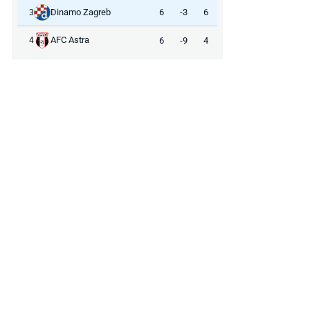
Dinamo Zagreb
6
-3
6
3
AFC Astra
6
-9
4
4