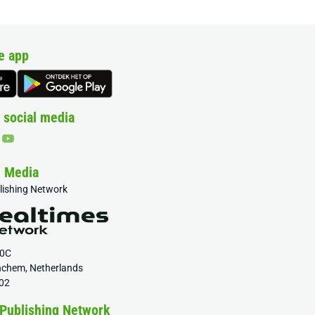
e app
 social media
& Media
blishing Network
20C
nchem, Netherlands
02
 Publishing Network