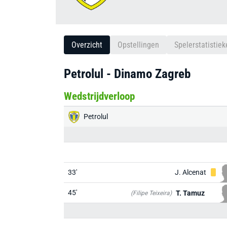
Overzicht
Opstellingen
Spelerstatistiek
Petrolul - Dinamo Zagreb
Wedstrijdverloop
Petrolul
33'
J. Alcenat
45'
T. Tamuz
(Filipe Teixeira)