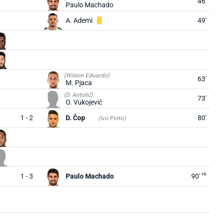
46'
Paulo Machado
A. Ademi
49'
(Wilson Eduardo)
63'
M. Pjaca
(D. Antolić)
73'
O. Vukojević
1 - 2
D. Čop
80'
(Ivo Pinto)
+6
1 - 3
Paulo Machado
90'