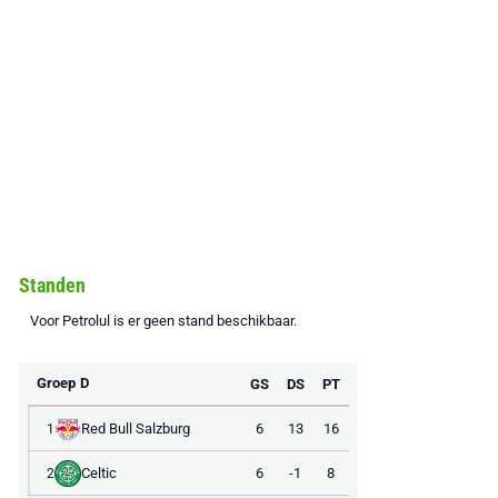
Standen
Voor Petrolul is er geen stand beschikbaar.
Groep D
GS
DS
PT
Red Bull Salzburg
6
13
16
1
Celtic
6
-1
8
2