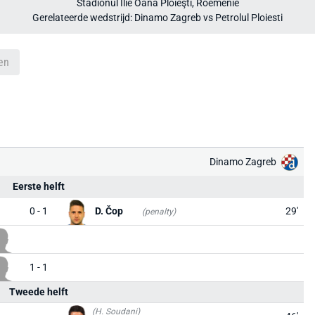
Stadionul Ilie Oană Ploieşti, Roemenië
Gerelateerde wedstrijd: Dinamo Zagreb vs Petrolul Ploiesti
en
Dinamo Zagreb
Eerste helft
0 - 1
D. Čop
29'
(penalty)
1 - 1
Tweede helft
(H. Soudani)