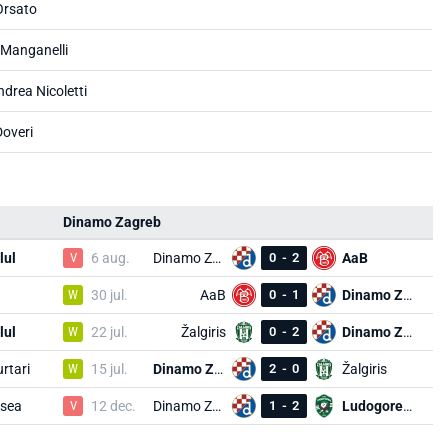
Orsato
 Manganelli
ndrea Nicoletti
Doveri
Dinamo Zagreb
lul
V
6 aug.
Dinamo Zagreb
0
-
2
AaB
W
30 jul.
AaB
0
-
1
Dinamo Zagreb
lul
W
22 jul.
Žalgiris
0
-
2
Dinamo Zagreb
rtari
W
15 jul.
Dinamo Zagreb
2
-
0
Žalgiris
sea
V
12 dec.
Dinamo Zagreb
1
-
2
Ludogorets