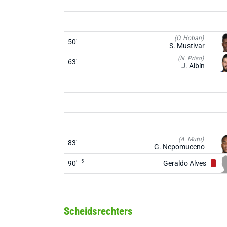
(O. Hoban)
50'
S. Mustivar
(N. Priso)
63'
J. Albín
(A. Mutu)
83'
G. Nepomuceno
+5
90'
Geraldo Alves
Scheidsrechters