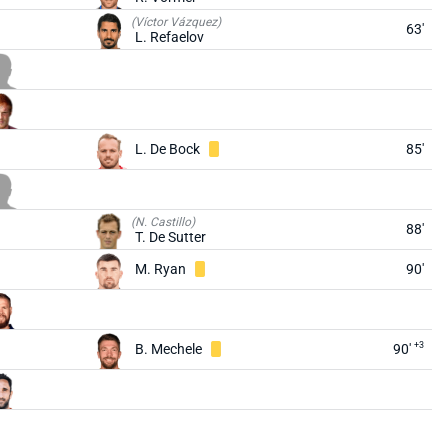
(Víctor Vázquez)
63'
L. Refaelov
L. De Bock
85'
(N. Castillo)
88'
T. De Sutter
M. Ryan
90'
+3
B. Mechele
90'