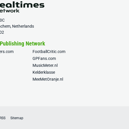
20C
nchem, Netherlands
02
 Publishing Network
fers.com
FootballCritic.com
GPFans.com
MusicMeter.nl
Kelderklasse
MeeMetOranje.nl
RSS
Sitemap