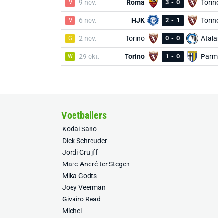
V
9 nov.
Roma
3
-
0
Torin
V
6 nov.
HJK
2
-
1
Torin
G
2 nov.
Torino
0
-
0
Atala
W
29 okt.
Torino
1
-
0
Parm
Voetballers
Kodai Sano
Dick Schreuder
Jordi Cruijff
Marc-André ter Stegen
Mika Godts
Joey Veerman
Givairo Read
Míchel