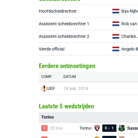
Hoofdscheidrechter
Bas Nijh
Assistent-scheidsrechter 1
Rob van
Assistent-scheidsrechter 2
Charles
Vierde official
Angelo 
Eerdere ontmoetingen
COMP.
DATUM
UEF
18 sep. 2014
Laatste 5 wedstrijden
Torino
V
23 nov.
Torino
0
-
1
Sass