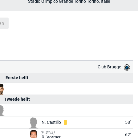
Stadio Olimpico Grande Torino Torino, Italië
en
Club Brugge
Eerste helft
Tweede helft
N. Castillo
58'
(F. Silva)
62'
R. Vormer