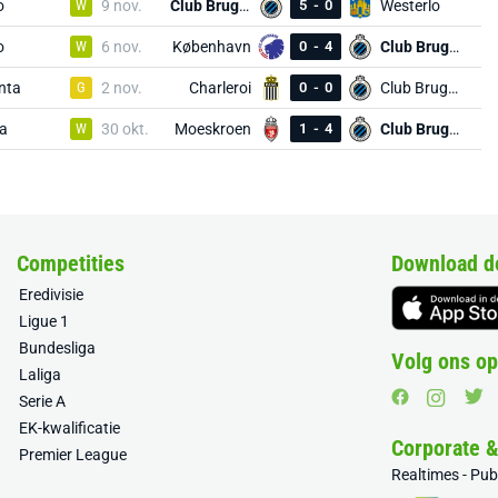
o
W
9 nov.
Club Brugge
5
-
0
Westerlo
o
W
6 nov.
København
0
-
4
Club Brugge
nta
G
2 nov.
Charleroi
0
-
0
Club Brugge
a
W
30 okt.
Moeskroen
1
-
4
Club Brugge
Competities
Download d
Eredivisie
Ligue 1
Bundesliga
Volg ons op
Laliga
Serie A
EK-kwalificatie
Corporate 
Premier League
Realtimes - Pu