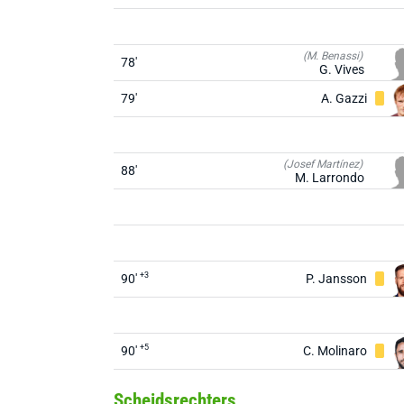
(M. Benassi)
78'
G. Vives
79'
A. Gazzi
(Josef Martínez)
88'
M. Larrondo
+3
90'
P. Jansson
+5
90'
C. Molinaro
Scheidsrechters