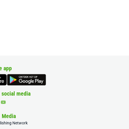
e app
 social media
& Media
blishing Network