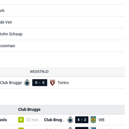
uis
 de Ven
 John Schaap
Boonman
WEDSTRIJD
Club Brugge
0
-
0
Torino
Club Brugge
uolo
W
22 nov.
Club Brugge
4
-
2
WB