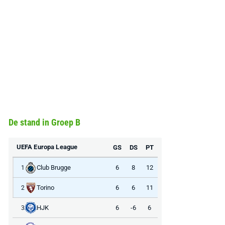
De stand in Groep B
UEFA Europa League
GS
DS
PT
Club Brugge
6
8
12
1
Torino
6
6
11
2
HJK
6
-6
6
3