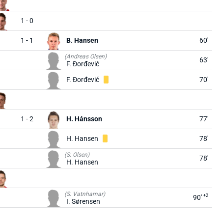
1 - 0
1 - 1
B. Hansen
60'
(Andreas Olsen)
63'
F. Đorđević
F. Đorđević
70'
1 - 2
H. Hánsson
77'
H. Hansen
78'
(S. Olsen)
78'
H. Hansen
(S. Vatnhamar)
+2
90'
I. Sørensen