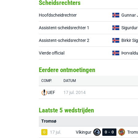
Scheidsrechters
Hoofdscheidrechter
Gunnar 
Assistent-scheidsrechter 1
Sigurdur
Assistent-scheidsrechter 2
Birkir S
Vierde official
Þorvald
Eerdere ontmoetingen
COMP.
DATUM
UEF
17 jul. 2014
Laatste 5 wedstrijden
Tromsø
G
17 jul.
Víkingur
0
-
0
Trom