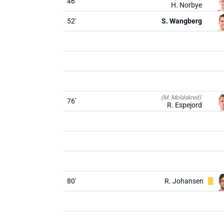
46'
H. Norbye
52'
S. Wangberg
(M. Moldskred)
76'
R. Espejord
80'
R. Johansen