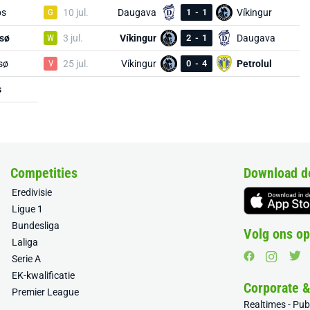
os
G
10 jul.
Daugava
1
-
1
Víkingur
sø
W
3 jul.
Víkingur
2
-
1
Daugava
sø
V
25 jul.
Víkingur
0
-
4
Petrolul
s
Competities
Download d
Eredivisie
Ligue 1
Bundesliga
Volg ons op
Laliga
Serie A
EK-kwalificatie
Corporate 
Premier League
Realtimes - Pu