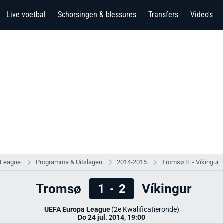
Live voetbal
Schorsingen & blessures
Transfers
Video's
 League
Programma & Uitslagen
2014-2015
Tromsø IL - Víkingur
Tromsø
Víkingur
1
-
2
UEFA Europa League
(2e Kwalificatieronde)
Do 24 jul. 2014, 19:00