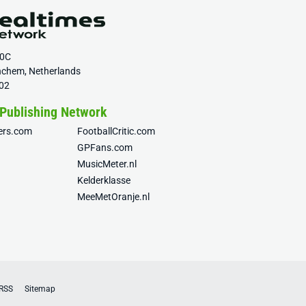
20C
nchem, Netherlands
02
 Publishing Network
fers.com
FootballCritic.com
GPFans.com
MusicMeter.nl
Kelderklasse
MeeMetOranje.nl
RSS
Sitemap