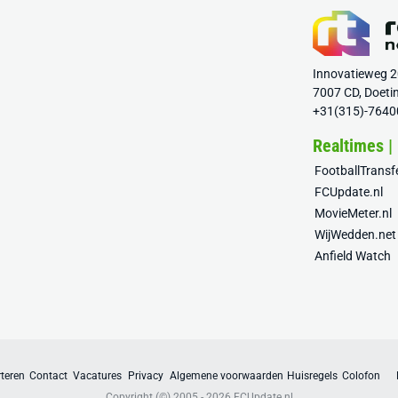
Innovatieweg 
7007 CD, Doeti
+31(315)-7640
Realtimes |
FootballTrans
FCUpdate.nl
MovieMeter.nl
WijWedden.net
Anfield Watch
teren
Contact
Vacatures
Privacy
Algemene voorwaarden
Huisregels
Colofon
Copyright (©) 2005 - 2026
FCUpdate.nl