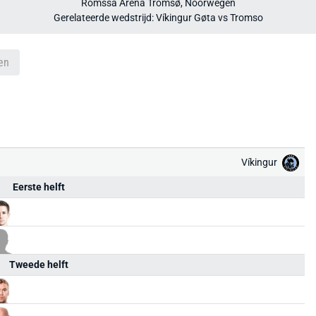
Romssa Arena Tromsø, Noorwegen
Gerelateerde wedstrijd: Víkingur Gøta vs Tromso
en
Víkingur
Eerste helft
Tweede helft