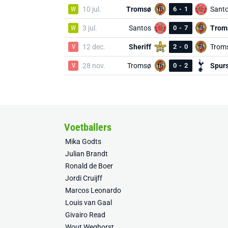
W
10 jul.
Tromsø
6
-
1
Sant
W
3 jul.
Santos
0
-
7
Trom
V
12 dec.
Sheriff
2
-
0
Trom
V
28 nov.
Tromsø
0
-
2
Spur
Voetballers
Mika Godts
Julian Brandt
Ronald de Boer
Jordi Cruijff
Marcos Leonardo
Louis van Gaal
Givairo Read
Wout Weghorst