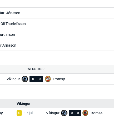
Jarl Jónsson
 Óli Thorleifsson
igurdarson
ur Arnason
WEDSTRIJD
Víkingur
0
-
0
Tromsø
Víkingur
sø
G
17 jul.
Víkingur
0
-
0
Tromsø