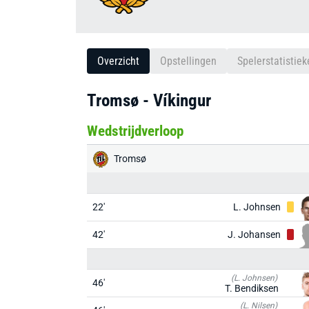
Overzicht
Opstellingen
Spelerstatistiek
Tromsø - Víkingur
Wedstrijdverloop
Tromsø
22'
L. Johnsen
42'
J. Johansen
(L. Johnsen)
46'
T. Bendiksen
(L. Nilsen)