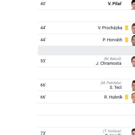
40'
V. Pilař
44'
V. Procházka
44'
P. Horváth
(M. Bakoš)
53'
J. Chramosta
(M. Petržela)
66'
S. Tecl
66'
R. Hubník
(T. Hořava)
73'