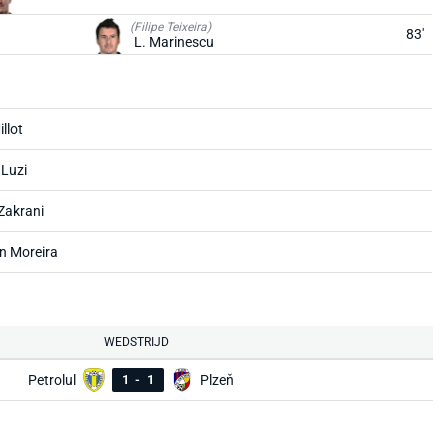
(Filipe Teixeira)
83'
L. Marinescu
llot
Luzi
Zakrani
n Moreira
WEDSTRIJD
Petrolul
1
-
1
Plzeň