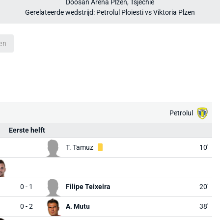
Doosan Aréna Plzeň, Tsjechië
Gerelateerde wedstrijd: Petrolul Ploiesti vs Viktoria Plzen
en
Petrolul
Eerste helft
T. Tamuz
10'
0 - 1
Filipe Teixeira
20'
0 - 2
A. Mutu
38'