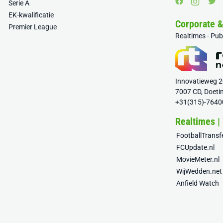
Serie A
EK-kwalificatie
Corporate 
Premier League
Realtimes - Pu
Innovatieweg 
7007 CD, Doeti
+31(315)-7640
Realtimes |
FootballTrans
FCUpdate.nl
MovieMeter.nl
WijWedden.net
Anfield Watch