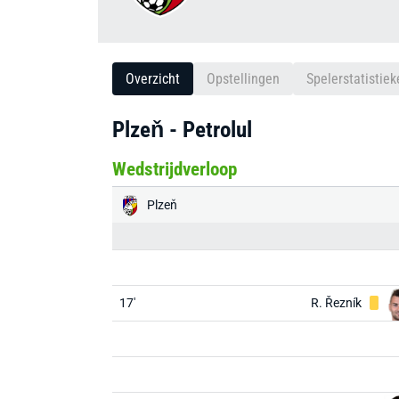
Overzicht
Opstellingen
Spelerstatistiek
Plzeň - Petrolul
Wedstrijdverloop
Plzeň
17'
R. Řezník