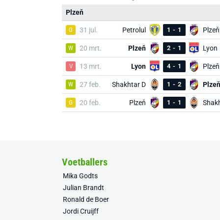
Plzeň
G
31 jul.
Petrolul
1
-
1
Plzeň
W
20 mrt.
Plzeň
2
-
1
Lyon
V
13 mrt.
Lyon
4
-
1
Plzeň
W
27 feb.
Shakhtar D
1
-
2
Plze
G
20 feb.
Plzeň
1
-
1
Shakh
Voetballers
Mika Godts
Julian Brandt
Ronald de Boer
Jordi Cruijff