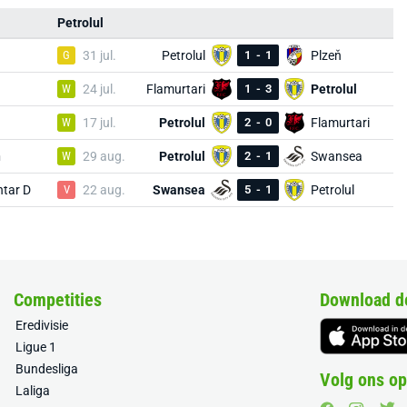
Petrolul
G
31 jul.
Petrolul
1
-
1
Plzeň
W
24 jul.
Flamurtari
1
-
3
Petrolul
W
17 jul.
Petrolul
2
-
0
Flamurtari
ň
W
29 aug.
Petrolul
2
-
1
Swansea
tar D
V
22 aug.
Swansea
5
-
1
Petrolul
Competities
Download d
Eredivisie
Ligue 1
Bundesliga
Volg ons op
Laliga