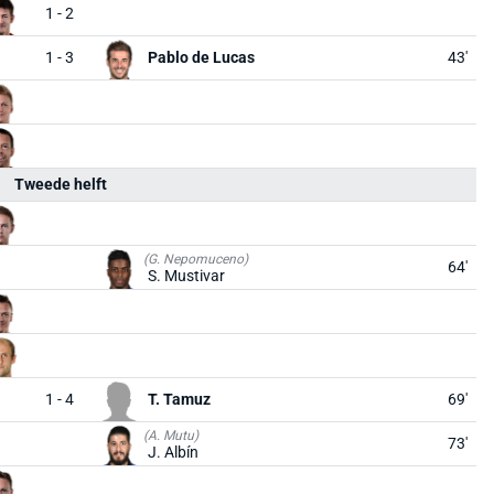
1 - 2
1 - 3
Pablo de Lucas
43'
Tweede helft
(G. Nepomuceno)
64'
S. Mustivar
1 - 4
T. Tamuz
69'
(A. Mutu)
73'
J. Albín