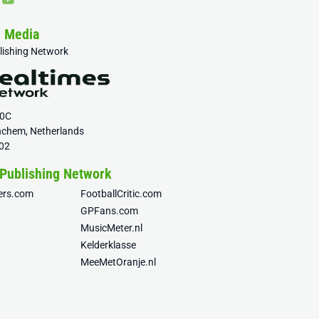
& Media
blishing Network
20C
nchem, Netherlands
02
 Publishing Network
fers.com
FootballCritic.com
GPFans.com
MusicMeter.nl
Kelderklasse
MeeMetOranje.nl