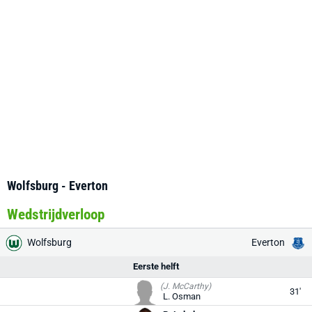
Wolfsburg - Everton
Wedstrijdverloop
Wolfsburg
Everton
Eerste helft
(J. McCarthy)
31'
L. Osman