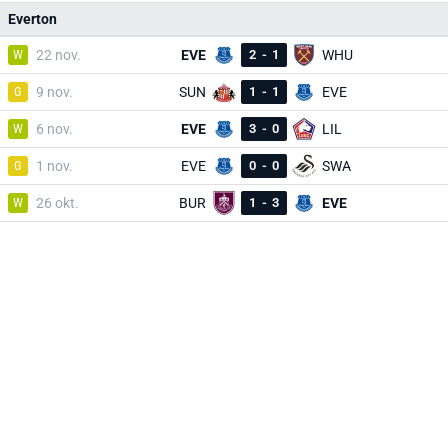
Everton
W
22 nov.
EVE
2
-
1
WHU
G
9 nov.
SUN
1
-
1
EVE
W
6 nov.
EVE
3
-
0
LIL
G
1 nov.
EVE
0
-
0
SWA
W
26 okt.
BUR
1
-
3
EVE