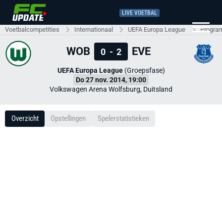
LIVE VOETBAL
Voetbalcompetities
Internationaal
UEFA Europa League
Progra
WOB
EVE
0
-
2
UEFA Europa League
(Groepsfase)
Do 27 nov. 2014, 19:00
Volkswagen Arena Wolfsburg, Duitsland
Overzicht
Opstellingen
Spelerstatistieken