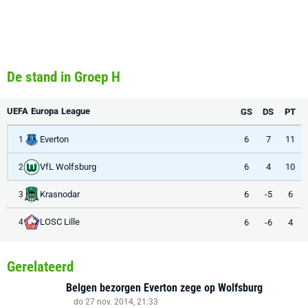
De stand in Groep H
UEFA Europa League
GS
DS
PT
Everton
6
7
11
1
VfL Wolfsburg
6
4
10
2
Krasnodar
6
-5
6
3
LOSC Lille
6
-6
4
4
Gerelateerd
Belgen bezorgen Everton zege op Wolfsburg
do 27 nov. 2014, 21:33