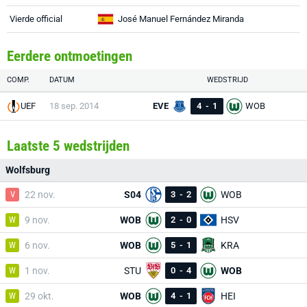
Vierde official
José Manuel Fernández Miranda
Eerdere ontmoetingen
COMP.
DATUM
WEDSTRIJD
UEF
18 sep. 2014
EVE
4
-
1
WOB
Laatste 5 wedstrijden
Wolfsburg
V
22 nov.
S04
3
-
2
WOB
W
9 nov.
WOB
2
-
0
HSV
W
6 nov.
WOB
5
-
1
KRA
W
1 nov.
STU
0
-
4
WOB
W
29 okt.
WOB
4
-
1
HEI