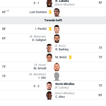
R. Lukaku
43'
0 - 1
(Kevin Mirallas)
+2
45'
Luiz Gustavo
Tweede helft
58'
I. Perišić
(B. Malanda)
63'
D. Caligiuri
(S. Eto'o)
73'
R. Barkley
M. Bešić
73'
(A. Hunt)
75'
M. Arnold
(N. Bendtner)
75'
I. Olić
Kevin Mirallas
75'
0 - 2
(R. Lukaku)
(Kevin Mirallas)
83'
C. Atsu