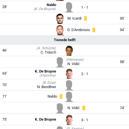
Naldo
28'
1 - 1
(K. De Bruyne)
M. Icardi
30'
D. D'Ambrosio
34'
Tweede helft
(A. Schürrle)
46'
C. Träsch
(Hernanes)
58'
N. Vidić
K. De Bruyne
63'
2 - 1
(Vieirinha)
(B. Dost)
70'
N. Bendtner
71'
Naldo
N. Vidić
74'
75'
K. De Bruyne
3 - 1
(D. Santon)