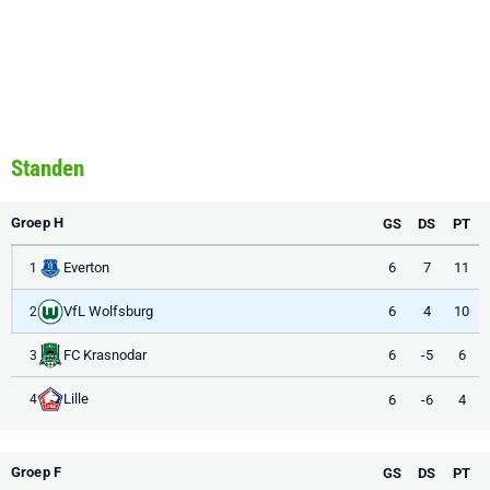
Standen
Groep H
GS
DS
PT
Everton
6
7
11
1
VfL Wolfsburg
6
4
10
2
FC Krasnodar
6
-5
6
3
Lille
6
-6
4
4
Groep F
GS
DS
PT