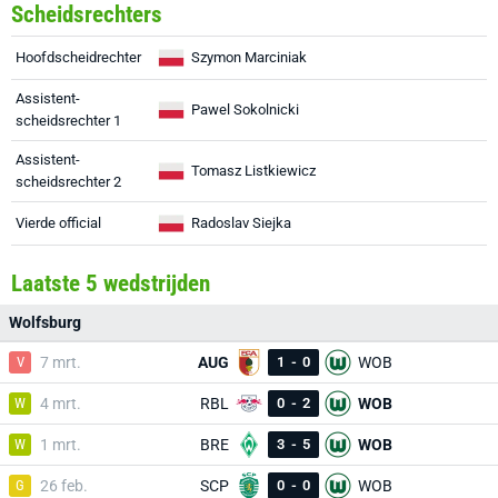
Scheidsrechters
Hoofdscheidrechter
Szymon Marciniak
Assistent-
Pawel Sokolnicki
scheidsrechter 1
Assistent-
Tomasz Listkiewicz
scheidsrechter 2
Vierde official
Radoslav Siejka
Laatste 5 wedstrijden
Wolfsburg
V
7 mrt.
AUG
1
-
0
WOB
W
4 mrt.
RBL
0
-
2
WOB
W
1 mrt.
BRE
3
-
5
WOB
G
26 feb.
SCP
0
-
0
WOB