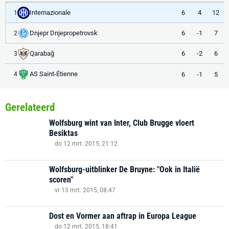
Internazionale
6
4
12
1
Dnjepr Dnjepropetrovsk
6
-1
7
2
Qarabağ
6
-2
6
3
AS Saint-Étienne
6
-1
5
4
Gerelateerd
Wolfsburg wint van Inter, Club Brugge vloert
Besiktas
do 12 mrt. 2015, 21:12
Wolfsburg-uitblinker De Bruyne: "Ook in Italië
scoren"
vr 13 mrt. 2015, 08:47
Dost en Vormer aan aftrap in Europa League
do 12 mrt. 2015, 18:41