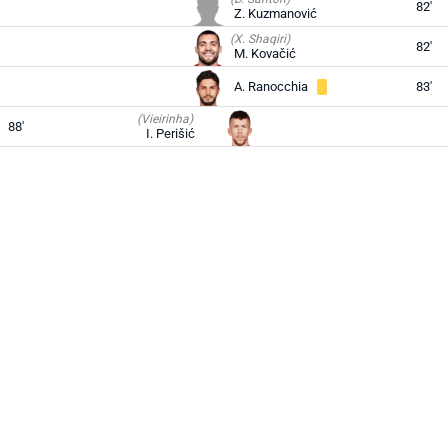
82'
Z. Kuzmanović
(X. Shaqiri)
82'
M. Kovačić
A. Ranocchia
83'
(Vieirinha)
88'
I. Perišić