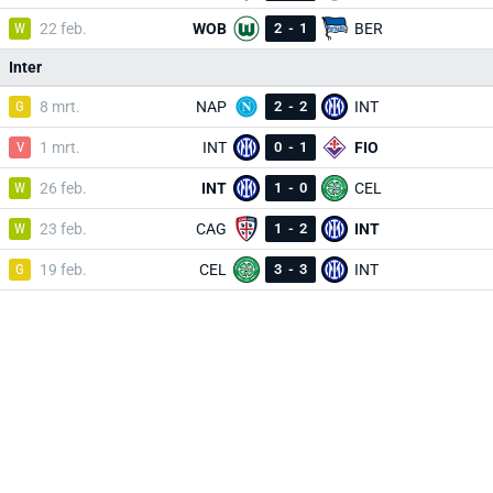
W
22 feb.
WOB
2
-
1
BER
Inter
G
8 mrt.
NAP
2
-
2
INT
V
1 mrt.
INT
0
-
1
FIO
W
26 feb.
INT
1
-
0
CEL
W
23 feb.
CAG
1
-
2
INT
G
19 feb.
CEL
3
-
3
INT