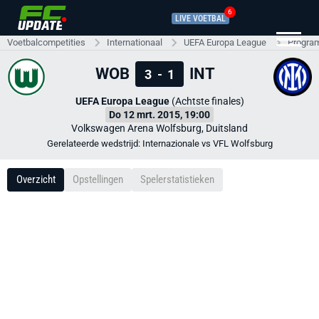
6
LIVE VOETBAL
Voetbalcompetities
Internationaal
UEFA Europa League
Progra
WOB
INT
3
-
1
UEFA Europa League
(Achtste finales)
Do 12 mrt. 2015, 19:00
Volkswagen Arena Wolfsburg, Duitsland
Gerelateerde wedstrijd: Internazionale vs VFL Wolfsburg
Overzicht
Opstellingen
Spelerstatistieken