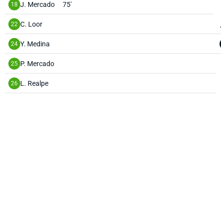
J. Mercado
75'
18
C. Loor
22
Y. Medina
24
P. Mercado
25
L. Realpe
26