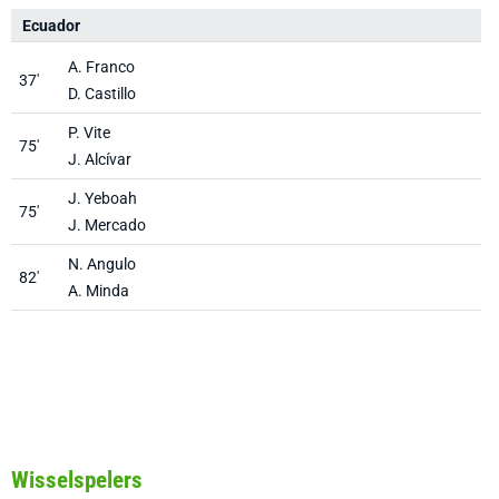
Ecuador
N
A. Franco
37'
D. Castillo
P. Vite
75'
J. Alcívar
J. Yeboah
75'
J. Mercado
N. Angulo
82'
A. Minda
Wisselspelers