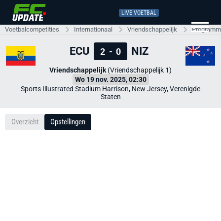
LIVE VOETBAL
Voetbalcompetities
Internationaal
Vriendschappelijk
Programma
ECU
NIZ
2
-
0
Vriendschappelijk
(Vriendschappelijk 1)
Wo 19 nov. 2025, 02:30
Sports Illustrated Stadium Harrison, New Jersey, Verenigde
Staten
Overzicht
Opstellingen