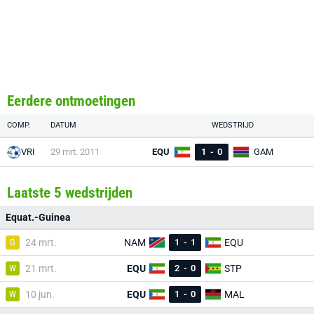
Eerdere ontmoetingen
COMP.
DATUM
WEDSTRIJD
VRI
29 mrt. 2011
EQU
1
-
0
GAM
Laatste 5 wedstrijden
Equat.-Guinea
G
24 mrt.
NAM
1
-
1
EQU
W
21 mrt.
EQU
2
-
0
STP
W
10 jun.
EQU
1
-
0
MAL