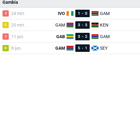
Gambia
V
24 mrt.
IVO
1
-
0
GAM
G
20 mrt.
GAM
3
-
3
KEN
V
11 jun.
GAB
3
-
2
GAM
W
8 jun.
GAM
5
-
1
SEY