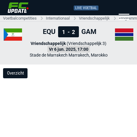
LIVE VOETBAL
Voetbalcompetities
Internationaal
Vriendschappelijk
Programma
EQU
GAM
1
-
2
Vriendschappelijk
(Vriendschappelijk 3)
Vr 6 jun. 2025, 17:00
Stade de Marrakech Marrakech, Marokko
Overzicht