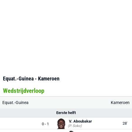
Equat.-Guinea - Kameroen
Wedstrijdverloop
Equat.-Guinea
Kameroen
Eerste helft
V. Aboubakar
28'
0 - 1
(P. Soko)