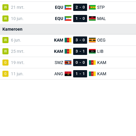
W
21 mrt.
EQU
2
-
0
STP
W
10 jun.
EQU
1
-
0
MAL
Kameroen
W
6 jun.
KAM
3
-
0
OEG
W
25 mrt.
KAM
3
-
1
LIB
G
19 mrt.
SWZ
0
-
0
KAM
G
11 jun.
ANG
1
-
1
KAM