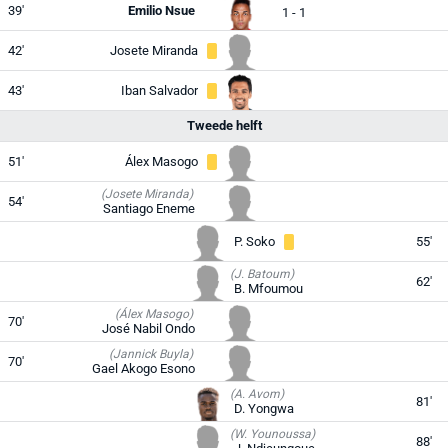
39'
Emilio Nsue
1 - 1
42'
Josete Miranda
43'
Iban Salvador
Tweede helft
51'
Álex Masogo
(Josete Miranda)
54'
Santiago Eneme
P. Soko
55'
(J. Batoum)
62'
B. Mfoumou
(Álex Masogo)
70'
José Nabil Ondo
(Jannick Buyla)
70'
Gael Akogo Esono
(A. Avom)
81'
D. Yongwa
(W. Younoussa)
88'