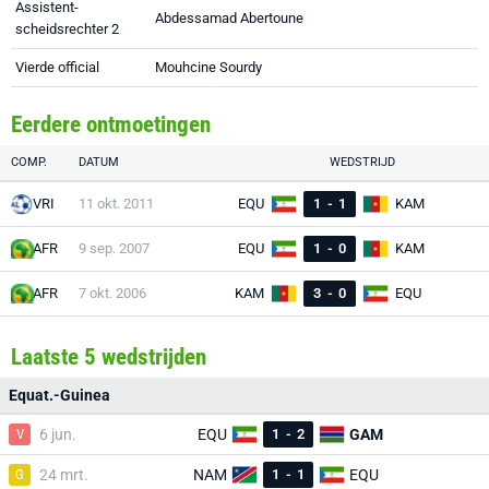
Assistent-
Abdessamad Abertoune
scheidsrechter 2
Vierde official
Mouhcine Sourdy
Eerdere ontmoetingen
COMP.
DATUM
WEDSTRIJD
VRI
11 okt. 2011
EQU
1
-
1
KAM
AFR
9 sep. 2007
EQU
1
-
0
KAM
AFR
7 okt. 2006
KAM
3
-
0
EQU
Laatste 5 wedstrijden
Equat.-Guinea
V
6 jun.
EQU
1
-
2
GAM
G
24 mrt.
NAM
1
-
1
EQU