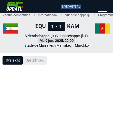
LIVE VOETBAL
Voetbalcompetities
Internationaal
Vriendschappelijk
Programma
EQU
KAM
1
-
1
Vriendschappelijk
(Vriendschappelijk 1)
Ma 9 jun. 2025, 22:00
Stade de Marrakech Marrakech, Marokko
Overzicht
Opstellingen