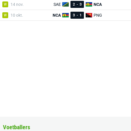
W
14 nov.
SAE
2
-
3
NCA
W
10 okt.
NCA
3
-
1
PNG
Voetballers