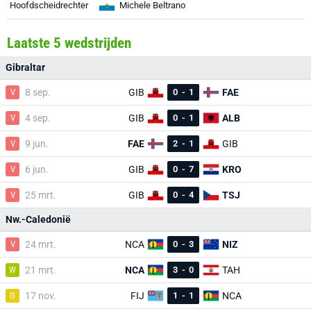
Hoofdscheidrechter
Michele Beltrano
Laatste 5 wedstrijden
Gibraltar
V
8 sep.
GIB
0
-
1
FAE
V
4 sep.
GIB
0
-
1
ALB
V
9 jun.
FAE
2
-
1
GIB
V
6 jun.
GIB
0
-
7
KRO
V
25 mrt.
GIB
0
-
4
TSJ
Nw.-Caledonië
V
24 mrt.
NCA
0
-
3
NIZ
W
21 mrt.
NCA
3
-
0
TAH
G
17 nov.
FIJ
1
-
1
NCA