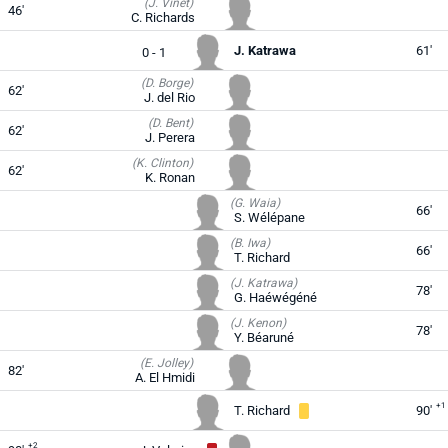
(J. Vinet)
46'
C. Richards
J. Katrawa
61'
0 - 1
(D. Borge)
62'
J. del Rio
(D. Bent)
62'
J. Perera
(K. Clinton)
62'
K. Ronan
(G. Waia)
66'
S. Wélépane
(B. Iwa)
66'
T. Richard
(J. Katrawa)
78'
G. Haéwégéné
(J. Kenon)
78'
Y. Béaruné
(E. Jolley)
82'
A. El Hmidi
+1
T. Richard
90'
+2