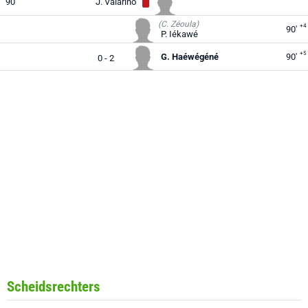
90'
J. Valarino
(C. Zéoula)
+4
90'
P. Iékawé
+5
G. Haéwégéné
90'
0 - 2
Scheidsrechters