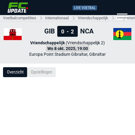
LIVE VOETBAL
Voetbalcompetities
Internationaal
Vriendschappelijk
Programma
GIB
NCA
0
-
2
Vriendschappelijk
(Vriendschappelijk 2)
Wo 8 okt. 2025, 19:00
Europa Point Stadium Gibraltar, Gibraltar
Overzicht
Opstellingen