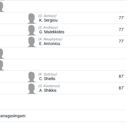
(G. Satsias)
77'
K. Sergiou
(S. Andreou)
77'
G. Malekkides
(A. Neophytou)
77'
E. Antoniou
(K. Sotiriou)
87'
C. Shielis
(G. Kastanos)
87'
A. Shikkis
Kanagasingam