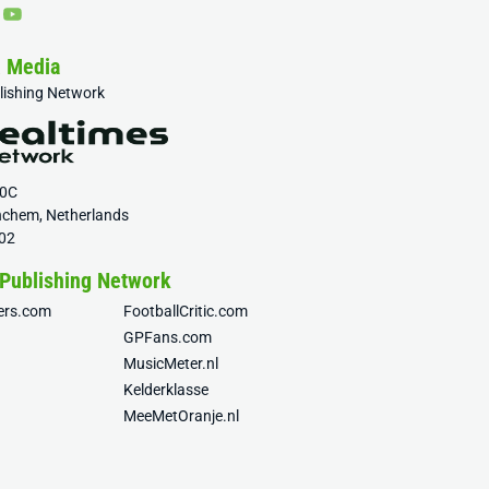
& Media
blishing Network
20C
nchem, Netherlands
02
 Publishing Network
fers.com
FootballCritic.com
GPFans.com
MusicMeter.nl
Kelderklasse
MeeMetOranje.nl