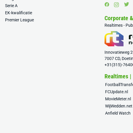
Serie A
EK-kwalificatie
Corporate 
Premier League
Realtimes - Pu
Innovatieweg 
7007 CD, Doeti
+31(315)-7640
Realtimes |
FootballTrans
FCUpdate.nl
MovieMeter.nl
WijWedden.net
Anfield Watch