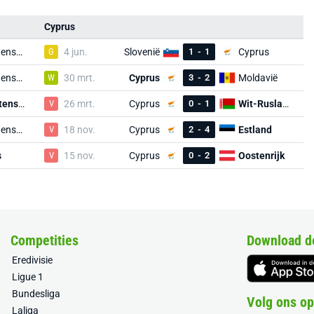
Cyprus
Liechtenstein
G
4 jun.
Slovenië
1
-
1
Cyprus
Liechtenstein
W
30 mrt.
Cyprus
3
-
2
Moldavië
Liechtenstein
V
26 mrt.
Cyprus
0
-
1
Wit-Rusland
Liechtenstein
V
18 nov.
Cyprus
2
-
4
Estland
s
V
15 nov.
Cyprus
0
-
2
Oostenrijk
Competities
Download d
Eredivisie
Ligue 1
Bundesliga
Volg ons op
Laliga