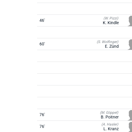
(W. Pizzi)
46'
K. Kindle
(S. Wolfinger)
60'
E. Zünd
(M. Göppel)
76'
B. Poitner
(A. Hasler)
76'
L. Kranz