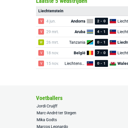
Laatste 5 wedstrijden
Liechtenstein
V
4 jun.
Andorra
2
-
0
V
29 mrt.
Aruba
4
-
1
W
26 mrt.
Tanzania
0
-
1
V
18 nov.
België
7
-
0
V
15 nov.
Liechtenstein
0
-
1
Wale
Voetballers
Jordi Cruijff
Marc-André ter Stegen
Mika Godts
Marcos Leonardo