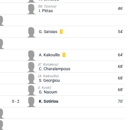
(M. Tzionis)
46'
I. Pittas
G. Satsias
54'
A. Kakoullis
64'
(C. Kyriakou)
68'
C. Charalampous
(A. Kakoullis)
68'
S. Georgiou
(I. Kosti)
68'
G. Naoum
0 - 2
K. Sotiriou
70'