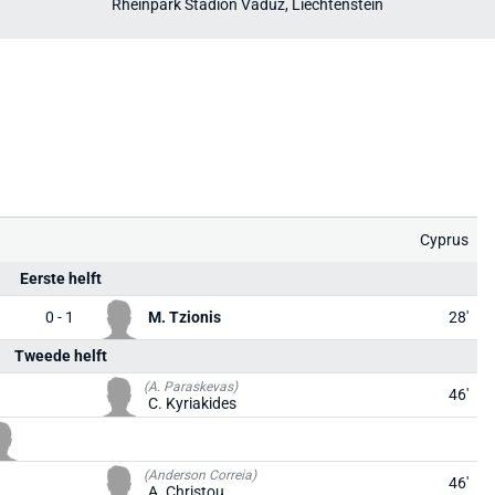
Rheinpark Stadion Vaduz, Liechtenstein
Cyprus
Eerste helft
0 - 1
M. Tzionis
28'
Tweede helft
(A. Paraskevas)
46'
C. Kyriakides
(Anderson Correia)
46'
A. Christou