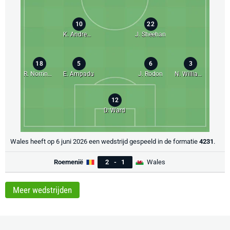
10
22
K. Andrews
J. Sheehan
18
5
6
3
R. Norrington-Davies
E. Ampadu
J. Rodon
N. Williams
12
D. Ward
Wales heeft op 6 juni 2026 een wedstrijd gespeeld in de formatie
4231
.
Roemenië
2
-
1
Wales
Meer wedstrijden