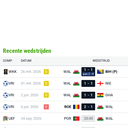
Recente wedstrijden
COMP.
DATUM
WEDSTRIJD
1
-
1
WKK
26 mrt. 2026
WAL
BIH (P)
G
pen 2 - 4
VRI
31 mrt. 2026
WAL
1
-
1
NIE
G
VRI
2 jun. 2026
WAL
1
-
1
GHA
G
VRI
6 jun. 2026
ROE
2
-
1
WAL
V
UEF
24 sep. 2026
POR
20:45
WAL