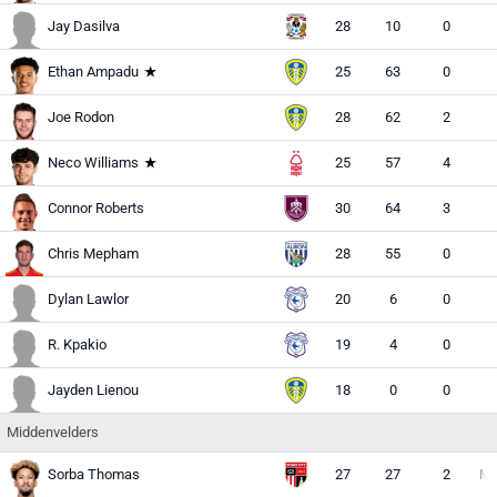
Jay Dasilva
28
10
0
Ethan Ampadu
25
63
0
Joe Rodon
28
62
2
Neco Williams
25
57
4
Connor Roberts
30
64
3
Chris Mepham
28
55
0
Dylan Lawlor
20
6
0
R. Kpakio
19
4
0
Jayden Lienou
18
0
0
Middenvelders
Sorba Thomas
27
27
2
M (