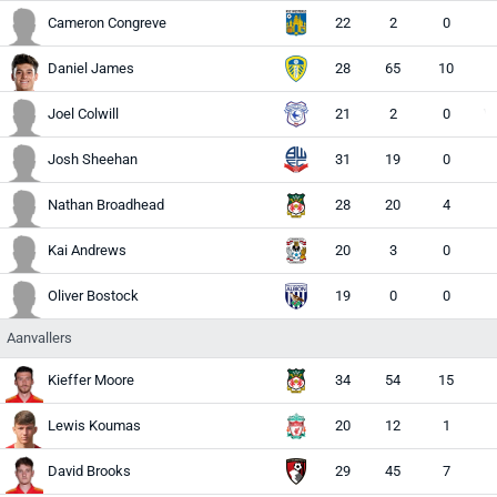
Cameron Congreve
22
2
0
M
Daniel James
28
65
10
A
Joel Colwill
21
2
0
VM
Josh Sheehan
31
19
0
M
Nathan Broadhead
28
20
4
A
Kai Andrews
20
3
0
M 
Oliver Bostock
19
0
0
Aanvallers
Kieffer Moore
34
54
15
Lewis Koumas
20
12
1
A
David Brooks
29
45
7
A