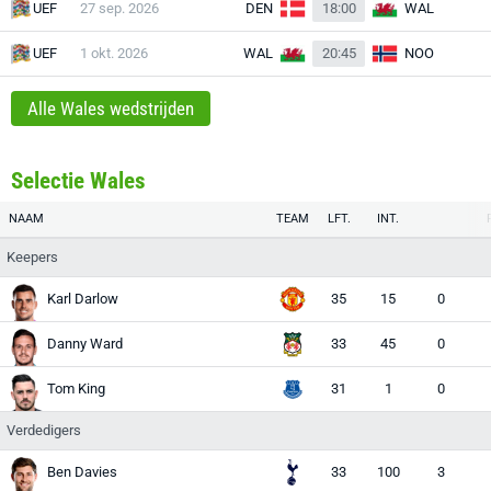
UEF
27 sep. 2026
DEN
18:00
WAL
UEF
1 okt. 2026
WAL
20:45
NOO
Alle Wales wedstrijden
Selectie Wales
NAAM
TEAM
LFT.
INT.
Keepers
Karl Darlow
35
15
0
Danny Ward
33
45
0
Tom King
31
1
0
Verdedigers
Ben Davies
33
100
3