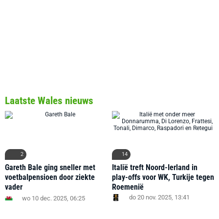
Laatste Wales nieuws
2
14
Gareth Bale ging sneller met
Italië treft Noord-Ierland in
voetbalpensioen door ziekte
play-offs voor WK, Turkije tegen
vader
Roemenië
do 20 nov. 2025, 13:41
wo 10 dec. 2025, 06:25