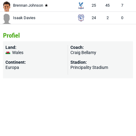
Brennan Johnson
25
45
7
A
Isaak Davies
24
2
0
Profiel
Land:
Coach:
Wales
Craig Bellamy
Continent:
Stadion:
Europa
Principality Stadium