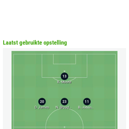
Laatst gebruikte opstelling
13
K. Moore
20
23
11
D. James
N. Broadhead
B. Johnson