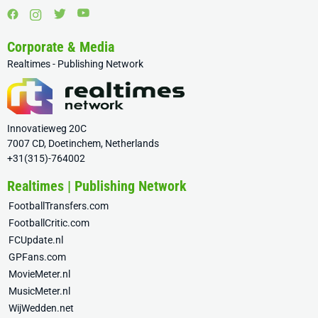
Corporate & Media
Realtimes - Publishing Network
Innovatieweg 20C
7007 CD, Doetinchem, Netherlands
+31(315)-764002
Realtimes | Publishing Network
FootballTransfers.com
FootballCritic.com
FCUpdate.nl
GPFans.com
MovieMeter.nl
MusicMeter.nl
WijWedden.net