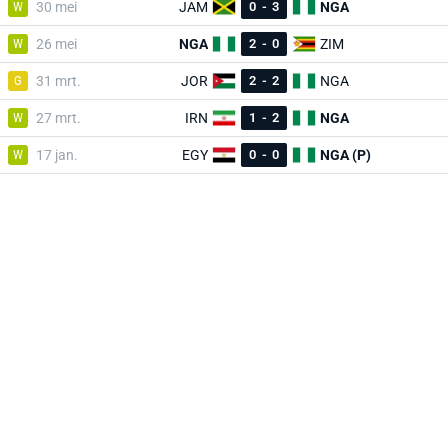
W
30 mei
JAM
0
-
3
NGA
W
26 mei
NGA
2
-
0
ZIM
G
31 mrt.
JOR
2
-
2
NGA
W
27 mrt.
IRN
1
-
2
NGA
W
17 jan.
EGY
0
-
0
NGA (P)