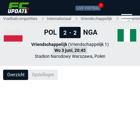
1
LIVE VOETBAL
Voetbalcompetities
Internationaal
Vriendschappelijk
Programma
POL
NGA
2
-
2
Vriendschappelijk
(Vriendschappelijk 1)
Wo 3 juni, 20:45
Stadion Narodowy Warszawa, Polen
Overzicht
Opstellingen