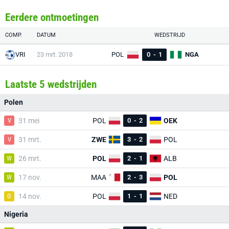
Eerdere ontmoetingen
COMP.
DATUM
WEDSTRIJD
VRI
23 mrt. 2018
POL
0
-
1
NGA
Laatste 5 wedstrijden
Polen
V
31 mei
POL
0
-
2
OEK
V
31 mrt.
ZWE
3
-
2
POL
W
26 mrt.
POL
2
-
1
ALB
W
17 nov.
MAA
2
-
3
POL
G
14 nov.
POL
1
-
1
NED
Nigeria