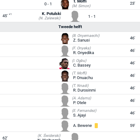
T. Moffi
23'
0 - 1
(M. Simon)
K. Potulski
+1
45'
1 - 1
(N. Zalewski)
Tweede helft
(B. Onyemaechi)
46'
Z. Sanusi
(F. Onyeka)
46'
R. Onyedika
(I. Ogbu)
46'
C. Bassey
(T. Moffi)
46'
P. Onuachu
(T. Nnadi)
46'
R. Durosinmi
(A. Adams)
46'
P. Otele
(E. Fernandez)
46'
S. Ajayi
A. Bewene
59'
(K. Świderski)
62'