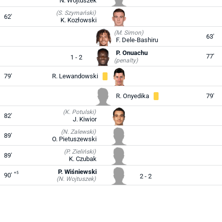
N. Wojtuszek
(S. Szymański)
62'
K. Kozłowski
(M. Simon)
63'
F. Dele-Bashiru
P. Onuachu
77'
1 - 2
(penalty)
79'
R. Lewandowski
R. Onyedika
79'
(K. Potulski)
82'
J. Kiwior
(N. Zalewski)
89'
O. Pietuszewski
(P. Zieliński)
89'
K. Czubak
P. Wiśniewski
+5
90'
2 - 2
(N. Wojtuszek)