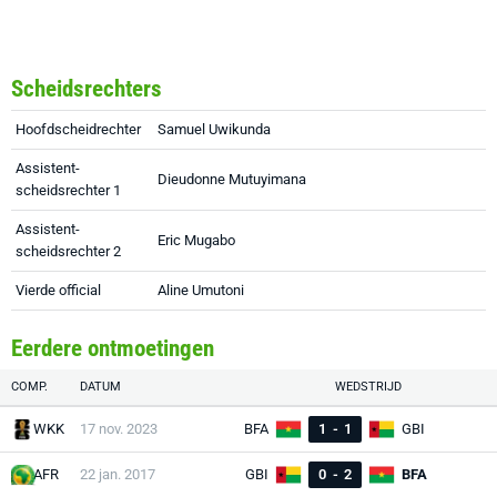
Scheidsrechters
Hoofdscheidrechter
Samuel Uwikunda
Assistent-
Dieudonne Mutuyimana
scheidsrechter 1
Assistent-
Eric Mugabo
scheidsrechter 2
Vierde official
Aline Umutoni
Eerdere ontmoetingen
COMP.
DATUM
WEDSTRIJD
WKK
17 nov. 2023
BFA
1
-
1
GBI
AFR
22 jan. 2017
GBI
0
-
2
BFA