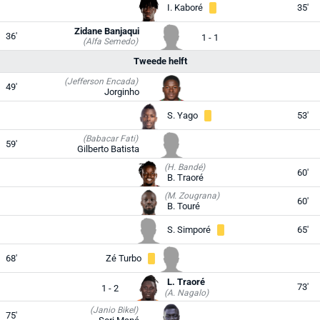
I. Kaboré
35'
Zidane Banjaqui
36'
1 - 1
(Alfa Semedo)
Tweede helft
(Jefferson Encada)
49'
Jorginho
S. Yago
53'
(Babacar Fati)
59'
Gilberto Batista
(H. Bandé)
60'
B. Traoré
(M. Zougrana)
60'
B. Touré
S. Simporé
65'
68'
Zé Turbo
L. Traoré
73'
1 - 2
(A. Nagalo)
(Janio Bikel)
75'