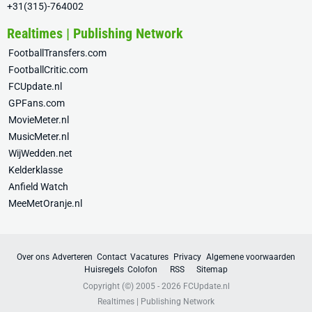
+31(315)-764002
Realtimes | Publishing Network
FootballTransfers.com
FootballCritic.com
FCUpdate.nl
GPFans.com
MovieMeter.nl
MusicMeter.nl
WijWedden.net
Kelderklasse
Anfield Watch
MeeMetOranje.nl
Over ons
Adverteren
Contact
Vacatures
Privacy
Algemene voorwaarden
Huisregels
Colofon
RSS
Sitemap
Copyright (©) 2005 - 2026
FCUpdate.nl
Realtimes | Publishing Network