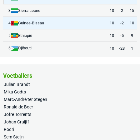
Sierra Leone
10
2
15
3
Guinee-Bissau
10
-2
10
4
Ethiopië
10
-5
9
5
Djibouti
10
-28
1
6
Voetballers
Julian Brandt
Mika Godts
Marc-André ter Stegen
Ronald de Boer
Jofre Torrents
Johan Cruijff
Rodri
Sem Steijn