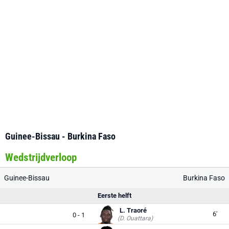
Guinee-Bissau - Burkina Faso
Wedstrijdverloop
Guinee-Bissau
Burkina Faso
Eerste helft
L. Traoré
6'
0 - 1
(D. Ouattara)