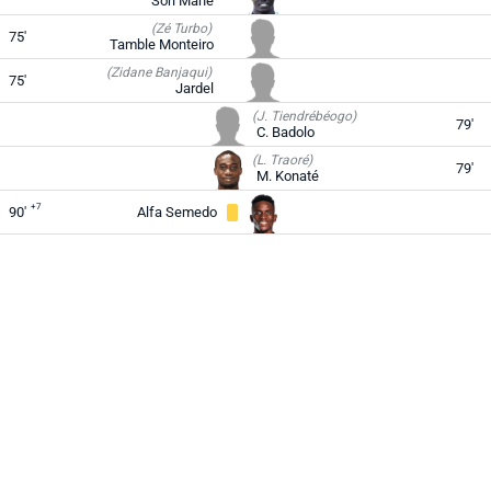
Sori Mané
(Zé Turbo)
75'
Tamble Monteiro
(Zidane Banjaqui)
75'
Jardel
(J. Tiendrébéogo)
79'
C. Badolo
(L. Traoré)
79'
M. Konaté
+7
90'
Alfa Semedo