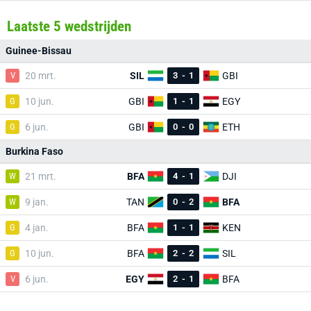
Laatste 5 wedstrijden
Guinee-Bissau
V
20 mrt.
SIL
3
-
1
GBI
G
10 jun.
GBI
1
-
1
EGY
G
6 jun.
GBI
0
-
0
ETH
Burkina Faso
W
21 mrt.
BFA
4
-
1
DJI
W
9 jan.
TAN
0
-
2
BFA
G
4 jan.
BFA
1
-
1
KEN
G
10 jun.
BFA
2
-
2
SIL
V
6 jun.
EGY
2
-
1
BFA