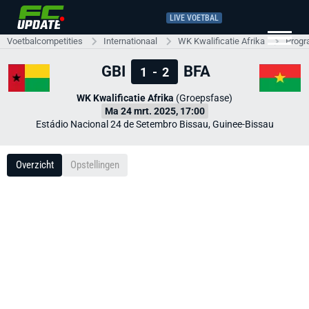
LIVE VOETBAL
Voetbalcompetities
Internationaal
WK Kwalificatie Afrika
Progr
GBI
BFA
1
-
2
WK Kwalificatie Afrika
(Groepsfase)
Ma 24 mrt. 2025, 17:00
Estádio Nacional 24 de Setembro Bissau, Guinee-Bissau
Overzicht
Opstellingen