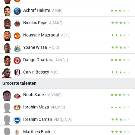
Achraf Hakimi
V, M (R)
Nicolas Pépé
A, AM (R)
Noussair Mazraoui
V (R, L)
Yoane Wissa
A (L, C)
Dango Ouattara
AM (R, L)
Calvin Bassey
V (C)
Grootste talenten
Noah Sadiki
M, VM (C)
Ibrahim Maza
AM, M (C)
Ibrahim Osman
AM (L), A (R)
Matthieu Epolo
K