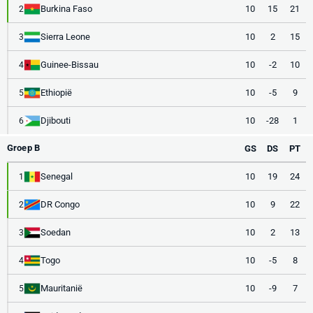
Burkina Faso
10
15
21
2
Sierra Leone
10
2
15
3
Guinee-Bissau
10
-2
10
4
Ethiopië
10
-5
9
5
Djibouti
10
-28
1
6
Groep B
GS
DS
PT
Senegal
10
19
24
1
DR Congo
10
9
22
2
Soedan
10
2
13
3
Togo
10
-5
8
4
Mauritanië
10
-9
7
5