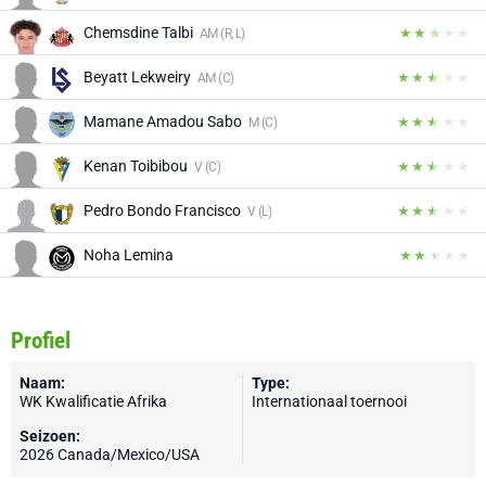
Chemsdine Talbi
AM (R, L)
Beyatt Lekweiry
AM (C)
Mamane Amadou Sabo
M (C)
Kenan Toibibou
V (C)
Pedro Bondo Francisco
V (L)
Noha Lemina
Profiel
Naam:
Type:
WK Kwalificatie Afrika
Internationaal toernooi
Seizoen:
2026 Canada/Mexico/USA