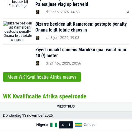
Palestijnse vlag op het veld
di 9 sep. 2025, 14:58
14
Bizarre beelden uit Kameroen: gestopte penalty
Onana leidt totale chaos in
za 8 jun. 2024, 19:03
Ziyech maakt namens Marokko goal vanaf ruim
40 (!) meter
di 21 nov. 2023, 20:56
Meer WK Kwalificatie Afrika nieuws
WK Kwalificatie Afrika speelronde
WEDSTRIJD
Donderdag 13 november 2025
Nigeria
4
-
1
Gabon