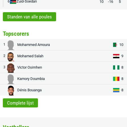
Zuid-Soedan
10
-16
5
6
Standen van alle poules
Topscorers
1
Mohammed Amoura
10
2
Mohamed Salah
9
3
Victor Osimhen
8
Kamory Doumbia
8
Dénis Bouanga
8
Complete lijst