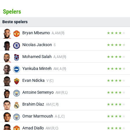
Spelers
Beste spelers
Bryan Mbeumo
A, AM (R)
Nicolas Jackson
S
Mohamed Salah
A, AM (R)
Yankuba Minteh
AM, A (R)
Evan Ndicka
V (C)
Antoine Semenyo
AM (R, L)
Brahim Díaz
AM (C, R)
Omar Marmoush
A (L, C)
Amad Diallo
AM (R, C)