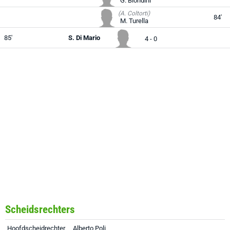
G. Biondini
(A. Coltorti)
84'
M. Turella
85'
S. Di Mario
4 - 0
Scheidsrechters
Hoofdscheidrechter
Alberto Poli