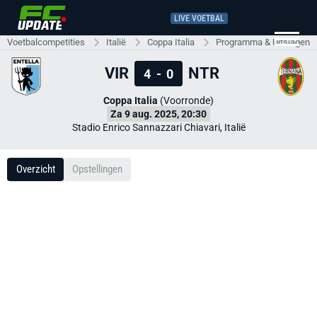
LIVE VOETBAL
Voetbalcompetities
Italië
Coppa Italia
Programma & Uitslagen
VIR
NTR
4
-
0
Coppa Italia
(Voorronde)
Za 9 aug. 2025, 20:30
Stadio Enrico Sannazzari Chiavari, Italië
Overzicht
Opstellingen