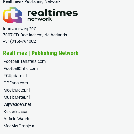
Realtimes - Publishing Network
Innovatieweg 20C
7007 CD, Doetinchem, Netherlands
+31(315)-764002
Realtimes | Publishing Network
FootballTransfers.com
FootballCritic.com
FCUpdate.nl
GPFans.com
MovieMeter.nl
MusicMeter.nl
WijWedden.net
Kelderklasse
Anfield Watch
MeeMetOranje.nl