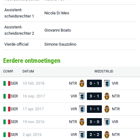
Assistent-
Nicola Di Meo
scheidsrechter 1
Assistent-
Giovanni Boato
scheidsrechter 2
Vierde official
Simone Gauzolino
Eerdere ontmoetingen
COMP.
DATUM
WEDSTRIJD
SER
10 feb. 2018
NTR
0
-
1
VIR
SER
16 sep. 2017
VIR
3
-
1
NTR
SER
17 apr. 2017
VIR
1
-
1
NTR
SER
19 nov. 2016
NTR
3
-
0
VIR
SER
2 apr. 2016
VIR
2
-
2
NTR