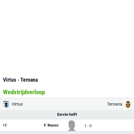
Virtus - Ternana
Wedstrijdverloop
Virtus
Ternana
Eerste helft
16'
F. Russo
1 - 0