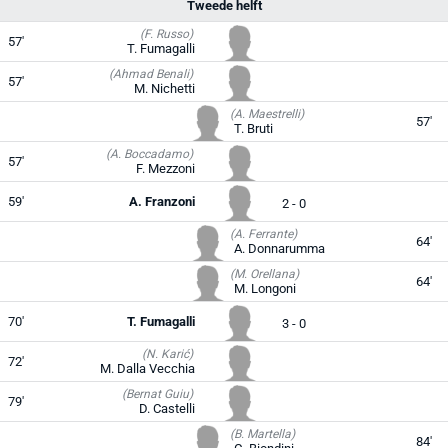
Tweede helft
(F. Russo)
57'
T. Fumagalli
(Ahmad Benali)
57'
M. Nichetti
(A. Maestrelli)
57'
T. Bruti
(A. Boccadamo)
57'
F. Mezzoni
59'
A. Franzoni
2 - 0
(A. Ferrante)
64'
A. Donnarumma
(M. Orellana)
64'
M. Longoni
70'
T. Fumagalli
3 - 0
(N. Karić)
72'
M. Dalla Vecchia
(Bernat Guiu)
79'
D. Castelli
(B. Martella)
84'