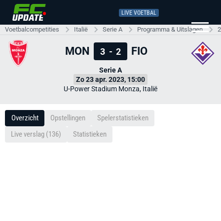
LIVE VOETBAL
Voetbalcompetities
Italië
Serie A
Programma & Uitslagen
2
MON
FIO
3
-
2
Serie A
Zo 23 apr. 2023, 15:00
U-Power Stadium Monza, Italië
Overzicht
Opstellingen
Spelerstatistieken
Live verslag (136)
Statistieken