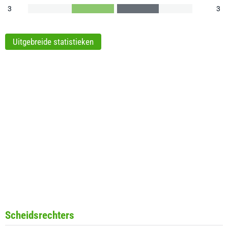
3
3
Uitgebreide statistieken
Scheidsrechters