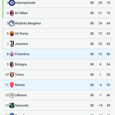
Internazionale
38
29
72
3
AC Milan
38
21
70
4
Atalanta Bergamo
38
18
64
5
AS Roma
38
12
63
6
Juventus
38
23
62
7
Fiorentina
38
10
56
8
Bologna
38
4
54
9
Torino
38
1
53
10
Monza
38
-4
52
11
Udinese
38
-1
46
12
Sassuolo
38
-14
45
13