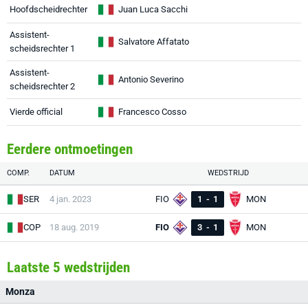
Hoofdscheidrechter
Juan Luca Sacchi
Assistent-
Salvatore Affatato
scheidsrechter 1
Assistent-
Antonio Severino
scheidsrechter 2
Vierde official
Francesco Cosso
Eerdere ontmoetingen
COMP.
DATUM
WEDSTRIJD
SER
4 jan. 2023
FIO
1
-
1
MON
COP
18 aug. 2019
FIO
3
-
1
MON
Laatste 5 wedstrijden
Monza