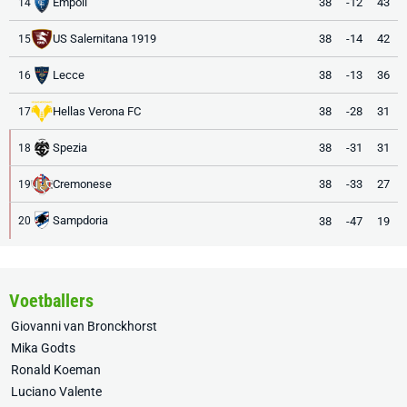
Empoli
38
-12
43
14
US Salernitana 1919
38
-14
42
15
Lecce
38
-13
36
16
Hellas Verona FC
38
-28
31
17
Spezia
38
-31
31
18
Cremonese
38
-33
27
19
Sampdoria
38
-47
19
20
Voetballers
Giovanni van Bronckhorst
Mika Godts
Ronald Koeman
Luciano Valente