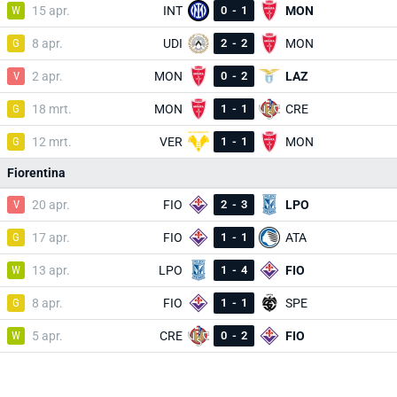
W
15 apr.
INT
0
-
1
MON
G
8 apr.
UDI
2
-
2
MON
V
2 apr.
MON
0
-
2
LAZ
G
18 mrt.
MON
1
-
1
CRE
G
12 mrt.
VER
1
-
1
MON
Fiorentina
V
20 apr.
FIO
2
-
3
LPO
G
17 apr.
FIO
1
-
1
ATA
W
13 apr.
LPO
1
-
4
FIO
G
8 apr.
FIO
1
-
1
SPE
W
5 apr.
CRE
0
-
2
FIO