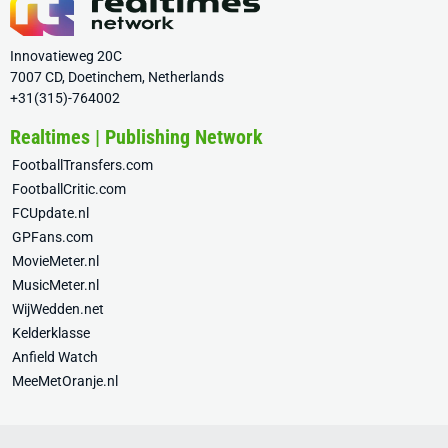
Innovatieweg 20C
7007 CD, Doetinchem, Netherlands
+31(315)-764002
Realtimes | Publishing Network
FootballTransfers.com
FootballCritic.com
FCUpdate.nl
GPFans.com
MovieMeter.nl
MusicMeter.nl
WijWedden.net
Kelderklasse
Anfield Watch
MeeMetOranje.nl