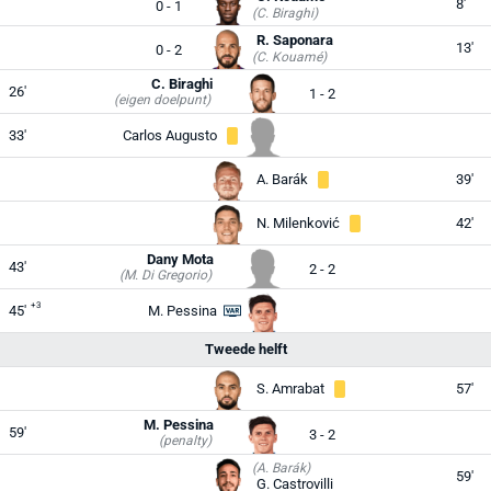
8'
0 - 1
(C. Biraghi)
R. Saponara
13'
0 - 2
(C. Kouamé)
C. Biraghi
26'
1 - 2
(eigen doelpunt)
33'
Carlos Augusto
A. Barák
39'
N. Milenković
42'
Dany Mota
43'
2 - 2
(M. Di Gregorio)
+3
45'
M. Pessina
Tweede helft
S. Amrabat
57'
M. Pessina
59'
3 - 2
(penalty)
(A. Barák)
59'
G. Castrovilli