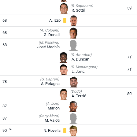
(R. Saponara)
59'
R. Sottil
68'
A. Izzo
(A. Colpani)
68'
G. Donati
(M. Pessina)
68'
José Machín
(S. Amrabat)
71'
A. Duncan
(R. Mandragora)
71'
L. Jović
(G. Caprari)
78'
A. Petagna
(Dodô)
80'
A. Terzić
(A. Izzo)
87'
Marlon
(Dany Mota)
87'
M. Valoti
+2
90'
N. Rovella