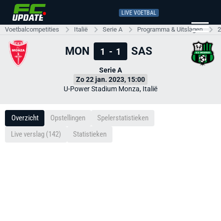
LIVE VOETBAL
Voetbalcompetities
Italië
Serie A
Programma & Uitslagen
2
MON
SAS
1
-
1
Serie A
Zo 22 jan. 2023, 15:00
U-Power Stadium Monza, Italië
Overzicht
Opstellingen
Spelerstatistieken
Live verslag (142)
Statistieken