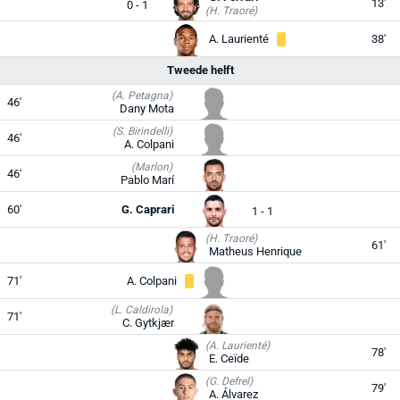
13'
0 - 1
(H. Traoré)
A. Laurienté
38'
Tweede helft
(A. Petagna)
46'
Dany Mota
(S. Birindelli)
46'
A. Colpani
(Marlon)
46'
Pablo Marí
60'
G. Caprari
1 - 1
(H. Traoré)
61'
Matheus Henrique
71'
A. Colpani
(L. Caldirola)
71'
C. Gytkjær
(A. Laurienté)
78'
E. Ceïde
(G. Defrel)
79'
A. Álvarez