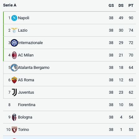
Serie A
GS
DS
PT
Napoli
38
49
90
1
Lazio
38
30
74
2
Internazionale
38
29
72
3
AC Milan
38
21
70
4
Atalanta Bergamo
38
18
64
5
AS Roma
38
12
63
6
Juventus
38
23
62
7
Fiorentina
38
10
56
8
Bologna
38
4
54
9
Torino
38
1
53
10