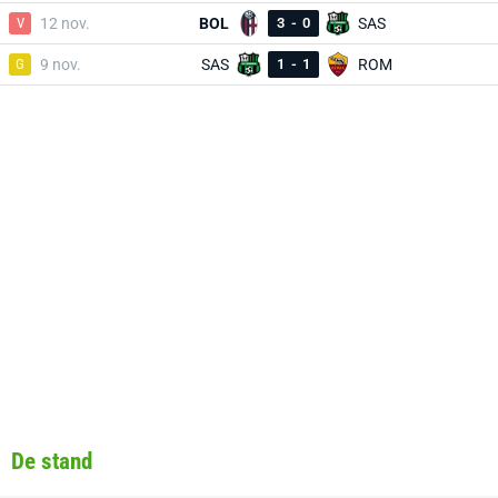
V
12 nov.
BOL
3
-
0
SAS
G
9 nov.
SAS
1
-
1
ROM
De stand