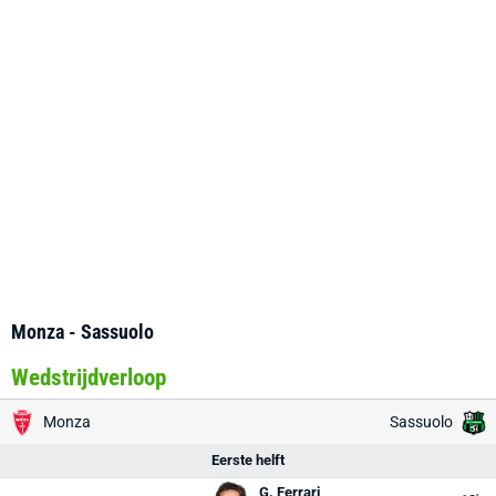
Monza - Sassuolo
Wedstrijdverloop
Monza
Sassuolo
Eerste helft
G. Ferrari