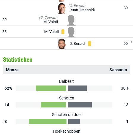
(G. Ferrari)
80'
Ruan Tressoldi
(G. Caprari)
80'
M. Valoti
88'
M. Valoti
+4
D. Berardi
90'
Statistieken
Monza
Sassuolo
Balbezit
62%
38%
Schoten
14
13
Schoten op doel
3
1
Hoekschoppen