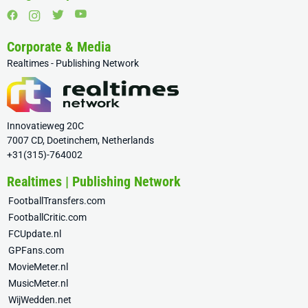
Corporate & Media
Realtimes - Publishing Network
Innovatieweg 20C
7007 CD, Doetinchem, Netherlands
+31(315)-764002
Realtimes | Publishing Network
FootballTransfers.com
FootballCritic.com
FCUpdate.nl
GPFans.com
MovieMeter.nl
MusicMeter.nl
WijWedden.net