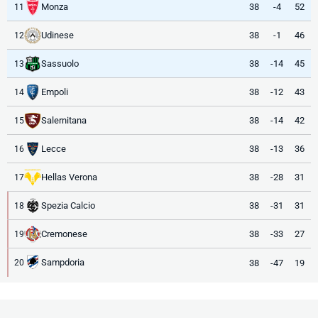
Monza
38
-4
52
11
Udinese
38
-1
46
12
Sassuolo
38
-14
45
13
Empoli
38
-12
43
14
Salernitana
38
-14
42
15
Lecce
38
-13
36
16
Hellas Verona
38
-28
31
17
Spezia Calcio
38
-31
31
18
Cremonese
38
-33
27
19
Sampdoria
38
-47
19
20