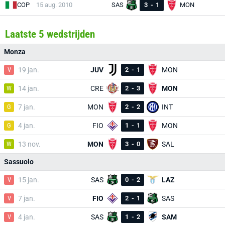
COP
15 aug. 2010
SAS
3
-
1
MON
Laatste 5 wedstrijden
Monza
V
19 jan.
JUV
2
-
1
MON
W
14 jan.
CRE
2
-
3
MON
G
7 jan.
MON
2
-
2
INT
G
4 jan.
FIO
1
-
1
MON
W
13 nov.
MON
3
-
0
SAL
Sassuolo
V
15 jan.
SAS
0
-
2
LAZ
V
7 jan.
FIO
2
-
1
SAS
V
4 jan.
SAS
1
-
2
SAM