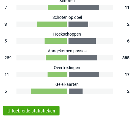
Schoten
7
11
Schoten op doel
3
2
Hoekschoppen
5
6
Aangekomen passes
289
385
Overtredingen
11
17
Gele kaarten
5
2
Uitgebreide statistieken