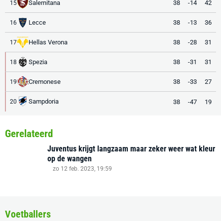
Salernitana
38
-14
42
15
Lecce
38
-13
36
16
Hellas Verona
38
-28
31
17
Spezia
38
-31
31
18
Cremonese
38
-33
27
19
Sampdoria
38
-47
19
20
Gerelateerd
Juventus krijgt langzaam maar zeker weer wat kleur
op de wangen
zo 12 feb. 2023, 19:59
Voetballers