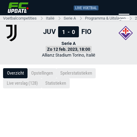
LIVE VOETBAL
Voetbalcompetities
Italië
Serie A
Programma & Uitslagen
2
JUV
FIO
1
-
0
Serie A
Zo 12 feb. 2023, 18:00
Allianz Stadium Torino, Italië
Overzicht
Opstellingen
Spelerstatistieken
Live verslag (128)
Statistieken