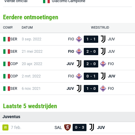
Vierde official
Giacomo Camplone
Eerdere ontmoetingen
COMP.
DATUM
WEDSTRIJD
SER
3 sep. 2022
FIO
1
-
1
JUV
SER
21 mei 2022
FIO
2
-
0
JUV
COP
20 apr. 2022
JUV
2
-
0
FIO
COP
2 mrt. 2022
FIO
0
-
1
JUV
SER
6 nov. 2021
JUV
1
-
0
FIO
Laatste 5 wedstrijden
Juventus
W
7 feb.
SAL
0
-
3
JUV