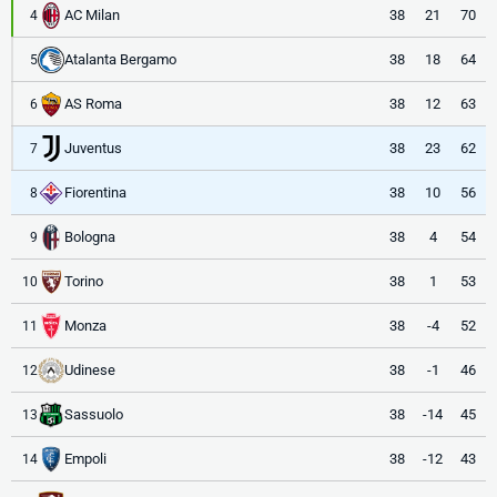
AC Milan
38
21
70
4
Atalanta Bergamo
38
18
64
5
AS Roma
38
12
63
6
Juventus
38
23
62
7
Fiorentina
38
10
56
8
Bologna
38
4
54
9
Torino
38
1
53
10
Monza
38
-4
52
11
Udinese
38
-1
46
12
Sassuolo
38
-14
45
13
Empoli
38
-12
43
14