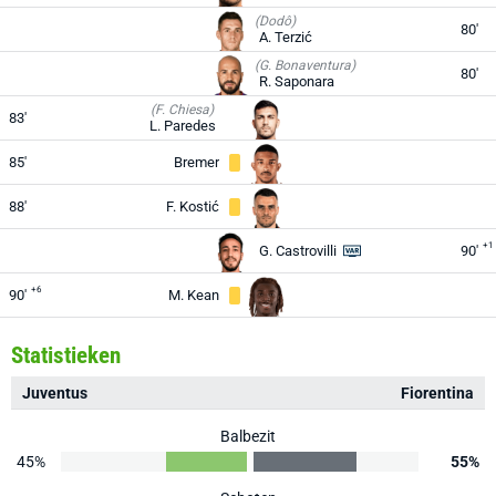
(Dodô)
80'
A. Terzić
(G. Bonaventura)
80'
R. Saponara
(F. Chiesa)
83'
L. Paredes
85'
Bremer
88'
F. Kostić
+1
G. Castrovilli
90'
+6
90'
M. Kean
Statistieken
Juventus
Fiorentina
Balbezit
45%
55%