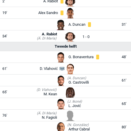
2'
A. Rabiot
19'
Alex Sandro
A. Duncan
31'
A. Rabiot
34'
1 - 0
(Á. Di María)
Tweede helft
G. Bonaventura
48'
61'
D. Vlahović
(A. Duncan)
61'
G. Castrovilli
(D. Vlahović)
65'
M. Kean
(J. Ikoné)
65'
L. Jović
(Á. Di María)
76'
N. Fagioli
(N. González)
80'
Arthur Cabral