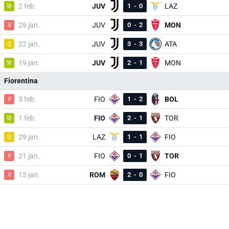
W
2 feb.
JUV
1
-
0
LAZ
V
29 jan.
JUV
0
-
2
MON
G
22 jan.
JUV
3
-
3
ATA
W
19 jan.
JUV
2
-
1
MON
Fiorentina
V
5 feb.
FIO
1
-
2
BOL
W
1 feb.
FIO
2
-
1
TOR
G
29 jan.
LAZ
1
-
1
FIO
V
21 jan.
FIO
0
-
1
TOR
V
15 jan.
ROM
2
-
0
FIO