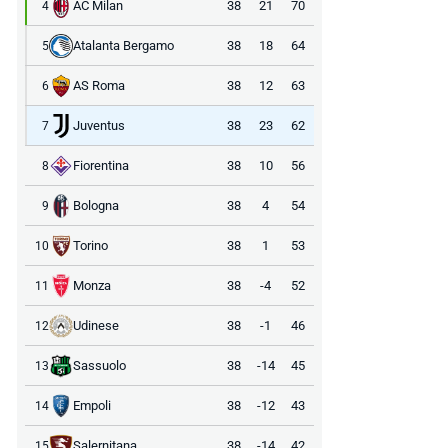
AC Milan
38
21
70
4
Atalanta Bergamo
38
18
64
5
AS Roma
38
12
63
6
Juventus
38
23
62
7
Fiorentina
38
10
56
8
Bologna
38
4
54
9
Torino
38
1
53
10
Monza
38
-4
52
11
Udinese
38
-1
46
12
Sassuolo
38
-14
45
13
Empoli
38
-12
43
14
Salernitana
38
-14
42
15