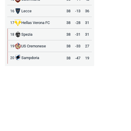
Lecce
38
-13
36
16
Hellas Verona FC
38
-28
31
17
Spezia
38
-31
31
18
US Cremonese
38
-33
27
19
Sampdoria
38
-47
19
20