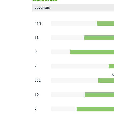
Juventus
41%
13
9
2
A
382
10
2