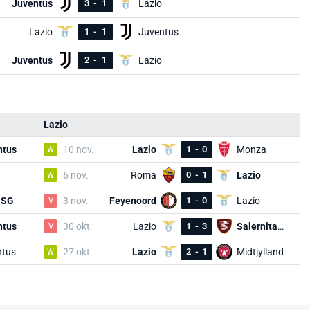
Juventus
3
-
1
Lazio
Lazio
1
-
1
Juventus
Juventus
2
-
1
Lazio
Lazio
ntus
W
10 nov.
Lazio
1
-
0
Monza
W
6 nov.
Roma
0
-
1
Lazio
 SG
V
3 nov.
Feyenoord
1
-
0
Lazio
ntus
V
30 okt.
Lazio
1
-
3
Salernitana
ntus
W
27 okt.
Lazio
2
-
1
Midtjylland