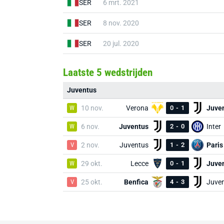
SER
6 mrt. 2021
SER
8 nov. 2020
SER
20 jul. 2020
Laatste 5 wedstrijden
Juventus
W
10 nov.
Verona
0
-
1
Juve
W
6 nov.
Juventus
2
-
0
Inter
V
2 nov.
Juventus
1
-
2
Paris
W
29 okt.
Lecce
0
-
1
Juve
V
25 okt.
Benfica
4
-
3
Juve