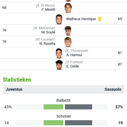
(Á. Di María)
66'
F. Miretti
Matheus Henrique
69'
(W. McKennie)
76'
M. Soulé
(M. Locatelli)
76'
N. Rovella
(K. Thorstvedt)
81'
A. Harroui
(D. Frattesi)
81'
E. Ceïde
Statistieken
Juventus
Sassuolo
Balbezit
43%
57%
Schoten
14
19