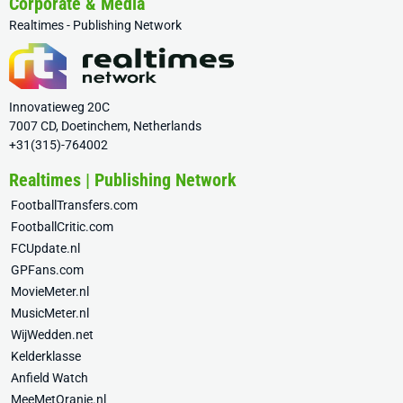
Corporate & Media
Realtimes - Publishing Network
Innovatieweg 20C
7007 CD, Doetinchem, Netherlands
+31(315)-764002
Realtimes | Publishing Network
FootballTransfers.com
FootballCritic.com
FCUpdate.nl
GPFans.com
MovieMeter.nl
MusicMeter.nl
WijWedden.net
Kelderklasse
Anfield Watch
MeeMetOranje.nl