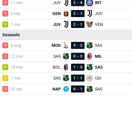
V
11 mei
JUV
2
-
4
INT
V
6 mei
GEN
2
-
1
JUV
W
1 mei
JUV
2
-
1
VEN
Sassuolo
V
8 aug.
MOD
3
-
2
SAS
V
22 mei
SAS
0
-
3
MIL
W
15 mei
BOL
1
-
3
SAS
G
7 mei
SAS
1
-
1
UDI
V
30 apr.
NAP
6
-
1
SAS