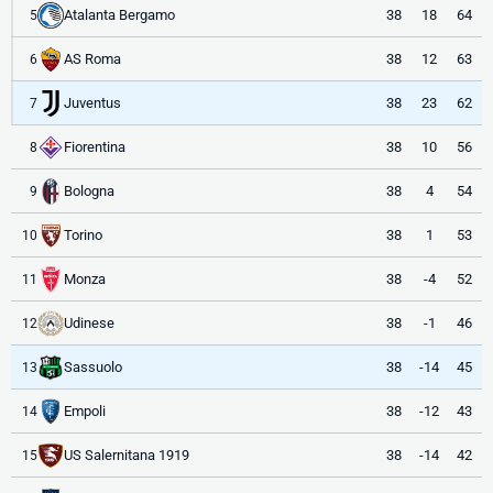
Atalanta Bergamo
38
18
64
5
AS Roma
38
12
63
6
Juventus
38
23
62
7
Fiorentina
38
10
56
8
Bologna
38
4
54
9
Torino
38
1
53
10
Monza
38
-4
52
11
Udinese
38
-1
46
12
Sassuolo
38
-14
45
13
Empoli
38
-12
43
14
US Salernitana 1919
38
-14
42
15