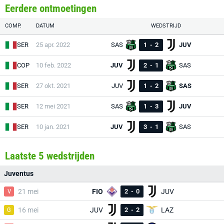
Eerdere ontmoetingen
COMP.
DATUM
WEDSTRIJD
SER
25 apr. 2022
SAS
1
-
2
JUV
COP
10 feb. 2022
JUV
2
-
1
SAS
SER
27 okt. 2021
JUV
1
-
2
SAS
SER
12 mei 2021
SAS
1
-
3
JUV
SER
10 jan. 2021
JUV
3
-
1
SAS
Laatste 5 wedstrijden
Juventus
V
21 mei
FIO
2
-
0
JUV
G
16 mei
JUV
2
-
2
LAZ