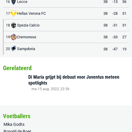
Lecce
38
-13
36
16
Hellas Verona FC
38
-28
31
17
Spezia Calcio
38
-31
31
18
Cremonese
38
-33
27
19
Sampdoria
38
-47
19
20
Gerelateerd
Di María grijpt bij debuut voor Juventus meteen
spotlights
ma 15 aug. 2022, 22:56
Voetballers
Mika Godts
Ronald de Boer