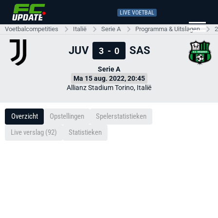
LIVE VOETBAL
Voetbalcompetities
Italië
Serie A
Programma & Uitslagen
2
JUV
SAS
3
-
0
Serie A
Ma 15 aug. 2022, 20:45
Allianz Stadium Torino, Italië
Overzicht
Opstellingen
Spelerstatistieken
Live verslag (92)
Statistieken