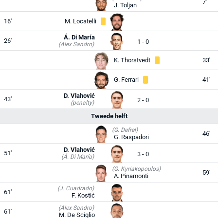
7'
J. Toljan
16'
M. Locatelli
Á. Di María
26'
1 - 0
(Alex Sandro)
K. Thorstvedt
33'
G. Ferrari
41'
D. Vlahović
43'
2 - 0
(penalty)
Tweede helft
(G. Defrel)
46'
G. Raspadori
D. Vlahović
51'
3 - 0
(Á. Di María)
(G. Kyriakopoulos)
59'
A. Pinamonti
(J. Cuadrado)
61'
F. Kostić
(Alex Sandro)
61'
M. De Sciglio