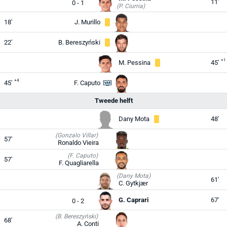
11'
0 - 1
(P. Ciurria)
18'
J. Murillo
22'
B. Bereszyński
+1
M. Pessina
45'
+4
45'
F. Caputo
Tweede helft
Dany Mota
48'
(Gonzalo Villar)
57'
Ronaldo Vieira
(F. Caputo)
57'
F. Quagliarella
(Dany Mota)
61'
C. Gytkjær
G. Caprari
67'
0 - 2
(B. Bereszyński)
68'
A. Conti