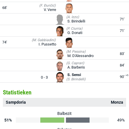
(F. Đuričić)
68'
V. Verre
(A. Izzo)
71'
S. Birindelli
(P. Ciurria)
71'
G. Donati
(M. Gabbiadini)
74'
I. Pussetto
(M. Pessina)
83'
M. D'Alessandro
(G. Caprari)
84'
A. Barberis
S. Sensi
+5
90'
0 - 3
(S. Birindelli)
Statistieken
Sampdoria
Monza
Balbezit
51%
49%