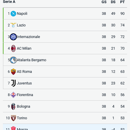
Serie A
GS
DS
PT
Napoli
38
49
90
1
Lazio
38
30
74
2
Internazionale
38
29
72
3
AC Milan
38
21
70
4
Atalanta Bergamo
38
18
64
5
AS Roma
38
12
63
6
Juventus
38
23
62
7
Fiorentina
38
10
56
8
Bologna
38
4
54
9
Torino
38
1
53
10
Monza
38
-4
52
11