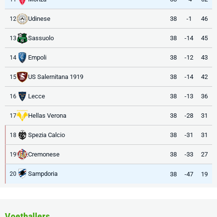
Udinese
38
-1
46
12
Sassuolo
38
-14
45
13
Empoli
38
-12
43
14
US Salernitana 1919
38
-14
42
15
Lecce
38
-13
36
16
Hellas Verona
38
-28
31
17
Spezia Calcio
38
-31
31
18
Cremonese
38
-33
27
19
Sampdoria
38
-47
19
20
Voetballers