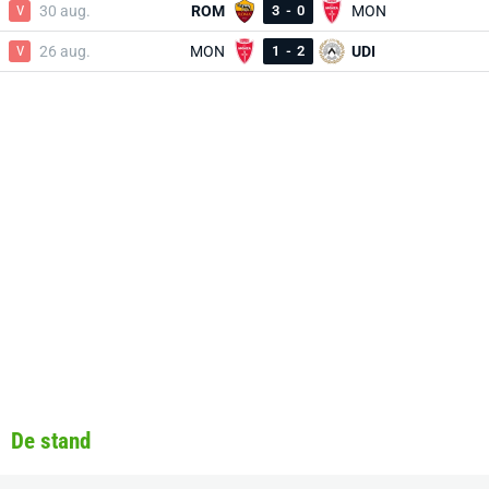
V
30 aug.
ROM
3
-
0
MON
V
26 aug.
MON
1
-
2
UDI
De stand