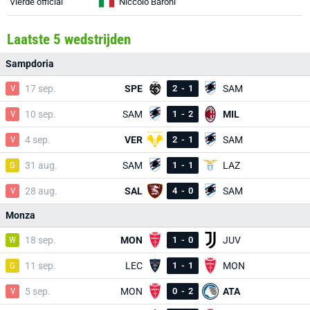
Vierde official
Niccolò Baroni
Laatste 5 wedstrijden
Sampdoria
V
17 sep.
SPE
2
-
1
SAM
V
10 sep.
SAM
1
-
2
MIL
V
4 sep.
VER
2
-
1
SAM
G
31 aug.
SAM
1
-
1
LAZ
V
28 aug.
SAL
4
-
0
SAM
Monza
W
18 sep.
MON
1
-
0
JUV
G
11 sep.
LEC
1
-
1
MON
V
5 sep.
MON
0
-
2
ATA