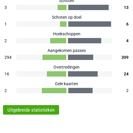
Schoten
3
13
Schoten op doel
1
6
Hoekschoppen
2
4
Aangekomen passes
294
309
Overtredingen
16
24
Gele kaarten
2
2
Uitgebreide statistieken