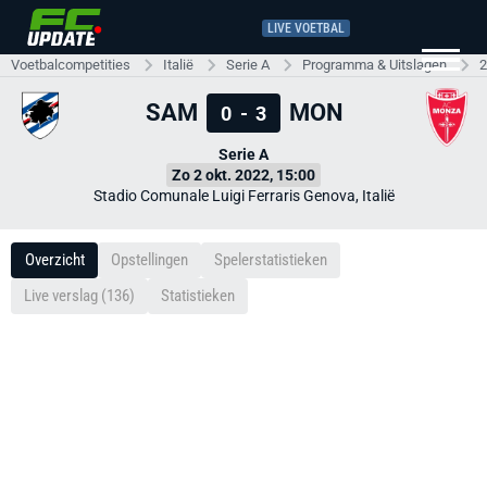
LIVE VOETBAL
Voetbalcompetities
Italië
Serie A
Programma & Uitslagen
2
SAM
MON
0
-
3
Serie A
Zo 2 okt. 2022, 15:00
Stadio Comunale Luigi Ferraris Genova, Italië
Overzicht
Opstellingen
Spelerstatistieken
Live verslag (136)
Statistieken