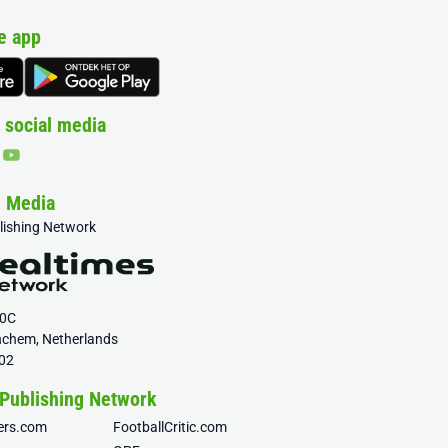
e app
 social media
& Media
blishing Network
20C
nchem, Netherlands
02
 Publishing Network
fers.com
FootballCritic.com