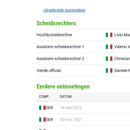
Uitgebreide statistieken
Scheidsrechters
Hoofdscheidrechter
Livio Mar
Assistent-scheidsrechter 1
Valerio 
Assistent-scheidsrechter 2
Christia
Vierde official
Daniele 
Eerdere ontmoetingen
COMP.
DATUM
SER
16 mei 2022
SER
30 nov. 2021