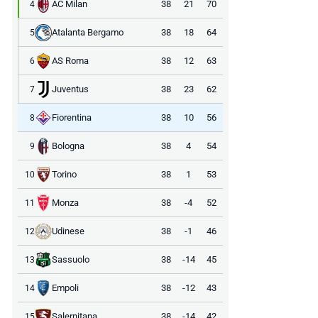
AC Milan
38
21
70
4
Atalanta Bergamo
38
18
64
5
AS Roma
38
12
63
6
Juventus
38
23
62
7
Fiorentina
38
10
56
8
Bologna
38
4
54
9
Torino
38
1
53
10
Monza
38
-4
52
11
Udinese
38
-1
46
12
Sassuolo
38
-14
45
13
Empoli
38
-12
43
14
Salernitana
38
-14
42
15