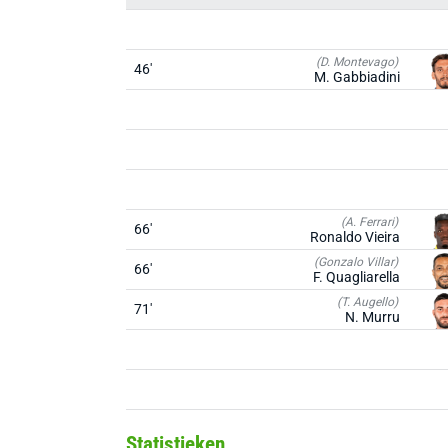
(D. Montevago)
46'
M. Gabbiadini
(A. Ferrari)
66'
Ronaldo Vieira
(Gonzalo Villar)
66'
F. Quagliarella
(T. Augello)
71'
N. Murru
Statistieken