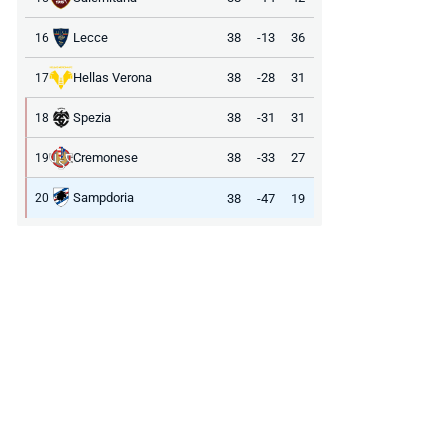
Lecce
38
-13
36
16
Hellas Verona
38
-28
31
17
Spezia
38
-31
31
18
Cremonese
38
-33
27
19
Sampdoria
38
-47
19
20