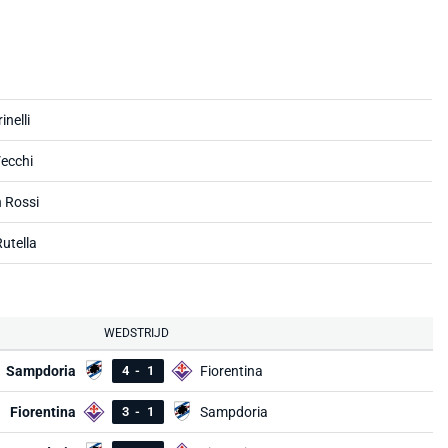
inelli
Vecchi
n Rossi
Rutella
WEDSTRIJD
Sampdoria
4
-
1
Fiorentina
Fiorentina
3
-
1
Sampdoria