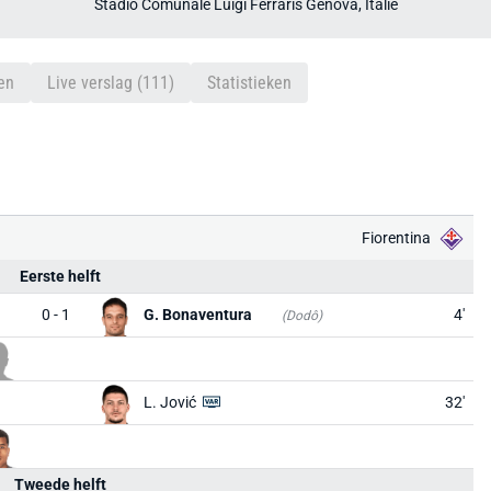
Stadio Comunale Luigi Ferraris Genova, Italië
en
Live verslag (111)
Statistieken
Fiorentina
Eerste helft
0 - 1
G. Bonaventura
4'
(Dodô)
L. Jović
32'
Tweede helft