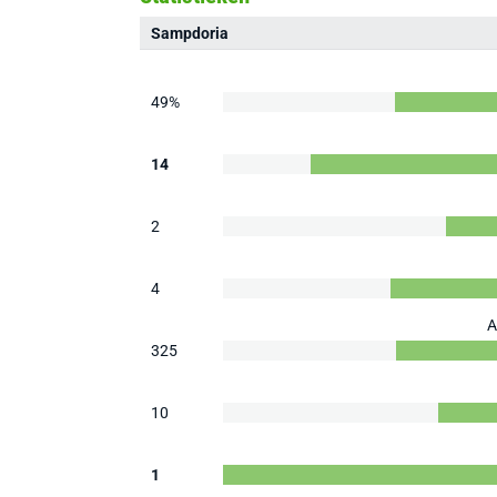
Sampdoria
49%
14
2
4
A
325
10
1