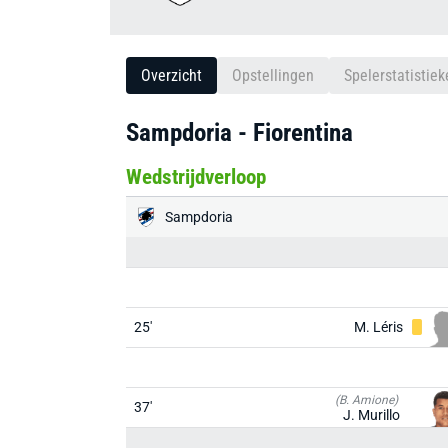
Overzicht
Opstellingen
Spelerstatistiek
Sampdoria - Fiorentina
Wedstrijdverloop
Sampdoria
25'
M. Léris
(B. Amione)
37'
J. Murillo