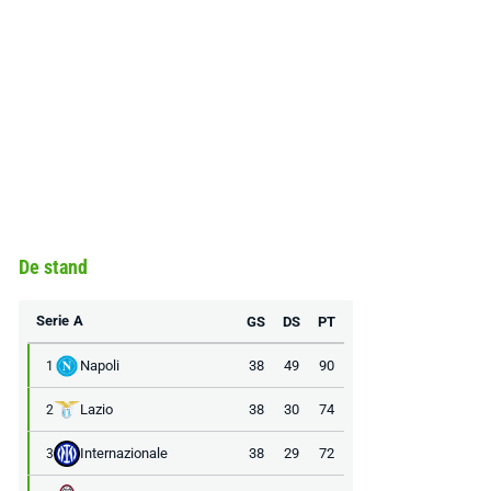
De stand
Serie A
GS
DS
PT
Napoli
38
49
90
1
Lazio
38
30
74
2
Internazionale
38
29
72
3