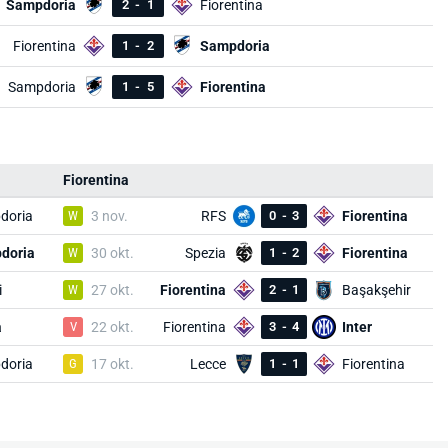
Sampdoria
2
-
1
Fiorentina
Fiorentina
1
-
2
Sampdoria
Sampdoria
1
-
5
Fiorentina
Fiorentina
doria
W
3 nov.
RFS
0
-
3
Fiorentina
doria
W
30 okt.
Spezia
1
-
2
Fiorentina
i
W
27 okt.
Fiorentina
2
-
1
Başakşehir
a
V
22 okt.
Fiorentina
3
-
4
Inter
doria
G
17 okt.
Lecce
1
-
1
Fiorentina