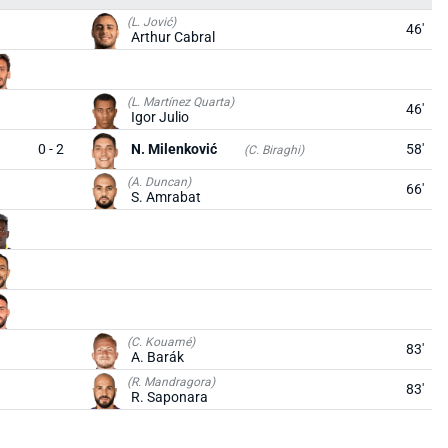
(L. Jović)
46'
Arthur Cabral
(L. Martínez Quarta)
46'
Igor Julio
0 - 2
N. Milenković
58'
(C. Biraghi)
(A. Duncan)
66'
S. Amrabat
(C. Kouamé)
83'
A. Barák
(R. Mandragora)
83'
R. Saponara