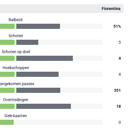
Fiorentina
Balbezit
51%
Schoten
5
Schoten op doel
4
Hoekschoppen
4
angekomen passes
351
Overtredingen
18
Gele kaarten
0