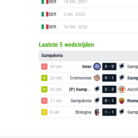
SER
14 feb. 2021
SER
2 okt. 2020
SER
16 feb. 2020
Laatste 5 wedstrijden
Sampdoria
V
29 okt.
Inter
3
-
0
Samp
W
24 okt.
Cremonese
0
-
1
Samp
W
20 okt.
(P) Sampdoria
2
-
2
Ascol
V
17 okt.
Sampdoria
0
-
1
Rom
G
8 okt.
Bologna
1
-
1
Samp