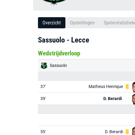
Overzicht
Opstellingen
Spelerstatistiek
Sassuolo - Lecce
Wedstrijdverloop
Sassuolo
37'
Matheus Henrique
39'
D. Berardi
55'
D. Berardi