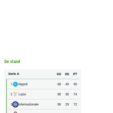
De stand
Serie A
GS
DS
PT
Napoli
38
49
90
1
Lazio
38
30
74
2
Internazionale
38
29
72
3