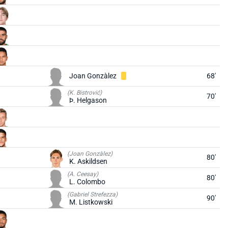
Joan Gonzàlez
68'
(K. Bistrović)
70'
Þ. Helgason
(Joan Gonzàlez)
80'
K. Askildsen
(A. Ceesay)
80'
L. Colombo
(Gabriel Strefezza)
90'
M. Listkowski