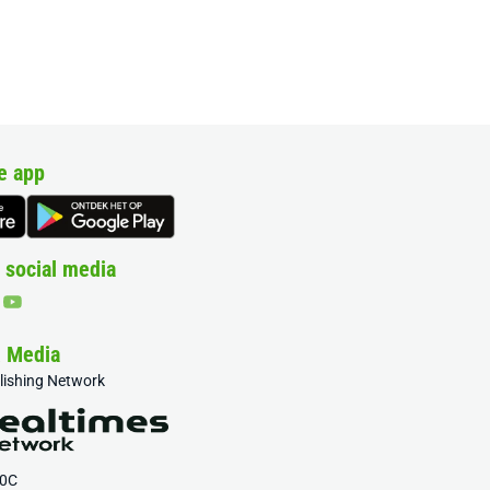
e app
 social media
& Media
blishing Network
20C