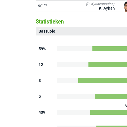
(G. Kyriakopoulos)
+6
90'
K. Ayhan
Statistieken
Sassuolo
59%
12
3
5
A
439