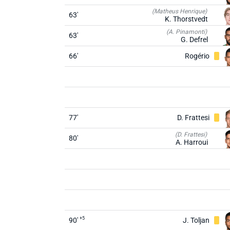
(Matheus Henrique)
63'
K. Thorstvedt
(A. Pinamonti)
63'
G. Defrel
66'
Rogério
77'
D. Frattesi
(D. Frattesi)
80'
A. Harroui
+5
90'
J. Toljan