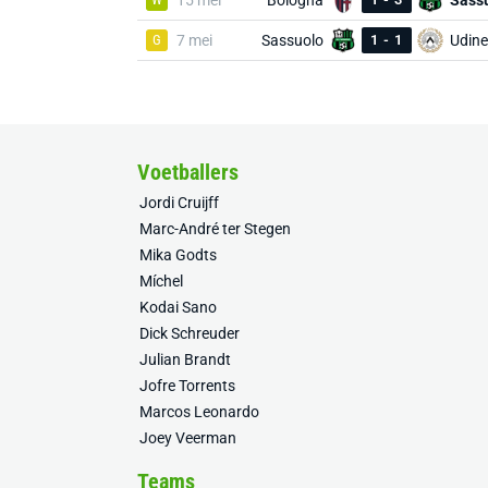
15 mei
Bologna
Sass
G
7 mei
Sassuolo
1
-
1
Udine
Voetballers
Jordi Cruijff
Marc-André ter Stegen
Mika Godts
Míchel
Kodai Sano
Dick Schreuder
Julian Brandt
Jofre Torrents
Marcos Leonardo
Joey Veerman
Teams