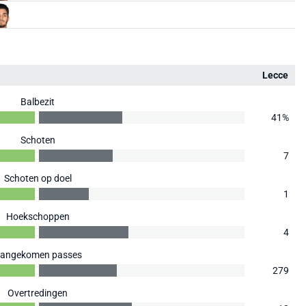
Lecce
Balbezit
41%
Schoten
7
Schoten op doel
1
Hoekschoppen
4
angekomen passes
279
Overtredingen