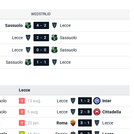
WEDSTRIJD
Sassuolo
4
-
2
Lecce
Lecce
2
-
2
Sassuolo
Lecce
0
-
0
Sassuolo
Sassuolo
1
-
1
Lecce
Lecce
uolo
V
13 aug.
Lecce
1
-
2
Inter
uolo
V
5 aug.
Lecce
2
-
3
Cittadella
n
V
20 jan.
Roma
3
-
1
Lecce
W
0
-
2