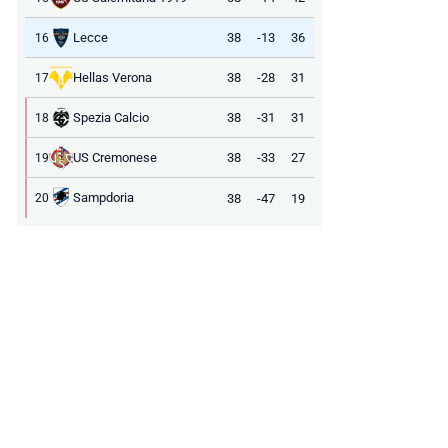
Lecce
38
-13
36
16
Hellas Verona
38
-28
31
17
Spezia Calcio
38
-31
31
18
US Cremonese
38
-33
27
19
Sampdoria
38
-47
19
20