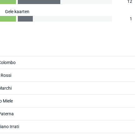
12
Gele kaarten
1
Colombo
 Rossi
Marchi
o Miele
Paterna
iano Irrati