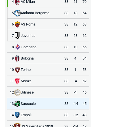
AC Milan
38
21
70
4
Atalanta Bergamo
38
18
64
5
AS Roma
38
12
63
6
Juventus
38
23
62
7
Fiorentina
38
10
56
8
Bologna
38
4
54
9
Torino
38
1
53
10
Monza
38
-4
52
11
Udinese
38
-1
46
12
Sassuolo
38
-14
45
13
Empoli
38
-12
43
14
US Salernitana 1919
38
-14
42
15