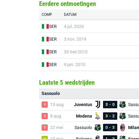
Eerdere ontmoetingen
COMP.
DATUM
SER
4 jul. 2020
SER
3 nov. 2019
SER
30 mei 2010
SER
9 jan. 2010
Laatste 5 wedstrijden
Sassuolo
V
15 aug.
Juventus
3
-
0
Sass
V
8 aug.
Modena
3
-
2
Sass
V
22 mei
Sassuolo
0
-
3
Mila
W
1
-
3