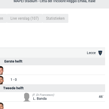
MAPEI Stadium - Città del Tricolore Reggio Emilia, Italië
en
Live verslag (107)
Statistieken
Lecce
Eerste helft
1 - 0
Tweede helft
(F. Di Francesco)
46'
L. Banda