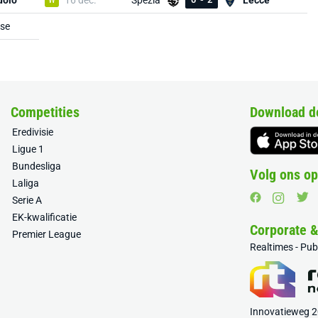
uolo
16 dec.
Spezia
Lecce
se
Competities
Download d
Eredivisie
Ligue 1
Bundesliga
Volg ons op
Laliga
Serie A
EK-kwalificatie
Corporate 
Premier League
Realtimes - Pu
Innovatieweg 