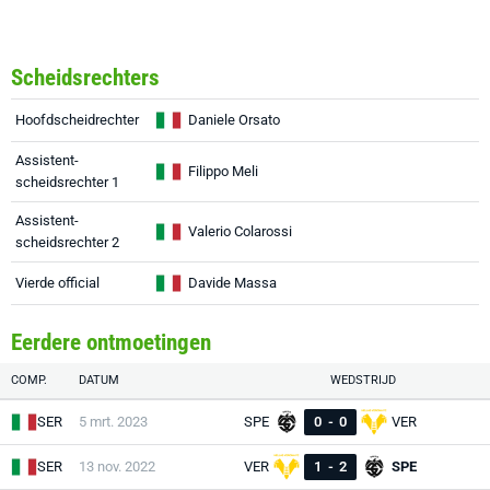
Scheidsrechters
Hoofdscheidrechter
Daniele Orsato
Assistent-
Filippo Meli
scheidsrechter 1
Assistent-
Valerio Colarossi
scheidsrechter 2
Vierde official
Davide Massa
Eerdere ontmoetingen
COMP.
DATUM
WEDSTRIJD
SER
5 mrt. 2023
SPE
0
-
0
VER
SER
13 nov. 2022
VER
1
-
2
SPE