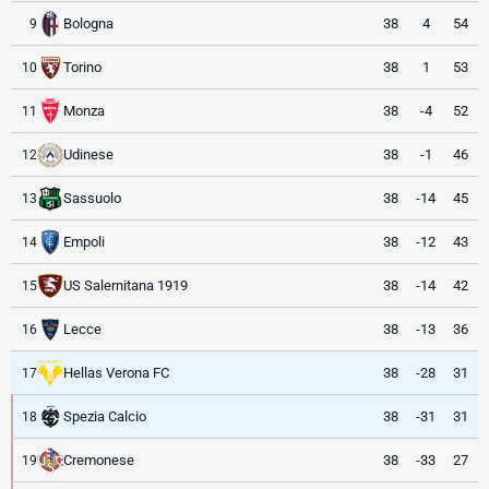
Bologna
38
4
54
9
Torino
38
1
53
10
Monza
38
-4
52
11
Udinese
38
-1
46
12
Sassuolo
38
-14
45
13
Empoli
38
-12
43
14
US Salernitana 1919
38
-14
42
15
Lecce
38
-13
36
16
Hellas Verona FC
38
-28
31
17
Spezia Calcio
38
-31
31
18
Cremonese
38
-33
27
19