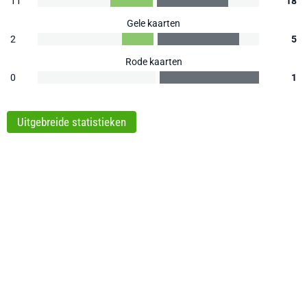
11
18
Gele kaarten
2
5
Rode kaarten
0
1
Uitgebreide statistieken