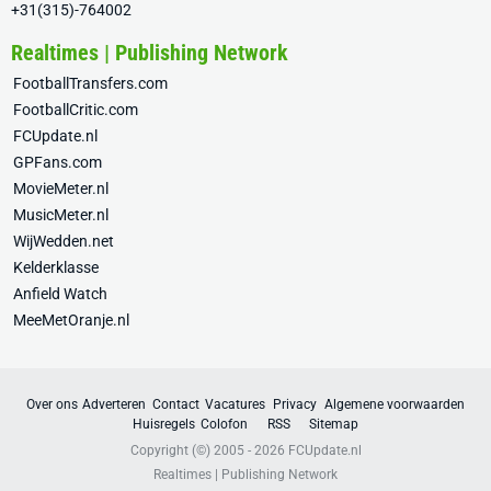
+31(315)-764002
Realtimes | Publishing Network
FootballTransfers.com
FootballCritic.com
FCUpdate.nl
GPFans.com
MovieMeter.nl
MusicMeter.nl
WijWedden.net
Kelderklasse
Anfield Watch
MeeMetOranje.nl
Over ons
Adverteren
Contact
Vacatures
Privacy
Algemene voorwaarden
Huisregels
Colofon
RSS
Sitemap
Copyright (©) 2005 - 2026
FCUpdate.nl
Realtimes | Publishing Network