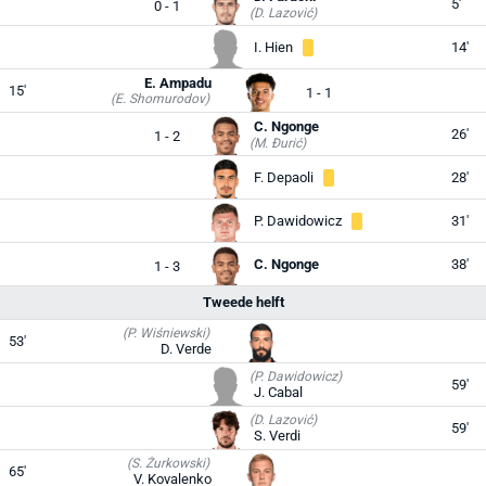
5'
0 - 1
(D. Lazović)
I. Hien
14'
E. Ampadu
15'
1 - 1
(E. Shomurodov)
C. Ngonge
26'
1 - 2
(M. Đurić)
F. Depaoli
28'
P. Dawidowicz
31'
C. Ngonge
38'
1 - 3
Tweede helft
(P. Wiśniewski)
53'
D. Verde
(P. Dawidowicz)
59'
J. Cabal
(D. Lazović)
59'
S. Verdi
(S. Żurkowski)
65'
V. Kovalenko