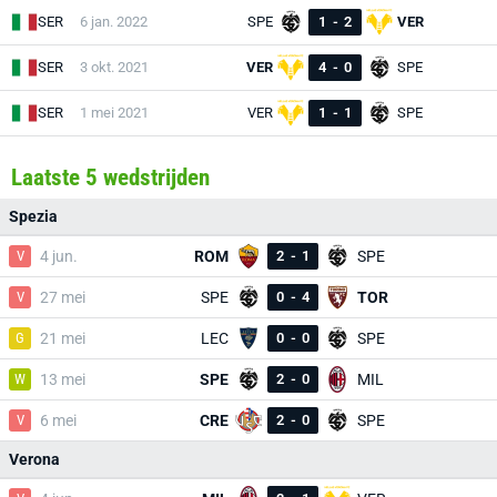
SER
6 jan. 2022
SPE
1
-
2
VER
SER
3 okt. 2021
VER
4
-
0
SPE
SER
1 mei 2021
VER
1
-
1
SPE
Laatste 5 wedstrijden
Spezia
V
4 jun.
ROM
2
-
1
SPE
V
27 mei
SPE
0
-
4
TOR
G
21 mei
LEC
0
-
0
SPE
W
13 mei
SPE
2
-
0
MIL
V
6 mei
CRE
2
-
0
SPE
Verona