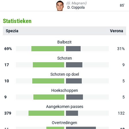
(G. Magnani)
85'
D. Coppola
Statistieken
Spezia
Verona
Balbezit
69%
31%
Schoten
17
9
Schoten op doel
10
5
Hoekschoppen
9
5
Aangekomen passes
379
132
Overtredingen