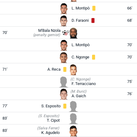
L. Montipò
66'
D. Faraoni
68'
M'Bala Nzola
70'
(penalty gemist)
L. Montipò
70'
C. Ngonge
70'
71'
A. Reca
(C. Ngonge)
75'
F. Terracciano
(M. Đurić)
76'
A. Gaich
77'
S. Esposito
(S. Esposito)
83'
T. Cipot
(Salva Ferrer)
83'
K. Agudelo