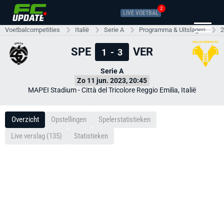
2
LIVE VOETBAL
Voetbalcompetities
Italië
Serie A
Programma & Uitslagen
2
SPE
VER
1
-
3
Serie A
Zo 11 jun. 2023, 20:45
MAPEI Stadium - Città del Tricolore Reggio Emilia, Italië
Overzicht
Opstellingen
Spelerstatistieken
Live verslag (135)
Statistieken