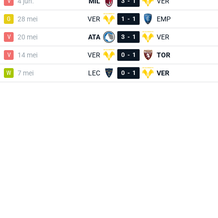
V
4 jun.
MIL
3
-
1
VER
G
28 mei
VER
1
-
1
EMP
V
20 mei
ATA
3
-
1
VER
V
14 mei
VER
0
-
1
TOR
W
7 mei
LEC
0
-
1
VER