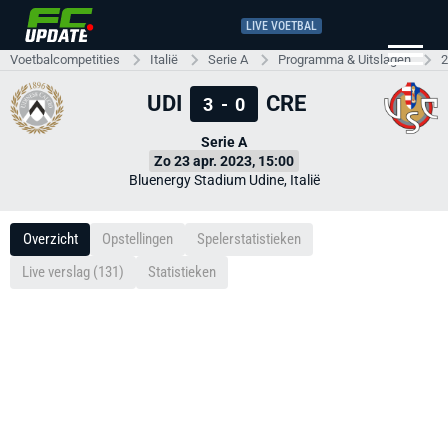
LIVE VOETBAL
Voetbalcompetities
Italië
Serie A
Programma & Uitslagen
2
UDI
CRE
3
-
0
Serie A
Zo 23 apr. 2023, 15:00
Bluenergy Stadium Udine, Italië
Overzicht
Opstellingen
Spelerstatistieken
Live verslag (131)
Statistieken