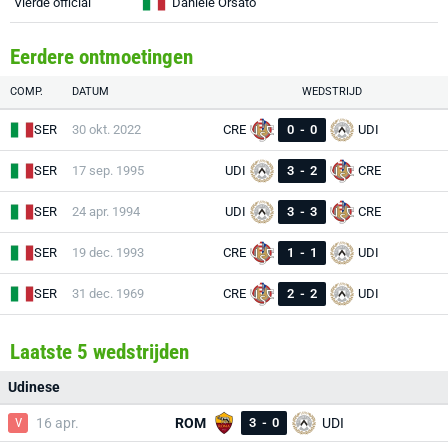
Vierde official
Daniele Orsato
Eerdere ontmoetingen
COMP.
DATUM
WEDSTRIJD
SER
30 okt. 2022
CRE
0
-
0
UDI
SER
17 sep. 1995
UDI
3
-
2
CRE
SER
24 apr. 1994
UDI
3
-
3
CRE
SER
19 dec. 1993
CRE
1
-
1
UDI
SER
31 dec. 1969
CRE
2
-
2
UDI
Laatste 5 wedstrijden
Udinese
V
16 apr.
ROM
3
-
0
UDI