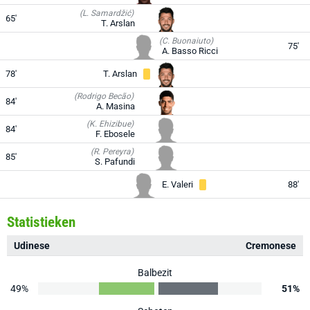
(L. Samardžić)
65'
T. Arslan
(C. Buonaiuto)
75'
A. Basso Ricci
78'
T. Arslan
(Rodrigo Becão)
84'
A. Masina
(K. Ehizibue)
84'
F. Ebosele
(R. Pereyra)
85'
S. Pafundi
E. Valeri
88'
Statistieken
Udinese
Cremonese
Balbezit
49%
51%