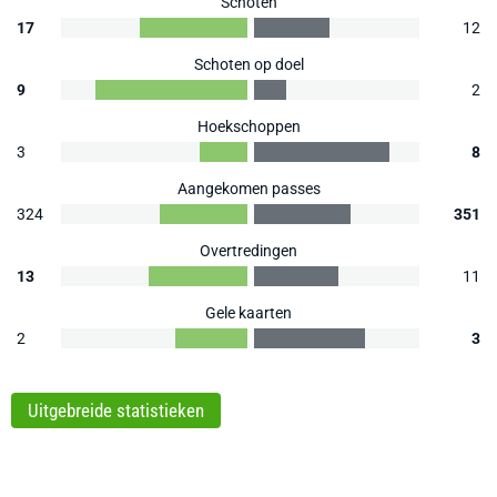
Schoten
17
12
Schoten op doel
9
2
Hoekschoppen
3
8
Aangekomen passes
324
351
Overtredingen
13
11
Gele kaarten
2
3
Uitgebreide statistieken