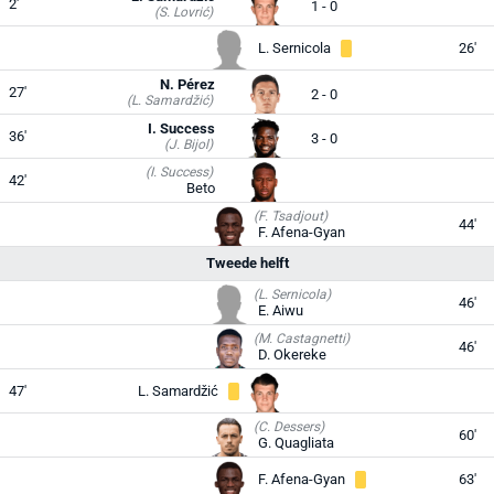
2'
1 - 0
(S. Lovrić)
L. Sernicola
26'
N. Pérez
27'
2 - 0
(L. Samardžić)
I. Success
36'
3 - 0
(J. Bijol)
(I. Success)
42'
Beto
(F. Tsadjout)
44'
F. Afena-Gyan
Tweede helft
(L. Sernicola)
46'
E. Aiwu
(M. Castagnetti)
46'
D. Okereke
47'
L. Samardžić
(C. Dessers)
60'
G. Quagliata
F. Afena-Gyan
63'