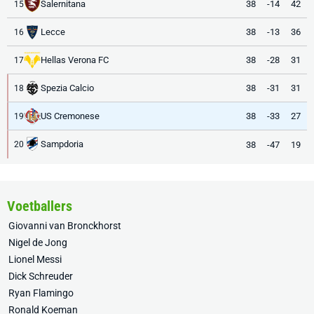
Salernitana
38
-14
42
15
Lecce
38
-13
36
16
Hellas Verona FC
38
-28
31
17
Spezia Calcio
38
-31
31
18
US Cremonese
38
-33
27
19
Sampdoria
38
-47
19
20
Voetballers
Giovanni van Bronckhorst
Nigel de Jong
Lionel Messi
Dick Schreuder
Ryan Flamingo
Ronald Koeman