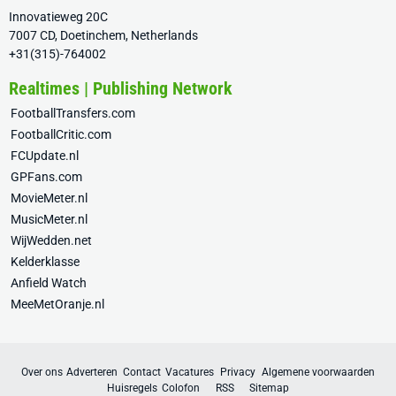
Innovatieweg 20C
7007 CD, Doetinchem, Netherlands
+31(315)-764002
Realtimes | Publishing Network
FootballTransfers.com
FootballCritic.com
FCUpdate.nl
GPFans.com
MovieMeter.nl
MusicMeter.nl
WijWedden.net
Kelderklasse
Anfield Watch
MeeMetOranje.nl
Over ons
Adverteren
Contact
Vacatures
Privacy
Algemene voorwaarden
Huisregels
Colofon
RSS
Sitemap