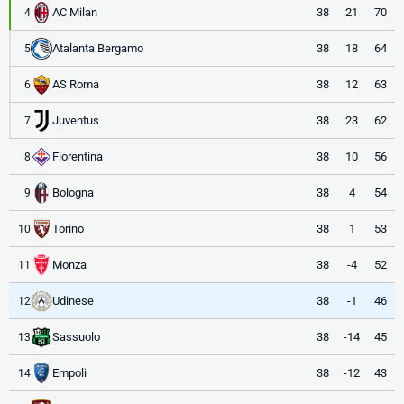
AC Milan
38
21
70
4
Atalanta Bergamo
38
18
64
5
AS Roma
38
12
63
6
Juventus
38
23
62
7
Fiorentina
38
10
56
8
Bologna
38
4
54
9
Torino
38
1
53
10
Monza
38
-4
52
11
Udinese
38
-1
46
12
Sassuolo
38
-14
45
13
Empoli
38
-12
43
14